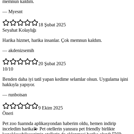
memnun kaldım.
—
Myesnt
18 Şubat 2025
Seyahat Kolaylığı
Harika hizmet, harika insanlar. Çok memnun kaldım.
—
akdenizsemih
20 Şubat 2025
10/10
Benden daha iyi tatil yapan kedime selamlar olsun. Uygulama işini
hakkıyla yapıyor.
—
runboisan
9 Ekim 2025
Öneri
Pet zoo fuarında aplikasyondan haberim oldu, hemen indirip
inceledim harika💫 Pet otellerin yanısıra pet friendly birlikte