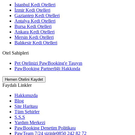
İstanbul Kedi Otelleri
İzmir Kedi Otelleri
Gaziantep Kedi Otelleri
Antalya Kedi Otelleri
Bursa Kedi Otelleri
Ankara Kedi Otelleri
Mersin Kedi Otelleri
Balıkesir Kedi Otelleri
Otel Sahipleri
Pet Otelinizi PawBooking'e Taşıyın
PawBooking Partnerliği Hakkında
Hemen Otelini Kaydet
Faydalı Linkler
Hakkımızda
Blog
Site Haritası
Tüm Şehirler
S.S.S
Yardım Merkezi
PawBooking Denetim Politikası
PawTeam 7/24 sizinle
0850 242 82 72