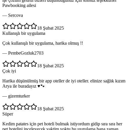
işe çözüm getirdi bizleri düşündüğünüz için sonsuz teşekkürler
Pawbooking ailesi
—
Sercova
18 Şubat 2025
Kullanışlı bir uygulama
Çok kullanışlı bir uygulama, harika olmuş !!
—
PembeGozluk2703
18 Şubat 2025
Çok iyi
Harika düşünülmüş bir app oteller de iyi oteller. elinize sağlık kızım
Arya ile buradayız ♥️🐾
—
gizemturker
18 Şubat 2025
Süper
Kedim patates için pet hoteli bulmak istiyordum gidip sıra sıra her
pet hotelini inceleyecek vaktim yoktu bu uygulama bana zaman