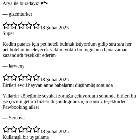
Arya ile buradayız ♥️🐾
—
gizemturker
18 Şubat 2025
Süper
Kedim patates için pet hoteli bulmak istiyordum gidip sıra sıra her
pet hotelini inceleyecek vaktim yoktu bu uygulama bana zaman
kazandırdı teşekkür ederim
—
larweny
18 Şubat 2025
Birileri evcil hayvan anne babalarını düşünmüş sonunda
Yıllardır köpeğimle seyahat zorluğu çekiyordum sonunda birileri bu
işe çözüm getirdi bizleri düşündüğünüz için sonsuz teşekkürler
Pawbooking ailesi
—
Sercova
18 Şubat 2025
Kullanışlı bir uygulama