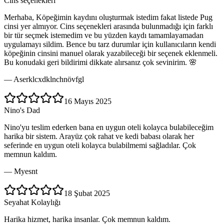
Cins seçenekleri
Merhaba, Köpeğimin kaydını oluşturmak istedim fakat listede Pug
cinsi yer almıyor. Cins seçenekleri arasında bulunmadığı için farklı
bir tür seçmek istemedim ve bu yüzden kaydı tamamlayamadan
uygulamayı sildim. Bence bu tarz durumlar için kullanıcıların kendi
köpeğinin cinsini manuel olarak yazabileceği bir seçenek eklenmeli.
Bu konudaki geri bildirimi dikkate alırsanız çok sevinirim. 🌸
—
Aserklcxdklnchnövfgl
16 Mayıs 2025
Nino's Dad
Nino'yu teslim ederken bana en uygun oteli kolayca bulabileceğim
harika bir sistem. Arayüz çok rahat ve kedi babası olarak her
seferinde en uygun oteli kolayca bulabilmemi sağladılar. Çok
memnun kaldım.
—
Myesnt
18 Şubat 2025
Seyahat Kolaylığı
Harika hizmet, harika insanlar. Çok memnun kaldım.