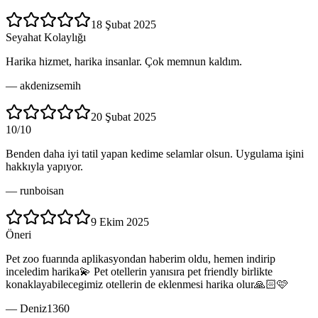
18 Şubat 2025
Seyahat Kolaylığı
Harika hizmet, harika insanlar. Çok memnun kaldım.
—
akdenizsemih
20 Şubat 2025
10/10
Benden daha iyi tatil yapan kedime selamlar olsun. Uygulama işini
hakkıyla yapıyor.
—
runboisan
9 Ekim 2025
Öneri
Pet zoo fuarında aplikasyondan haberim oldu, hemen indirip
inceledim harika💫 Pet otellerin yanısıra pet friendly birlikte
konaklayabilecegimiz otellerin de eklenmesi harika olur🙏🏻🩷
—
Deniz1360