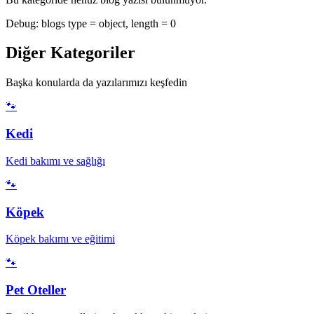
Debug: blogs type =
object
, length =
0
Diğer Kategoriler
Başka konularda da yazılarımızı keşfedin
🐾
Kedi
Kedi bakımı ve sağlığı
🐾
Köpek
Köpek bakımı ve eğitimi
🐾
Pet Oteller