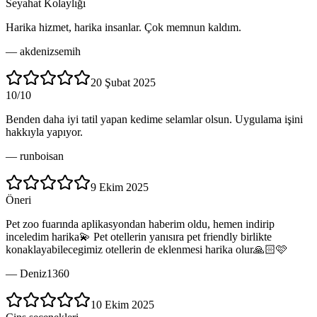
Seyahat Kolaylığı
Harika hizmet, harika insanlar. Çok memnun kaldım.
—
akdenizsemih
20 Şubat 2025
10/10
Benden daha iyi tatil yapan kedime selamlar olsun. Uygulama işini
hakkıyla yapıyor.
—
runboisan
9 Ekim 2025
Öneri
Pet zoo fuarında aplikasyondan haberim oldu, hemen indirip
inceledim harika💫 Pet otellerin yanısıra pet friendly birlikte
konaklayabilecegimiz otellerin de eklenmesi harika olur🙏🏻🩷
—
Deniz1360
10 Ekim 2025