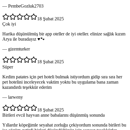
—
PembeGozluk2703
18 Şubat 2025
Çok iyi
Harika düşünülmüş bir app oteller de iyi oteller. elinize sağlık kızım
Arya ile buradayız ♥️🐾
—
gizemturker
18 Şubat 2025
Süper
Kedim patates için pet hoteli bulmak istiyordum gidip sıra sıra her
pet hotelini inceleyecek vaktim yoktu bu uygulama bana zaman
kazandırdı teşekkür ederim
—
larweny
18 Şubat 2025
Birileri evcil hayvan anne babalarını düşünmüş sonunda
Yıllardır köpeğimle seyahat zorluğu çekiyordum sonunda birileri bu