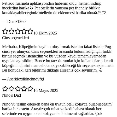
Pet zoo fuarında aplikasyondan haberim oldu, hemen indirip
inceledim harika💫 Pet otellerin yanısıra pet friendly birlikte
konaklayabilecegimiz otellerin de eklenmesi harika olur🙏🏻🩷
—
Deniz1360
10 Ekim 2025
Cins seçenekleri
Merhaba, Köpeğimin kaydını oluşturmak istedim fakat listede Pug
cinsi yer almıyor. Cins seçenekleri arasında bulunmadığı için farklı
bir tür seçmek istemedim ve bu yüzden kaydı tamamlayamadan
uygulamayı sildim. Bence bu tarz durumlar için kullanıcıların kendi
köpeğinin cinsini manuel olarak yazabileceği bir seçenek eklenmeli.
Bu konudaki geri bildirimi dikkate alırsanız çok sevinirim. 🌸
—
Aserklcxdklnchnövfgl
16 Mayıs 2025
Nino's Dad
Nino'yu teslim ederken bana en uygun oteli kolayca bulabileceğim
harika bir sistem. Arayüz çok rahat ve kedi babası olarak her
seferinde en uygun oteli kolayca bulabilmemi sağladılar. Çok