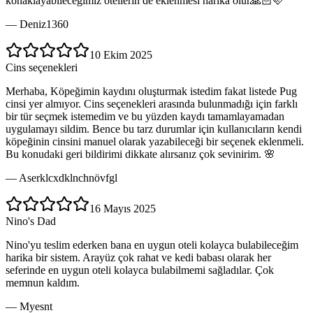
konaklayabilecegimiz otellerin de eklenmesi harika olur🙏🏻🩷
—
Deniz1360
10 Ekim 2025
Cins seçenekleri
Merhaba, Köpeğimin kaydını oluşturmak istedim fakat listede Pug
cinsi yer almıyor. Cins seçenekleri arasında bulunmadığı için farklı
bir tür seçmek istemedim ve bu yüzden kaydı tamamlayamadan
uygulamayı sildim. Bence bu tarz durumlar için kullanıcıların kendi
köpeğinin cinsini manuel olarak yazabileceği bir seçenek eklenmeli.
Bu konudaki geri bildirimi dikkate alırsanız çok sevinirim. 🌸
—
Aserklcxdklnchnövfgl
16 Mayıs 2025
Nino's Dad
Nino'yu teslim ederken bana en uygun oteli kolayca bulabileceğim
harika bir sistem. Arayüz çok rahat ve kedi babası olarak her
seferinde en uygun oteli kolayca bulabilmemi sağladılar. Çok
memnun kaldım.
—
Myesnt