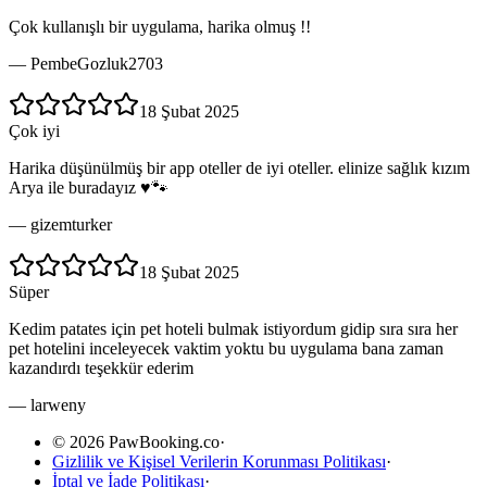
Çok kullanışlı bir uygulama, harika olmuş !!
—
PembeGozluk2703
18 Şubat 2025
Çok iyi
Harika düşünülmüş bir app oteller de iyi oteller. elinize sağlık kızım
Arya ile buradayız ♥️🐾
—
gizemturker
18 Şubat 2025
Süper
Kedim patates için pet hoteli bulmak istiyordum gidip sıra sıra her
pet hotelini inceleyecek vaktim yoktu bu uygulama bana zaman
kazandırdı teşekkür ederim
—
larweny
© 2026 PawBooking.co
·
Gizlilik ve Kişisel Verilerin Korunması Politikası
·
İptal ve İade Politikası
·