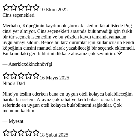
10 Ekim 2025
Cins seçenekleri
Merhaba, Köpeğimin kaydını oluşturmak istedim fakat listede Pug
cinsi yer almıyor. Cins seçenekleri arasında bulunmadığı için farklı
bir tür seçmek istemedim ve bu yüzden kaydı tamamlayamadan
uygulamayı sildim. Bence bu tarz durumlar için kullanıcıların kendi
köpeğinin cinsini manuel olarak yazabileceği bir seçenek eklenmeli.
Bu konudaki geri bildirimi dikkate alırsanız çok sevinirim. 🌸
—
Aserklcxdklnchnövfgl
16 Mayıs 2025
Nino's Dad
Nino'yu teslim ederken bana en uygun oteli kolayca bulabileceğim
harika bir sistem. Arayüz çok rahat ve kedi babası olarak her
seferinde en uygun oteli kolayca bulabilmemi sağladılar. Çok
memnun kaldım.
—
Myesnt
18 Şubat 2025