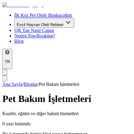
İlk Kez Pet Otele Bırakacağım
Evcil Hayvan Oteli Rehberi
QR Tag Nasıl Çalışır
Neden PawBooking?
Blog
TR
Ana Sayfa
/
Bloglar
/
Pet Bakım İşletmeleri
Pet Bakım İşletmeleri
Kuaför, eğitim ve diğer bakım hizmetleri
0
yazı bulundu
Bu kategoride henüz blog yazısı bulunmuyor.