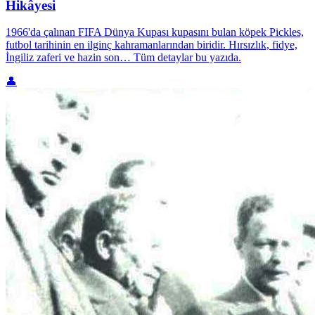
Hikâyesi
1966'da çalınan FIFA Dünya Kupası kupasını bulan köpek Pickles,
futbol tarihinin en ilginç kahramanlarından biridir. Hırsızlık, fidye,
İngiliz zaferi ve hazin son… Tüm detaylar bu yazıda.
👤