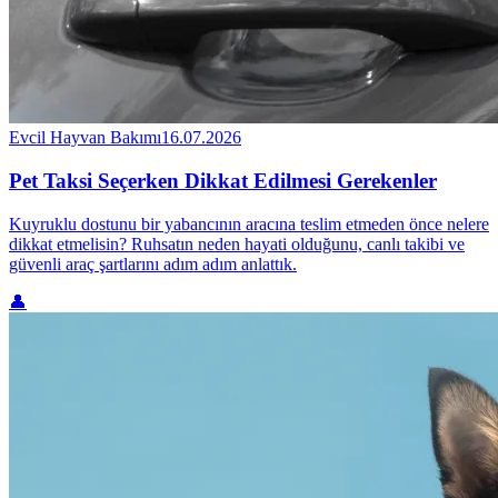
Evcil Hayvan Bakımı
16.07.2026
Pet Taksi Seçerken Dikkat Edilmesi Gerekenler
Kuyruklu dostunu bir yabancının aracına teslim etmeden önce nelere
dikkat etmelisin? Ruhsatın neden hayati olduğunu, canlı takibi ve
güvenli araç şartlarını adım adım anlattık.
👤