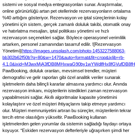
sistemi ve sosyal medya entegrasyonları sunar. Araştırmalar,
online görünürlüğü artan pet otellerinde rezervasyonların ortalama
%40 arttığını gösteriyor. Rezervasyon ve iptal süreçlerinin kolay
yönetimi için sistem, gerçek zamanlı doluluk takibi, otomatik onay
ve hatırlatma mesajları, iptal politikası yönetimi ve hızlı
rezervasyon seçenekleri sağlar. Böylece operasyonel verimlilik
artarken, personel zamanından tasarruf edilir. ![Rezervasyon
Yönetimi](
https://images.unsplash.com/photo-1453227588063-
bb302b62f50b?q=80&w=1470&auto=format&fit=crop&ixlib=rb-
4.1.0&ixid=M3wxMjA3fDB8MHxwaG90by1wYWdlfHx8fGVufDB8
PawBooking, doluluk oranları, mevsimsel trendler, müşteri
demografisi ve gelir raporları gibi özel analitik veriler sunarak
işletmelerin daha bilinçli kararlar almasına yardımcı olur. Anında
rezervasyon imkanı, müşterilerin istedikleri zaman rezervasyon
yapabilmesini sağlar. Akıllı algoritmalar kapasite yönetimini
kolaylaştırır ve özel müşteri ihtiyaçlarını takip etmeye yardımcı
olur. Müşteri memnuniyetini artıran bu süreçler, müşterilerin tekrar
tercih etme olasılığını yükseltir. PawBooking kullanan
işletmelerden gelen yorumlar da sistemin sağladığı faydayı ortaya
koyuyor. “Eskiden rezervasyon defterleriyle uğraşırken şimdi her