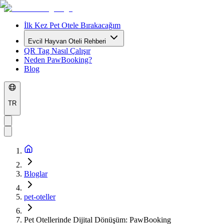
İlk Kez Pet Otele Bırakacağım
Evcil Hayvan Oteli Rehberi
QR Tag Nasıl Çalışır
Neden PawBooking?
Blog
TR
Bloglar
pet-oteller
Pet Otellerinde Dijital Dönüşüm: PawBooking