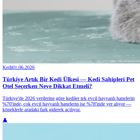
Kedi
01.06.2026
Türkiye Artık Bir Kedi Ülkesi — Kedi Sahipleri Pet
Otel Seçerken Neye Dikkat Etmeli?
Türkiye'de 2026 verilerine göre kediler tek evcil hayvanlı hanelerin
%70'inde, çok evcil hayvanlı hanelerin ise %78'inde yer alıyor —
köpeklerle aradaki fark giderek açılıyor.
👤