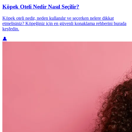
Köpek Oteli Nedir Nasıl Seçilir?
Köpek oteli nedir, neden kullanılır ve seçerken nelere dikkat
etmelisiniz? Köpeğiniz için en güvenli konaklama rehberini burada
keşfedin.
👤