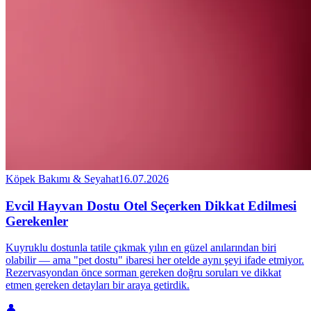
Köpek Bakımı & Seyahat
16.07.2026
Evcil Hayvan Dostu Otel Seçerken Dikkat Edilmesi
Gerekenler
Kuyruklu dostunla tatile çıkmak yılın en güzel anılarından biri
olabilir — ama "pet dostu" ibaresi her otelde aynı şeyi ifade etmiyor.
Rezervasyondan önce sorman gereken doğru soruları ve dikkat
etmen gereken detayları bir araya getirdik.
👤