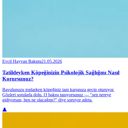
Evcil Hayvan Bakımı
21.05.2026
Tatildeyken Köpeğinizin Psikolojik Sağlığını Nasıl
Korursunuz?
Bavulunuzu toplarken köpeğiniz tam karşınıza geçip oturuyor.
Gözleri sorularla dolu. O bakışı tanıyorsunuz — "sen nereye
gidiyorsun, ben ne olacağım?" diye soruyor adeta.
👤