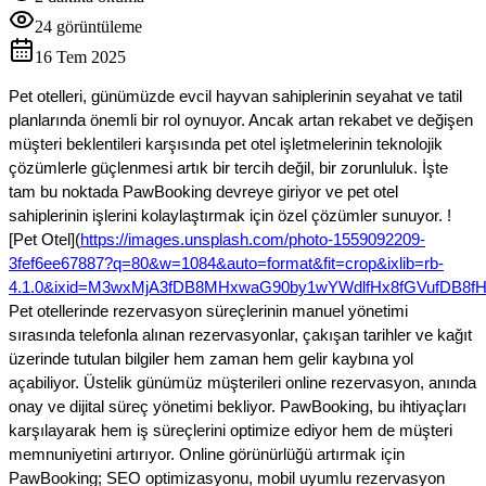
24
görüntüleme
16 Tem 2025
Pet otelleri, günümüzde evcil hayvan sahiplerinin seyahat ve tatil
planlarında önemli bir rol oynuyor. Ancak artan rekabet ve değişen
müşteri beklentileri karşısında pet otel işletmelerinin teknolojik
çözümlerle güçlenmesi artık bir tercih değil, bir zorunluluk. İşte
tam bu noktada PawBooking devreye giriyor ve pet otel
sahiplerinin işlerini kolaylaştırmak için özel çözümler sunuyor. !
[Pet Otel](
https://images.unsplash.com/photo-1559092209-
3fef6ee67887?q=80&w=1084&auto=format&fit=crop&ixlib=rb-
4.1.0&ixid=M3wxMjA3fDB8MHxwaG90by1wYWdlfHx8fGVufDB8
Pet otellerinde rezervasyon süreçlerinin manuel yönetimi
sırasında telefonla alınan rezervasyonlar, çakışan tarihler ve kağıt
üzerinde tutulan bilgiler hem zaman hem gelir kaybına yol
açabiliyor. Üstelik günümüz müşterileri online rezervasyon, anında
onay ve dijital süreç yönetimi bekliyor. PawBooking, bu ihtiyaçları
karşılayarak hem iş süreçlerini optimize ediyor hem de müşteri
memnuniyetini artırıyor. Online görünürlüğü artırmak için
PawBooking; SEO optimizasyonu, mobil uyumlu rezervasyon