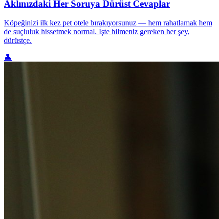
Aklınızdaki Her Soruya Dürüst Cevaplar
Köpeğinizi ilk kez pet otele bırakıyorsunuz — hem rahatlamak hem
de suçluluk hissetmek normal. İşte bilmeniz gereken her şey,
dürüstçe.
👤