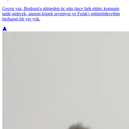
Geçen yaz, Bodrum'a gitmeden üç gün önce fark ettim: komşum
tatile gidecek, annem köpek sevmiyor ve Fıstık'ı götürebileceğim
herhangi bir yer yok.
👤