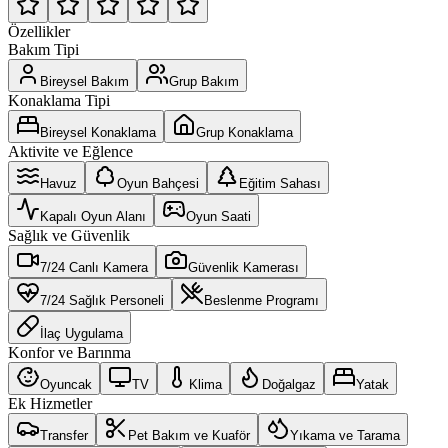
Özellikler
Bakım Tipi
Bireysel Bakım
Grup Bakım
Konaklama Tipi
Bireysel Konaklama
Grup Konaklama
Aktivite ve Eğlence
Havuz
Oyun Bahçesi
Eğitim Sahası
Kapalı Oyun Alanı
Oyun Saati
Sağlık ve Güvenlik
7/24 Canlı Kamera
Güvenlik Kamerası
7/24 Sağlık Personeli
Beslenme Programı
İlaç Uygulama
Konfor ve Barınma
Oyuncak
TV
Klima
Doğalgaz
Yatak
Ek Hizmetler
Transfer
Pet Bakım ve Kuaför
Yıkama ve Tarama