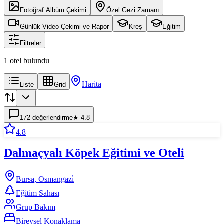
Fotoğraf Albüm Çekimi
Özel Gezi Zamanı
Günlük Video Çekimi ve Rapor
Kreş
Eğitim
Filtreler
1 otel bulundu
Harita
Liste
Grid
172
değerlendirme
★
4.8
4.8
Dalmaçyalı Köpek Eğitimi ve Oteli
Bursa, Osmangazi̇
Eğitim Sahası
Grup Bakım
Bireysel Konaklama