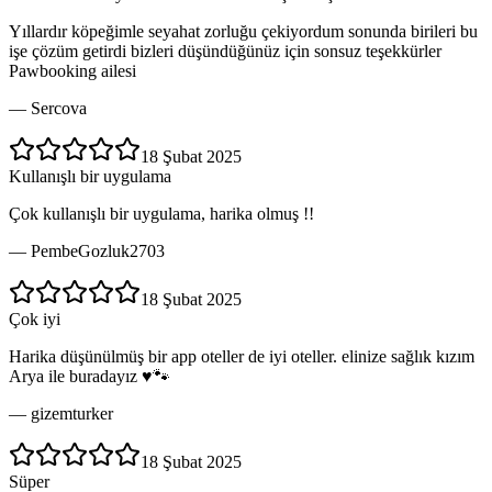
Yıllardır köpeğimle seyahat zorluğu çekiyordum sonunda birileri bu
işe çözüm getirdi bizleri düşündüğünüz için sonsuz teşekkürler
Pawbooking ailesi
—
Sercova
18 Şubat 2025
Kullanışlı bir uygulama
Çok kullanışlı bir uygulama, harika olmuş !!
—
PembeGozluk2703
18 Şubat 2025
Çok iyi
Harika düşünülmüş bir app oteller de iyi oteller. elinize sağlık kızım
Arya ile buradayız ♥️🐾
—
gizemturker
18 Şubat 2025
Süper