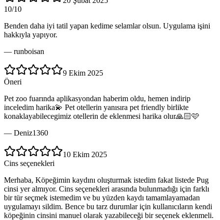
20 Şubat 2025
10/10
Benden daha iyi tatil yapan kedime selamlar olsun. Uygulama işini
hakkıyla yapıyor.
—
runboisan
9 Ekim 2025
Öneri
Pet zoo fuarında aplikasyondan haberim oldu, hemen indirip
inceledim harika💫 Pet otellerin yanısıra pet friendly birlikte
konaklayabilecegimiz otellerin de eklenmesi harika olur🙏🏻🩷
—
Deniz1360
10 Ekim 2025
Cins seçenekleri
Merhaba, Köpeğimin kaydını oluşturmak istedim fakat listede Pug
cinsi yer almıyor. Cins seçenekleri arasında bulunmadığı için farklı
bir tür seçmek istemedim ve bu yüzden kaydı tamamlayamadan
uygulamayı sildim. Bence bu tarz durumlar için kullanıcıların kendi
köpeğinin cinsini manuel olarak yazabileceği bir seçenek eklenmeli.