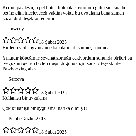
Kedim patates için pet hoteli bulmak istiyordum gidip sıra sıra her
pet hotelini inceleyecek vaktim yoktu bu uygulama bana zaman
kazandırdı teşekkür ederim
—
larweny
18 Şubat 2025
Birileri evcil hayvan anne babalarını düşünmüş sonunda
Yıllardır köpeğimle seyahat zorluğu çekiyordum sonunda birileri bu
işe çözüm getirdi bizleri düşündüğünüz için sonsuz teşekkürler
Pawbooking ailesi
—
Sercova
18 Şubat 2025
Kullanışlı bir uygulama
Çok kullanışlı bir uygulama, harika olmuş !!
—
PembeGozluk2703
18 Şubat 2025