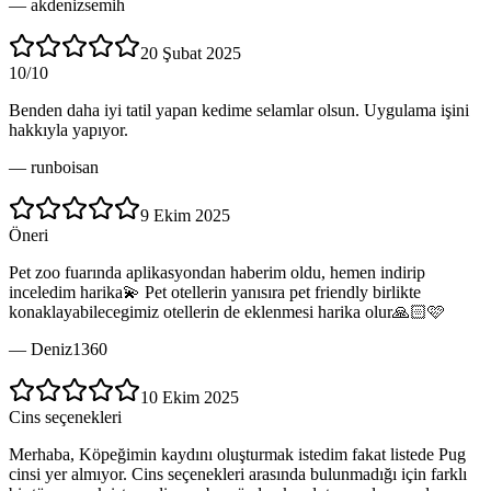
—
akdenizsemih
20 Şubat 2025
10/10
Benden daha iyi tatil yapan kedime selamlar olsun. Uygulama işini
hakkıyla yapıyor.
—
runboisan
9 Ekim 2025
Öneri
Pet zoo fuarında aplikasyondan haberim oldu, hemen indirip
inceledim harika💫 Pet otellerin yanısıra pet friendly birlikte
konaklayabilecegimiz otellerin de eklenmesi harika olur🙏🏻🩷
—
Deniz1360
10 Ekim 2025
Cins seçenekleri
Merhaba, Köpeğimin kaydını oluşturmak istedim fakat listede Pug
cinsi yer almıyor. Cins seçenekleri arasında bulunmadığı için farklı