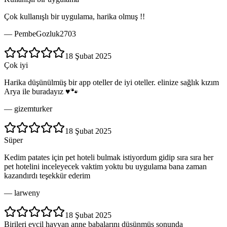
Çok kullanışlı bir uygulama, harika olmuş !!
—
PembeGozluk2703
18 Şubat 2025
Çok iyi
Harika düşünülmüş bir app oteller de iyi oteller. elinize sağlık kızım
Arya ile buradayız ♥️🐾
—
gizemturker
18 Şubat 2025
Süper
Kedim patates için pet hoteli bulmak istiyordum gidip sıra sıra her
pet hotelini inceleyecek vaktim yoktu bu uygulama bana zaman
kazandırdı teşekkür ederim
—
larweny
18 Şubat 2025
Birileri evcil hayvan anne babalarını düşünmüş sonunda