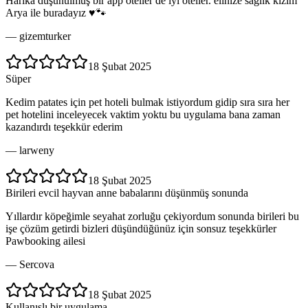
Harika düşünülmüş bir app oteller de iyi oteller. elinize sağlık kızım
Arya ile buradayız ♥️🐾
—
gizemturker
18 Şubat 2025
Süper
Kedim patates için pet hoteli bulmak istiyordum gidip sıra sıra her
pet hotelini inceleyecek vaktim yoktu bu uygulama bana zaman
kazandırdı teşekkür ederim
—
larweny
18 Şubat 2025
Birileri evcil hayvan anne babalarını düşünmüş sonunda
Yıllardır köpeğimle seyahat zorluğu çekiyordum sonunda birileri bu
işe çözüm getirdi bizleri düşündüğünüz için sonsuz teşekkürler
Pawbooking ailesi
—
Sercova
18 Şubat 2025
Kullanışlı bir uygulama