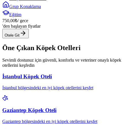
Grup Konaklama
Eğitim
750,00
₺
/ gece
'den başlayan fiyatlar
Otele Git
Öne Çıkan Köpek Otelleri
Sevimli dostunuz için güvenli, konforlu ve veteriner onaylı köpek
otellerini keşfedin
İstanbul Köpek Oteli
İstanbul bölgesindeki en iyi köpek otellerini keşfet
Gaziantep Köpek Oteli
Gaziantep bölgesindeki en iyi köpek otellerini keşfet