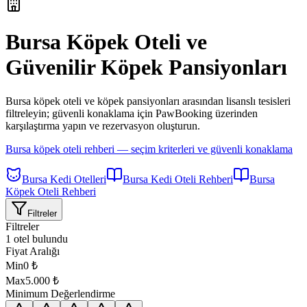
Bursa Köpek Oteli ve
Güvenilir Köpek Pansiyonları
Bursa
köpek oteli ve köpek pansiyonları arasından lisanslı tesisleri
filtreleyin; güvenli konaklama için PawBooking üzerinden
karşılaştırma yapın ve rezervasyon oluşturun.
Bursa
köpek oteli rehberi — seçim kriterleri ve güvenli konaklama
Bursa Kedi Otelleri
Bursa Kedi Oteli Rehberi
Bursa
Köpek Oteli Rehberi
Filtreler
Filtreler
1 otel bulundu
Fiyat Aralığı
Min
0
₺
Max
5.000
₺
Minimum Değerlendirme