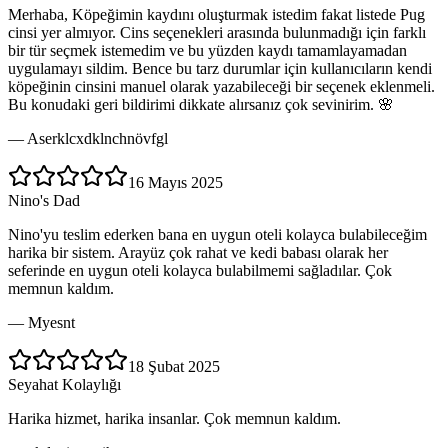
Merhaba, Köpeğimin kaydını oluşturmak istedim fakat listede Pug
cinsi yer almıyor. Cins seçenekleri arasında bulunmadığı için farklı
bir tür seçmek istemedim ve bu yüzden kaydı tamamlayamadan
uygulamayı sildim. Bence bu tarz durumlar için kullanıcıların kendi
köpeğinin cinsini manuel olarak yazabileceği bir seçenek eklenmeli.
Bu konudaki geri bildirimi dikkate alırsanız çok sevinirim. 🌸
—
Aserklcxdklnchnövfgl
16 Mayıs 2025
Nino's Dad
Nino'yu teslim ederken bana en uygun oteli kolayca bulabileceğim
harika bir sistem. Arayüz çok rahat ve kedi babası olarak her
seferinde en uygun oteli kolayca bulabilmemi sağladılar. Çok
memnun kaldım.
—
Myesnt
18 Şubat 2025
Seyahat Kolaylığı
Harika hizmet, harika insanlar. Çok memnun kaldım.