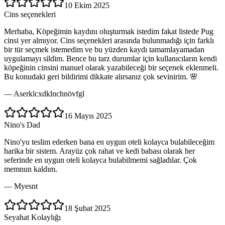
10 Ekim 2025
Cins seçenekleri
Merhaba, Köpeğimin kaydını oluşturmak istedim fakat listede Pug
cinsi yer almıyor. Cins seçenekleri arasında bulunmadığı için farklı
bir tür seçmek istemedim ve bu yüzden kaydı tamamlayamadan
uygulamayı sildim. Bence bu tarz durumlar için kullanıcıların kendi
köpeğinin cinsini manuel olarak yazabileceği bir seçenek eklenmeli.
Bu konudaki geri bildirimi dikkate alırsanız çok sevinirim. 🌸
—
Aserklcxdklnchnövfgl
16 Mayıs 2025
Nino's Dad
Nino'yu teslim ederken bana en uygun oteli kolayca bulabileceğim
harika bir sistem. Arayüz çok rahat ve kedi babası olarak her
seferinde en uygun oteli kolayca bulabilmemi sağladılar. Çok
memnun kaldım.
—
Myesnt
18 Şubat 2025
Seyahat Kolaylığı