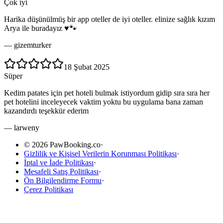
Çok iyi
Harika düşünülmüş bir app oteller de iyi oteller. elinize sağlık kızım
Arya ile buradayız ♥️🐾
—
gizemturker
18 Şubat 2025
Süper
Kedim patates için pet hoteli bulmak istiyordum gidip sıra sıra her
pet hotelini inceleyecek vaktim yoktu bu uygulama bana zaman
kazandırdı teşekkür ederim
—
larweny
© 2026 PawBooking.co
·
Gizlilik ve Kişisel Verilerin Korunması Politikası
·
İptal ve İade Politikası
·
Mesafeli Satış Politikası
·
Ön Bilgilendirme Formu
·
Çerez Politikası