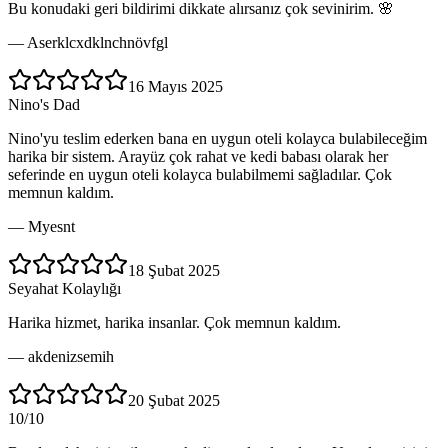
Bu konudaki geri bildirimi dikkate alırsanız çok sevinirim. 🌸
—
Aserklcxdklnchnövfgl
16 Mayıs 2025
Nino's Dad
Nino'yu teslim ederken bana en uygun oteli kolayca bulabileceğim
harika bir sistem. Arayüz çok rahat ve kedi babası olarak her
seferinde en uygun oteli kolayca bulabilmemi sağladılar. Çok
memnun kaldım.
—
Myesnt
18 Şubat 2025
Seyahat Kolaylığı
Harika hizmet, harika insanlar. Çok memnun kaldım.
—
akdenizsemih
20 Şubat 2025
10/10