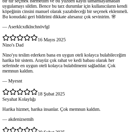
bir tür seçmek istemedim ve bu yüzden kaydı tamamlayamadan
uygulamayı sildim. Bence bu tarz durumlar için kullanıcıların kendi
köpeğinin cinsini manuel olarak yazabileceği bir seçenek eklenmeli.
Bu konudaki geri bildirimi dikkate alırsanız çok sevinirim. 🌸
—
Aserklcxdklnchnövfgl
16 Mayıs 2025
Nino's Dad
Nino'yu teslim ederken bana en uygun oteli kolayca bulabileceğim
harika bir sistem. Arayüz çok rahat ve kedi babası olarak her
seferinde en uygun oteli kolayca bulabilmemi sağladılar. Çok
memnun kaldım.
—
Myesnt
18 Şubat 2025
Seyahat Kolaylığı
Harika hizmet, harika insanlar. Çok memnun kaldım.
—
akdenizsemih