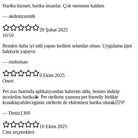
Harika hizmet, harika insanlar. Çok memnun kaldım.
—
akdenizsemih
20 Şubat 2025
10/10
Benden daha iyi tatil yapan kedime selamlar olsun. Uygulama işini
hakkıyla yapıyor.
—
runboisan
9 Ekim 2025
Öneri
Pet zoo fuarında aplikasyondan haberim oldu, hemen indirip
inceledim harika💫 Pet otellerin yanısıra pet friendly birlikte
konaklayabilecegimiz otellerin de eklenmesi harika olur🙏🏻🩷
—
Deniz1360
10 Ekim 2025
Cins seçenekleri