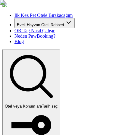
İlk Kez Pet Otele Bırakacağım
Evcil Hayvan Oteli Rehberi
QR Tag Nasıl Çalışır
Neden PawBooking?
Blog
Otel veya Konum ara
Tarih seç