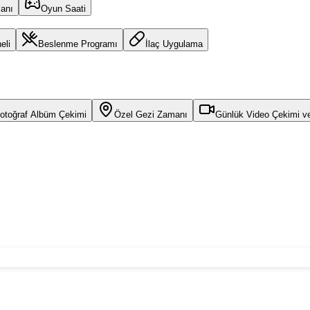
lanı
Oyun Saati
eli
Beslenme Programı
İlaç Uygulama
otoğraf Albüm Çekimi
Özel Gezi Zamanı
Günlük Video Çekimi v