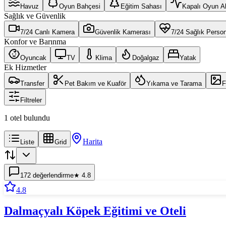
Havuz
Oyun Bahçesi
Eğitim Sahası
Kapalı Oyun A
Sağlık ve Güvenlik
7/24 Canlı Kamera
Güvenlik Kamerası
7/24 Sağlık Person
Konfor ve Barınma
Oyuncak
TV
Klima
Doğalgaz
Yatak
Ek Hizmetler
Transfer
Pet Bakım ve Kuaför
Yıkama ve Tarama
F
Filtreler
1 otel bulundu
Harita
Liste
Grid
172
değerlendirme
★
4.8
4.8
Dalmaçyalı Köpek Eğitimi ve Oteli