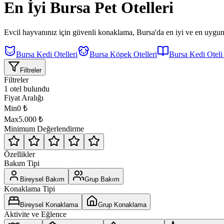
En İyi
Bursa
Pet Otelleri
Evcil hayvanınız için güvenli konaklama,
Bursa'da
en iyi ve en uygun
Bursa Kedi Otelleri
Bursa Köpek Otelleri
Bursa Kedi Oteli
Filtreler
Filtreler
1 otel bulundu
Fiyat Aralığı
Min
0
₺
Max
5.000
₺
Minimum Değerlendirme
Özellikler
Bakım Tipi
Bireysel Bakım
Grup Bakım
Konaklama Tipi
Bireysel Konaklama
Grup Konaklama
Aktivite ve Eğlence