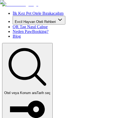
İlk Kez Pet Otele Bırakacağım
Evcil Hayvan Oteli Rehberi
QR Tag Nasıl Çalışır
Neden PawBooking?
Blog
Otel veya Konum ara
Tarih seç