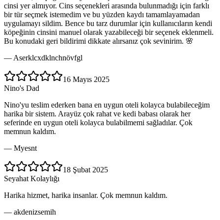
cinsi yer almıyor. Cins seçenekleri arasında bulunmadığı için farklı
bir tür seçmek istemedim ve bu yüzden kaydı tamamlayamadan
uygulamayı sildim. Bence bu tarz durumlar için kullanıcıların kendi
köpeğinin cinsini manuel olarak yazabileceği bir seçenek eklenmeli.
Bu konudaki geri bildirimi dikkate alırsanız çok sevinirim. 🌸
—
Aserklcxdklnchnövfgl
16 Mayıs 2025
Nino's Dad
Nino'yu teslim ederken bana en uygun oteli kolayca bulabileceğim
harika bir sistem. Arayüz çok rahat ve kedi babası olarak her
seferinde en uygun oteli kolayca bulabilmemi sağladılar. Çok
memnun kaldım.
—
Myesnt
18 Şubat 2025
Seyahat Kolaylığı
Harika hizmet, harika insanlar. Çok memnun kaldım.
—
akdenizsemih