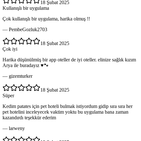
18 Şubat 2025
Kullanışlı bir uygulama
Çok kullanışlı bir uygulama, harika olmuş !!
—
PembeGozluk2703
18 Şubat 2025
Çok iyi
Harika düşünülmüş bir app oteller de iyi oteller. elinize sağlık kızım
Arya ile buradayız ♥️🐾
—
gizemturker
18 Şubat 2025
Süper
Kedim patates için pet hoteli bulmak istiyordum gidip sıra sıra her
pet hotelini inceleyecek vaktim yoktu bu uygulama bana zaman
kazandırdı teşekkür ederim
—
larweny