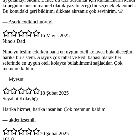
köpeğinin cinsini manuel olarak yazabileceği bir seçenek eklenmeli.
Bu konudaki geri bildirimi dikkate alırsanız çok sevinirim. 🌸
—
Aserklcxdklnchnövfgl
16 Mayıs 2025
Nino's Dad
Nino'yu teslim ederken bana en uygun oteli kolayca bulabileceğim
harika bir sistem. Arayüz çok rahat ve kedi babası olarak her
seferinde en uygun oteli kolayca bulabilmemi sağladılar. Çok
memnun kaldım.
—
Myesnt
18 Şubat 2025
Seyahat Kolaylığı
Harika hizmet, harika insanlar. Çok memnun kaldım.
—
akdenizsemih
20 Şubat 2025
10/10