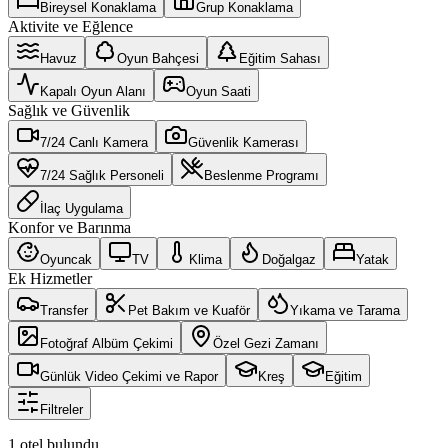
Bireysel Konaklama
Grup Konaklama
Aktivite ve Eğlence
Havuz
Oyun Bahçesi
Eğitim Sahası
Kapalı Oyun Alanı
Oyun Saati
Sağlık ve Güvenlik
7/24 Canlı Kamera
Güvenlik Kamerası
7/24 Sağlık Personeli
Beslenme Programı
İlaç Uygulama
Konfor ve Barınma
Oyuncak
TV
Klima
Doğalgaz
Yatak
Ek Hizmetler
Transfer
Pet Bakım ve Kuaför
Yıkama ve Tarama
Fotoğraf Albüm Çekimi
Özel Gezi Zamanı
Günlük Video Çekimi ve Rapor
Kreş
Eğitim
Filtreler
1 otel bulundu