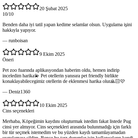
20 Şubat 2025
10/10
Benden daha iyi tatil yapan kedime selamlar olsun. Uygulama işini
hakkıyla yapıyor.
—
runboisan
9 Ekim 2025
Öneri
Pet zoo fuarında aplikasyondan haberim oldu, hemen indirip
inceledim harika💫 Pet otellerin yanısıra pet friendly birlikte
konaklayabilecegimiz otellerin de eklenmesi harika olur🙏🏻🩷
—
Deniz1360
10 Ekim 2025
Cins seçenekleri
Merhaba, Köpeğimin kaydını oluşturmak istedim fakat listede Pug
cinsi yer almıyor. Cins seçenekleri arasında bulunmadığı için farklı
bir tür seçmek istemedim ve bu yüzden kaydı tamamlayamadan
uygulamayı sildim. Bence bu tarz durumlar için kullanıcıların kendi