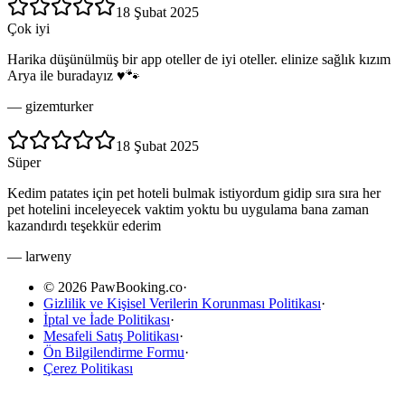
18 Şubat 2025
Çok iyi
Harika düşünülmüş bir app oteller de iyi oteller. elinize sağlık kızım
Arya ile buradayız ♥️🐾
—
gizemturker
18 Şubat 2025
Süper
Kedim patates için pet hoteli bulmak istiyordum gidip sıra sıra her
pet hotelini inceleyecek vaktim yoktu bu uygulama bana zaman
kazandırdı teşekkür ederim
—
larweny
© 2026 PawBooking.co
·
Gizlilik ve Kişisel Verilerin Korunması Politikası
·
İptal ve İade Politikası
·
Mesafeli Satış Politikası
·
Ön Bilgilendirme Formu
·
Çerez Politikası