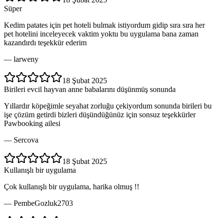
Süper
Kedim patates için pet hoteli bulmak istiyordum gidip sıra sıra her
pet hotelini inceleyecek vaktim yoktu bu uygulama bana zaman
kazandırdı teşekkür ederim
—
larweny
18 Şubat 2025
Birileri evcil hayvan anne babalarını düşünmüş sonunda
Yıllardır köpeğimle seyahat zorluğu çekiyordum sonunda birileri bu
işe çözüm getirdi bizleri düşündüğünüz için sonsuz teşekkürler
Pawbooking ailesi
—
Sercova
18 Şubat 2025
Kullanışlı bir uygulama
Çok kullanışlı bir uygulama, harika olmuş !!
—
PembeGozluk2703