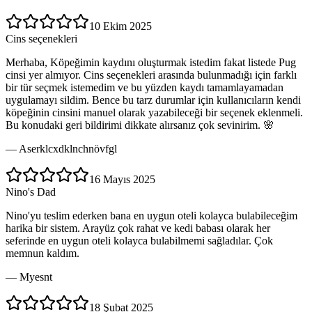
10 Ekim 2025
Cins seçenekleri
Merhaba, Köpeğimin kaydını oluşturmak istedim fakat listede Pug
cinsi yer almıyor. Cins seçenekleri arasında bulunmadığı için farklı
bir tür seçmek istemedim ve bu yüzden kaydı tamamlayamadan
uygulamayı sildim. Bence bu tarz durumlar için kullanıcıların kendi
köpeğinin cinsini manuel olarak yazabileceği bir seçenek eklenmeli.
Bu konudaki geri bildirimi dikkate alırsanız çok sevinirim. 🌸
—
Aserklcxdklnchnövfgl
16 Mayıs 2025
Nino's Dad
Nino'yu teslim ederken bana en uygun oteli kolayca bulabileceğim
harika bir sistem. Arayüz çok rahat ve kedi babası olarak her
seferinde en uygun oteli kolayca bulabilmemi sağladılar. Çok
memnun kaldım.
—
Myesnt
18 Şubat 2025