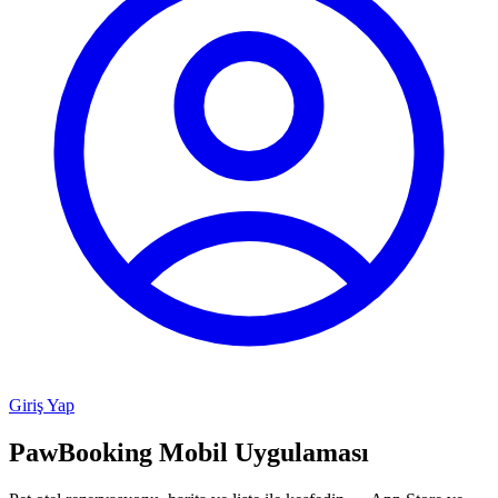
Giriş Yap
PawBooking
Mobil Uygulaması