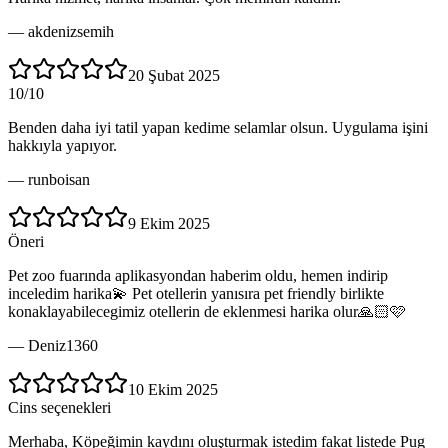
—
akdenizsemih
20 Şubat 2025
10/10
Benden daha iyi tatil yapan kedime selamlar olsun. Uygulama işini
hakkıyla yapıyor.
—
runboisan
9 Ekim 2025
Öneri
Pet zoo fuarında aplikasyondan haberim oldu, hemen indirip
inceledim harika💫 Pet otellerin yanısıra pet friendly birlikte
konaklayabilecegimiz otellerin de eklenmesi harika olur🙏🏻🩷
—
Deniz1360
10 Ekim 2025
Cins seçenekleri
Merhaba, Köpeğimin kaydını oluşturmak istedim fakat listede Pug