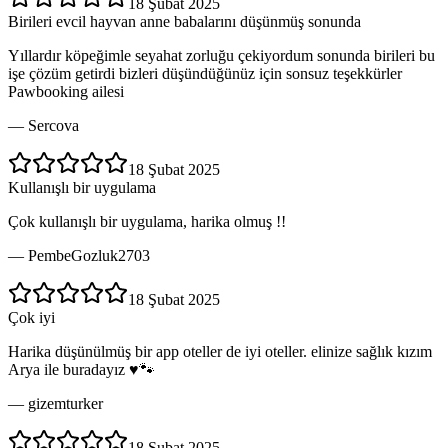
18 Şubat 2025
Birileri evcil hayvan anne babalarını düşünmüş sonunda
Yıllardır köpeğimle seyahat zorluğu çekiyordum sonunda birileri bu
işe çözüm getirdi bizleri düşündüğünüz için sonsuz teşekkürler
Pawbooking ailesi
—
Sercova
18 Şubat 2025
Kullanışlı bir uygulama
Çok kullanışlı bir uygulama, harika olmuş !!
—
PembeGozluk2703
18 Şubat 2025
Çok iyi
Harika düşünülmüş bir app oteller de iyi oteller. elinize sağlık kızım
Arya ile buradayız ♥️🐾
—
gizemturker
18 Şubat 2025