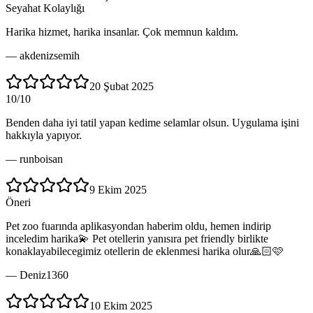
Seyahat Kolaylığı
Harika hizmet, harika insanlar. Çok memnun kaldım.
—
akdenizsemih
20 Şubat 2025
10/10
Benden daha iyi tatil yapan kedime selamlar olsun. Uygulama işini
hakkıyla yapıyor.
—
runboisan
9 Ekim 2025
Öneri
Pet zoo fuarında aplikasyondan haberim oldu, hemen indirip
inceledim harika💫 Pet otellerin yanısıra pet friendly birlikte
konaklayabilecegimiz otellerin de eklenmesi harika olur🙏🏻🩷
—
Deniz1360
10 Ekim 2025