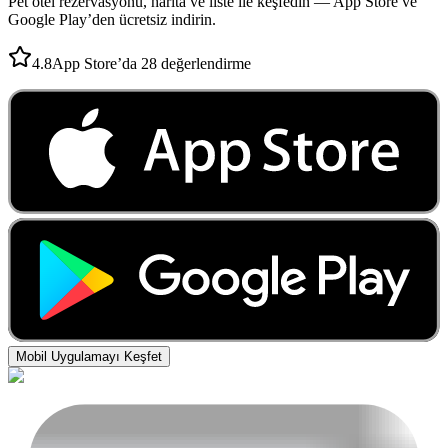
Pet otel rezervasyonu, harita ve liste ile keşfedin — App Store ve
Google Play’den ücretsiz indirin.
4.8
App Store’da 28 değerlendirme
Mobil Uygulamayı Keşfet