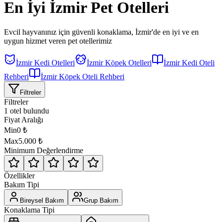
En İyi
İzmir
Pet Otelleri
Evcil hayvanınız için güvenli konaklama,
İzmir'de
en iyi ve en
uygun hizmet veren pet otellerimiz
İzmir Kedi Otelleri
İzmir Köpek Otelleri
İzmir Kedi Oteli
Rehberi
İzmir Köpek Oteli Rehberi
Filtreler
Filtreler
1 otel bulundu
Fiyat Aralığı
Min
0
₺
Max
5.000
₺
Minimum Değerlendirme
Özellikler
Bakım Tipi
Bireysel Bakım
Grup Bakım
Konaklama Tipi