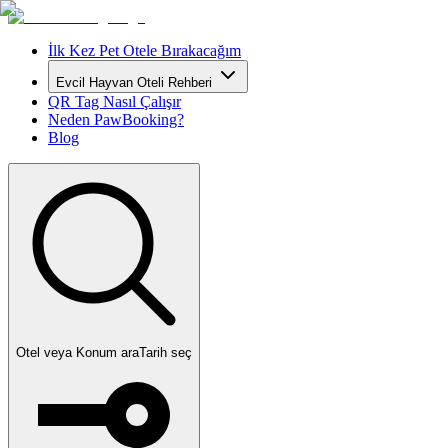
İlk Kez Pet Otele Bırakacağım
Evcil Hayvan Oteli Rehberi
QR Tag Nasıl Çalışır
Neden PawBooking?
Blog
Otel veya Konum ara
Tarih seç