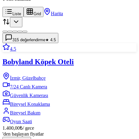
Harita
Liste
Grid
315
değerlendirme
★
4.5
4.5
Bobyland Köpek Oteli
İzmir, Güzelbahçe
7/24 Canlı Kamera
Güvenlik Kamerası
Bireysel Konaklama
Bireysel Bakım
Oyun Saati
1.400,00
₺
/ gece
'den başlayan fiyatlar