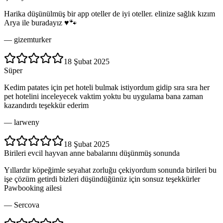
Harika düşünülmüş bir app oteller de iyi oteller. elinize sağlık kızım
Arya ile buradayız ♥️🐾
—
gizemturker
18 Şubat 2025
Süper
Kedim patates için pet hoteli bulmak istiyordum gidip sıra sıra her
pet hotelini inceleyecek vaktim yoktu bu uygulama bana zaman
kazandırdı teşekkür ederim
—
larweny
18 Şubat 2025
Birileri evcil hayvan anne babalarını düşünmüş sonunda
Yıllardır köpeğimle seyahat zorluğu çekiyordum sonunda birileri bu
işe çözüm getirdi bizleri düşündüğünüz için sonsuz teşekkürler
Pawbooking ailesi
—
Sercova