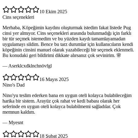
10 Ekim 2025
Cins seçenekleri
Merhaba, Köpeğimin kaydını oluşturmak istedim fakat listede Pug
cinsi yer almıyor. Cins seçenekleri arasında bulunmadığı için farklı
bir tür seçmek istemedim ve bu yüzden kaydı tamamlayamadan
uygulamayı sildim. Bence bu tarz durumlar için kullanıcıların kendi
köpeğinin cinsini manuel olarak yazabileceği bir seçenek eklenmeli.
Bu konudaki geri bildirimi dikkate alırsanız çok sevinirim. 🌸
—
Aserklcxdklnchnövfgl
16 Mayıs 2025
Nino's Dad
Nino'yu teslim ederken bana en uygun oteli kolayca bulabileceğim
harika bir sistem. Arayüz çok rahat ve kedi babası olarak her
seferinde en uygun oteli kolayca bulabilmemi sağladılar. Çok
memnun kaldım.
—
Myesnt
18 Şubat 2025