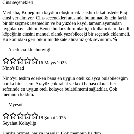
Cins seçenekleri
Merhaba, Köpeğimin kaydını oluşturmak istedim fakat listede Pug
cinsi yer almıyor. Cins seçenekleri arasında bulunmadığı için farklı
bir tür seçmek istemedim ve bu yüzden kaydı tamamlayamadan
uygulamayı sildim. Bence bu tarz durumlar için kullanıcıların kendi
köpeğinin cinsini manuel olarak yazabileceği bir seçenek eklenmeli.
Bu konudaki geri bildirimi dikkate alırsanız çok sevinirim. 🌸
—
Aserklcxdklnchnövfgl
16 Mayıs 2025
Nino's Dad
Nino'yu teslim ederken bana en uygun oteli kolayca bulabileceğim
harika bir sistem. Arayüz çok rahat ve kedi babası olarak her
seferinde en uygun oteli kolayca bulabilmemi sağladılar. Çok
memnun kaldım.
—
Myesnt
18 Şubat 2025
Seyahat Kolaylığı
Harika hizmet, harika insanlar. Çok memnun kaldım.