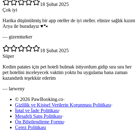
18 Şubat 2025
Çok iyi
Harika düşünülmüş bir app oteller de iyi oteller. elinize sağlık kızım
Arya ile buradayız ♥️🐾
—
gizemturker
18 Şubat 2025
Süper
Kedim patates için pet hoteli bulmak istiyordum gidip sıra sıra her
pet hotelini inceleyecek vaktim yoktu bu uygulama bana zaman
kazandırdı teşekkür ederim
—
larweny
© 2026 PawBooking.co
·
Gizlilik ve Kişisel Verilerin Korunması Politikası
·
İptal ve İade Politikası
·
Mesafeli Satış Politikası
·
Ön Bilgilendirme Formu
·
Çerez Politikası