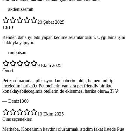
—
akdenizsemih
20 Şubat 2025
10/10
Benden daha iyi tatil yapan kedime selamlar olsun. Uygulama işini
hakkıyla yapıyor.
—
runboisan
9 Ekim 2025
Öneri
Pet zoo fuarında aplikasyondan haberim oldu, hemen indirip
inceledim harika💫 Pet otellerin yanısıra pet friendly birlikte
konaklayabilecegimiz otellerin de eklenmesi harika olur🙏🏻🩷
—
Deniz1360
10 Ekim 2025
Cins seçenekleri
Merhaba, Köpeğimin kaydını oluşturmak istedim fakat listede Pug