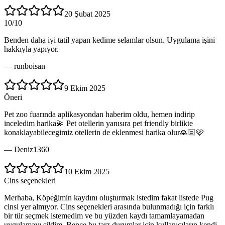
20 Şubat 2025
10/10
Benden daha iyi tatil yapan kedime selamlar olsun. Uygulama işini
hakkıyla yapıyor.
—
runboisan
9 Ekim 2025
Öneri
Pet zoo fuarında aplikasyondan haberim oldu, hemen indirip
inceledim harika💫 Pet otellerin yanısıra pet friendly birlikte
konaklayabilecegimiz otellerin de eklenmesi harika olur🙏🏻🩷
—
Deniz1360
10 Ekim 2025
Cins seçenekleri
Merhaba, Köpeğimin kaydını oluşturmak istedim fakat listede Pug
cinsi yer almıyor. Cins seçenekleri arasında bulunmadığı için farklı
bir tür seçmek istemedim ve bu yüzden kaydı tamamlayamadan
uygulamayı sildim. Bence bu tarz durumlar için kullanıcıların kendi