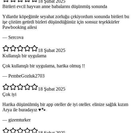
18 Şubat 2025
Birileri evcil hayvan anne babalarını düşünmüş sonunda
Yıllardır köpeğimle seyahat zorluğu çekiyordum sonunda birileri bu
işe çözüm getirdi bizleri düşündüğünüz için sonsuz teşekkürler
Pawbooking ailesi
—
Sercova
18 Şubat 2025
Kullanışlı bir uygulama
Çok kullanışlı bir uygulama, harika olmuş !!
—
PembeGozluk2703
18 Şubat 2025
Çok iyi
Harika düşünülmüş bir app oteller de iyi oteller. elinize sağlık kızım
Arya ile buradayız ♥️🐾
—
gizemturker
18 Şubat 2025