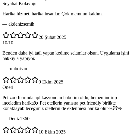
Seyahat Kolaylığı
Harika hizmet, harika insanlar. Çok memnun kaldım.
—
akdenizsemih
20 Şubat 2025
10/10
Benden daha iyi tatil yapan kedime selamlar olsun. Uygulama işini
hakkıyla yapıyor.
—
runboisan
9 Ekim 2025
Öneri
Pet zoo fuarında aplikasyondan haberim oldu, hemen indirip
inceledim harika💫 Pet otellerin yanısıra pet friendly birlikte
konaklayabilecegimiz otellerin de eklenmesi harika olur🙏🏻🩷
—
Deniz1360
10 Ekim 2025