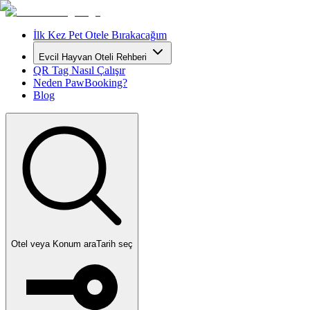
İlk Kez Pet Otele Bırakacağım
Evcil Hayvan Oteli Rehberi
QR Tag Nasıl Çalışır
Neden PawBooking?
Blog
Otel veya Konum ara
Tarih seç