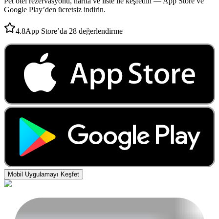
Pet otel rezervasyonu, harita ve liste ile keşfedin — App Store ve
Google Play’den ücretsiz indirin.
4.8
App Store’da 28 değerlendirme
Mobil Uygulamayı Keşfet