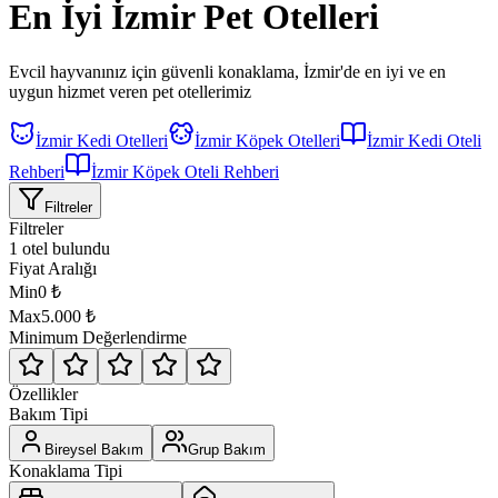
En İyi
İzmir
Pet Otelleri
Evcil hayvanınız için güvenli konaklama,
İzmir'de
en iyi ve en
uygun hizmet veren pet otellerimiz
İzmir Kedi Otelleri
İzmir Köpek Otelleri
İzmir Kedi Oteli
Rehberi
İzmir Köpek Oteli Rehberi
Filtreler
Filtreler
1 otel bulundu
Fiyat Aralığı
Min
0
₺
Max
5.000
₺
Minimum Değerlendirme
Özellikler
Bakım Tipi
Bireysel Bakım
Grup Bakım
Konaklama Tipi