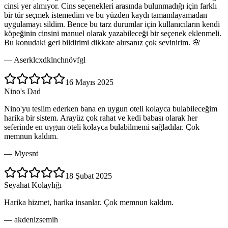
cinsi yer almıyor. Cins seçenekleri arasında bulunmadığı için farklı
bir tür seçmek istemedim ve bu yüzden kaydı tamamlayamadan
uygulamayı sildim. Bence bu tarz durumlar için kullanıcıların kendi
köpeğinin cinsini manuel olarak yazabileceği bir seçenek eklenmeli.
Bu konudaki geri bildirimi dikkate alırsanız çok sevinirim. 🌸
—
Aserklcxdklnchnövfgl
16 Mayıs 2025
Nino's Dad
Nino'yu teslim ederken bana en uygun oteli kolayca bulabileceğim
harika bir sistem. Arayüz çok rahat ve kedi babası olarak her
seferinde en uygun oteli kolayca bulabilmemi sağladılar. Çok
memnun kaldım.
—
Myesnt
18 Şubat 2025
Seyahat Kolaylığı
Harika hizmet, harika insanlar. Çok memnun kaldım.
—
akdenizsemih