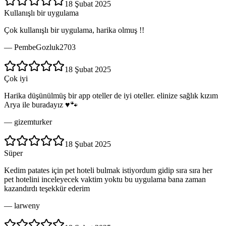
18 Şubat 2025
Kullanışlı bir uygulama
Çok kullanışlı bir uygulama, harika olmuş !!
—
PembeGozluk2703
18 Şubat 2025
Çok iyi
Harika düşünülmüş bir app oteller de iyi oteller. elinize sağlık kızım
Arya ile buradayız ♥️🐾
—
gizemturker
18 Şubat 2025
Süper
Kedim patates için pet hoteli bulmak istiyordum gidip sıra sıra her
pet hotelini inceleyecek vaktim yoktu bu uygulama bana zaman
kazandırdı teşekkür ederim
—
larweny