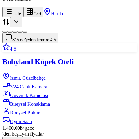
Harita
Liste
Grid
315
değerlendirme
★
4.5
4.5
Bobyland Köpek Oteli
İzmir, Güzelbahçe
7/24 Canlı Kamera
Güvenlik Kamerası
Bireysel Konaklama
Bireysel Bakım
Oyun Saati
1.400,00
₺
/ gece
'den başlayan fiyatlar