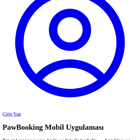
Giriş Yap
PawBooking
Mobil Uygulaması