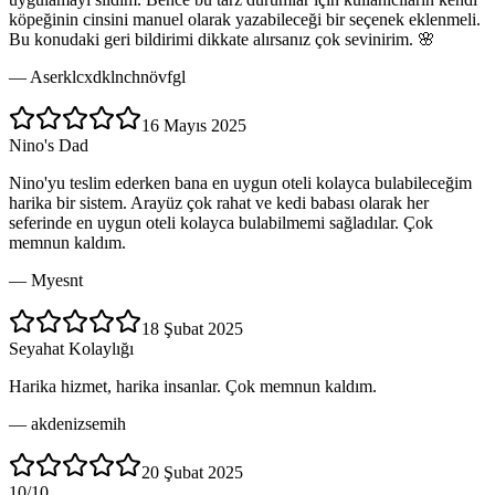
köpeğinin cinsini manuel olarak yazabileceği bir seçenek eklenmeli.
Bu konudaki geri bildirimi dikkate alırsanız çok sevinirim. 🌸
—
Aserklcxdklnchnövfgl
16 Mayıs 2025
Nino's Dad
Nino'yu teslim ederken bana en uygun oteli kolayca bulabileceğim
harika bir sistem. Arayüz çok rahat ve kedi babası olarak her
seferinde en uygun oteli kolayca bulabilmemi sağladılar. Çok
memnun kaldım.
—
Myesnt
18 Şubat 2025
Seyahat Kolaylığı
Harika hizmet, harika insanlar. Çok memnun kaldım.
—
akdenizsemih
20 Şubat 2025
10/10