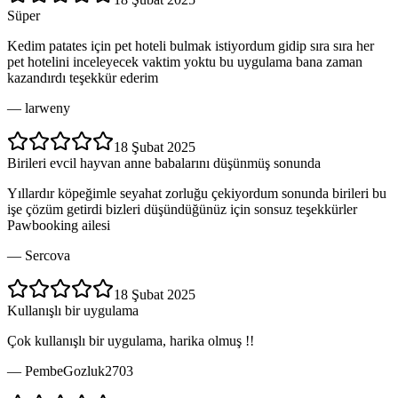
Süper
Kedim patates için pet hoteli bulmak istiyordum gidip sıra sıra her
pet hotelini inceleyecek vaktim yoktu bu uygulama bana zaman
kazandırdı teşekkür ederim
—
larweny
18 Şubat 2025
Birileri evcil hayvan anne babalarını düşünmüş sonunda
Yıllardır köpeğimle seyahat zorluğu çekiyordum sonunda birileri bu
işe çözüm getirdi bizleri düşündüğünüz için sonsuz teşekkürler
Pawbooking ailesi
—
Sercova
18 Şubat 2025
Kullanışlı bir uygulama
Çok kullanışlı bir uygulama, harika olmuş !!
—
PembeGozluk2703