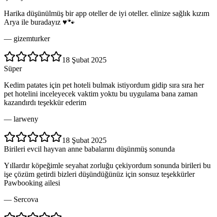
Harika düşünülmüş bir app oteller de iyi oteller. elinize sağlık kızım
Arya ile buradayız ♥️🐾
—
gizemturker
18 Şubat 2025
Süper
Kedim patates için pet hoteli bulmak istiyordum gidip sıra sıra her
pet hotelini inceleyecek vaktim yoktu bu uygulama bana zaman
kazandırdı teşekkür ederim
—
larweny
18 Şubat 2025
Birileri evcil hayvan anne babalarını düşünmüş sonunda
Yıllardır köpeğimle seyahat zorluğu çekiyordum sonunda birileri bu
işe çözüm getirdi bizleri düşündüğünüz için sonsuz teşekkürler
Pawbooking ailesi
—
Sercova