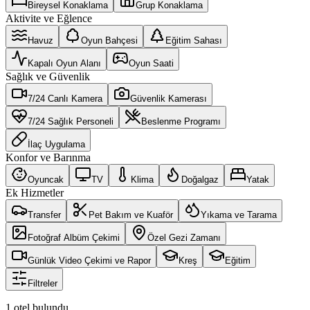
Bireysel Konaklama
Grup Konaklama
Aktivite ve Eğlence
Havuz
Oyun Bahçesi
Eğitim Sahası
Kapalı Oyun Alanı
Oyun Saati
Sağlık ve Güvenlik
7/24 Canlı Kamera
Güvenlik Kamerası
7/24 Sağlık Personeli
Beslenme Programı
İlaç Uygulama
Konfor ve Barınma
Oyuncak
TV
Klima
Doğalgaz
Yatak
Ek Hizmetler
Transfer
Pet Bakım ve Kuaför
Yıkama ve Tarama
Fotoğraf Albüm Çekimi
Özel Gezi Zamanı
Günlük Video Çekimi ve Rapor
Kreş
Eğitim
Filtreler
1 otel bulundu