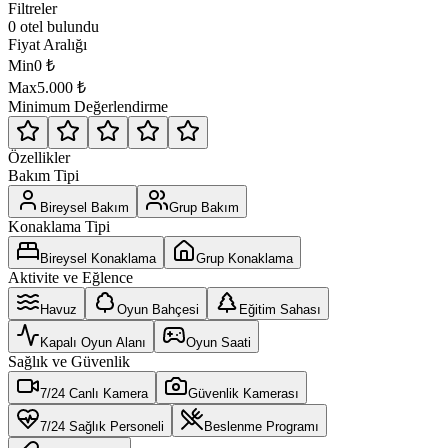
Filtreler
0 otel bulundu
Fiyat Aralığı
Min
0
₺
Max
5.000
₺
Minimum Değerlendirme
Özellikler
Bakım Tipi
Bireysel Bakım
Grup Bakım
Konaklama Tipi
Bireysel Konaklama
Grup Konaklama
Aktivite ve Eğlence
Havuz
Oyun Bahçesi
Eğitim Sahası
Kapalı Oyun Alanı
Oyun Saati
Sağlık ve Güvenlik
7/24 Canlı Kamera
Güvenlik Kamerası
7/24 Sağlık Personeli
Beslenme Programı