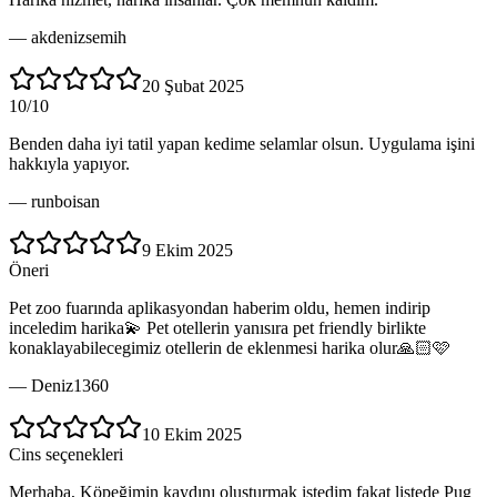
—
akdenizsemih
20 Şubat 2025
10/10
Benden daha iyi tatil yapan kedime selamlar olsun. Uygulama işini
hakkıyla yapıyor.
—
runboisan
9 Ekim 2025
Öneri
Pet zoo fuarında aplikasyondan haberim oldu, hemen indirip
inceledim harika💫 Pet otellerin yanısıra pet friendly birlikte
konaklayabilecegimiz otellerin de eklenmesi harika olur🙏🏻🩷
—
Deniz1360
10 Ekim 2025
Cins seçenekleri
Merhaba, Köpeğimin kaydını oluşturmak istedim fakat listede Pug