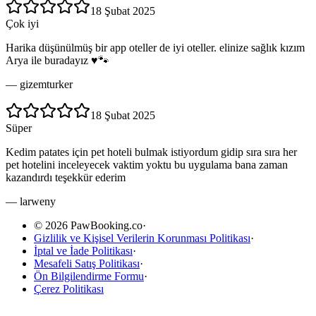
18 Şubat 2025
Çok iyi
Harika düşünülmüş bir app oteller de iyi oteller. elinize sağlık kızım
Arya ile buradayız ♥️🐾
—
gizemturker
18 Şubat 2025
Süper
Kedim patates için pet hoteli bulmak istiyordum gidip sıra sıra her
pet hotelini inceleyecek vaktim yoktu bu uygulama bana zaman
kazandırdı teşekkür ederim
—
larweny
© 2026 PawBooking.co
·
Gizlilik ve Kişisel Verilerin Korunması Politikası
·
İptal ve İade Politikası
·
Mesafeli Satış Politikası
·
Ön Bilgilendirme Formu
·
Çerez Politikası