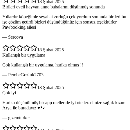
18 Şubat 2025
Birileri evcil hayvan anne babalarını düşünmüş sonunda
Yıllardır köpeğimle seyahat zorluğu çekiyordum sonunda birileri bu
işe çözüm getirdi bizleri düşündüğünüz için sonsuz teşekkürler
Pawbooking ailesi
—
Sercova
18 Şubat 2025
Kullanışlı bir uygulama
Çok kullanışlı bir uygulama, harika olmuş !!
—
PembeGozluk2703
18 Şubat 2025
Çok iyi
Harika düşünülmüş bir app oteller de iyi oteller. elinize sağlık kızım
Arya ile buradayız ♥️🐾
—
gizemturker