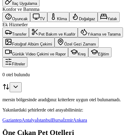
İlaç Uygulama
Konfor ve Barınma
Oyuncak
TV
Klima
Doğalgaz
Yatak
Ek Hizmetler
Transfer
Pet Bakım ve Kuaför
Yıkama ve Tarama
Fotoğraf Albüm Çekimi
Özel Gezi Zamanı
Günlük Video Çekimi ve Rapor
Kreş
Eğitim
Filtreler
0 otel bulundu
mersin bölgesinde aradığınız kriterlere uygun otel bulunamadı.
Yakınlardaki şehirlerde otel arayabilirsiniz:
Gaziantep
Antalya
İstanbul
Bursa
İzmir
Ankara
Öne Çıkan Pet Otelleri