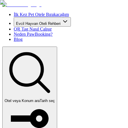
İlk Kez Pet Otele Bırakacağım
Evcil Hayvan Oteli Rehberi
QR Tag Nasıl Çalışır
Neden PawBooking?
Blog
Otel veya Konum ara
Tarih seç