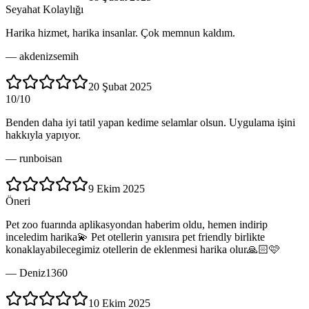
Seyahat Kolaylığı
Harika hizmet, harika insanlar. Çok memnun kaldım.
—
akdenizsemih
20 Şubat 2025
10/10
Benden daha iyi tatil yapan kedime selamlar olsun. Uygulama işini
hakkıyla yapıyor.
—
runboisan
9 Ekim 2025
Öneri
Pet zoo fuarında aplikasyondan haberim oldu, hemen indirip
inceledim harika💫 Pet otellerin yanısıra pet friendly birlikte
konaklayabilecegimiz otellerin de eklenmesi harika olur🙏🏻🩷
—
Deniz1360
10 Ekim 2025