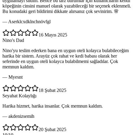
uygulamayı sildim. Bence bu tarz durumlar için kullanıcıların kendi
köpeğinin cinsini manuel olarak yazabileceği bir seçenek eklenmeli.
Bu konudaki geri bildirimi dikkate alırsanız çok sevinirim. 🌸
—
Aserklcxdklnchnövfgl
16 Mayıs 2025
Nino's Dad
Nino'yu teslim ederken bana en uygun oteli kolayca bulabileceğim
harika bir sistem. Arayüz çok rahat ve kedi babası olarak her
seferinde en uygun oteli kolayca bulabilmemi sağladılar. Çok
memnun kaldım.
—
Myesnt
18 Şubat 2025
Seyahat Kolaylığı
Harika hizmet, harika insanlar. Çok memnun kaldım.
—
akdenizsemih
20 Şubat 2025
10/10