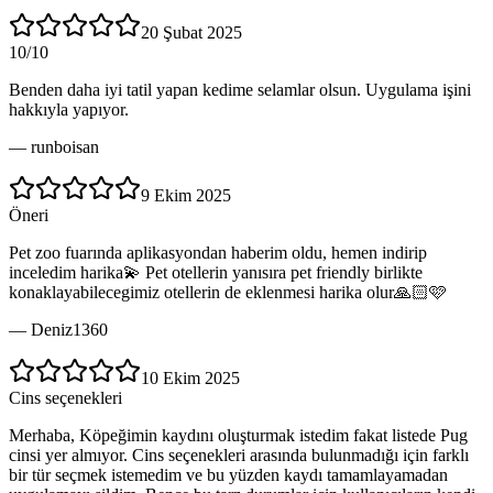
20 Şubat 2025
10/10
Benden daha iyi tatil yapan kedime selamlar olsun. Uygulama işini
hakkıyla yapıyor.
—
runboisan
9 Ekim 2025
Öneri
Pet zoo fuarında aplikasyondan haberim oldu, hemen indirip
inceledim harika💫 Pet otellerin yanısıra pet friendly birlikte
konaklayabilecegimiz otellerin de eklenmesi harika olur🙏🏻🩷
—
Deniz1360
10 Ekim 2025
Cins seçenekleri
Merhaba, Köpeğimin kaydını oluşturmak istedim fakat listede Pug
cinsi yer almıyor. Cins seçenekleri arasında bulunmadığı için farklı
bir tür seçmek istemedim ve bu yüzden kaydı tamamlayamadan