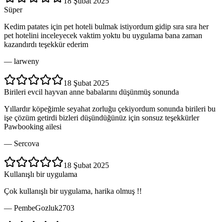
18 Şubat 2025
Süper
Kedim patates için pet hoteli bulmak istiyordum gidip sıra sıra her
pet hotelini inceleyecek vaktim yoktu bu uygulama bana zaman
kazandırdı teşekkür ederim
—
larweny
18 Şubat 2025
Birileri evcil hayvan anne babalarını düşünmüş sonunda
Yıllardır köpeğimle seyahat zorluğu çekiyordum sonunda birileri bu
işe çözüm getirdi bizleri düşündüğünüz için sonsuz teşekkürler
Pawbooking ailesi
—
Sercova
18 Şubat 2025
Kullanışlı bir uygulama
Çok kullanışlı bir uygulama, harika olmuş !!
—
PembeGozluk2703