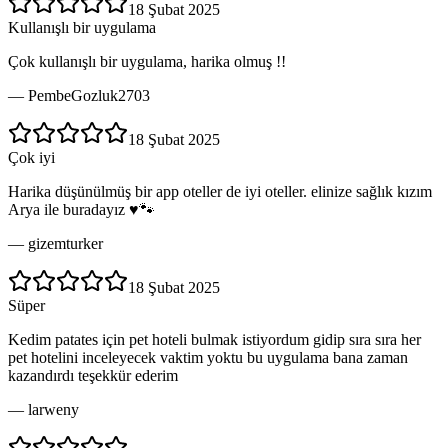
18 Şubat 2025
Kullanışlı bir uygulama
Çok kullanışlı bir uygulama, harika olmuş !!
—
PembeGozluk2703
18 Şubat 2025
Çok iyi
Harika düşünülmüş bir app oteller de iyi oteller. elinize sağlık kızım
Arya ile buradayız ♥️🐾
—
gizemturker
18 Şubat 2025
Süper
Kedim patates için pet hoteli bulmak istiyordum gidip sıra sıra her
pet hotelini inceleyecek vaktim yoktu bu uygulama bana zaman
kazandırdı teşekkür ederim
—
larweny