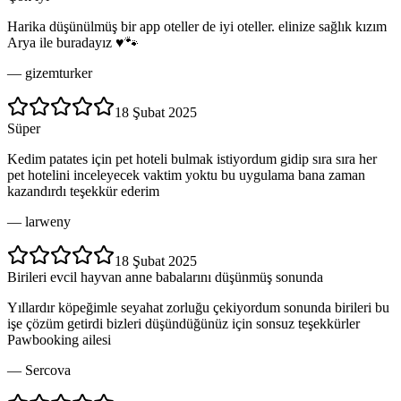
Harika düşünülmüş bir app oteller de iyi oteller. elinize sağlık kızım
Arya ile buradayız ♥️🐾
—
gizemturker
18 Şubat 2025
Süper
Kedim patates için pet hoteli bulmak istiyordum gidip sıra sıra her
pet hotelini inceleyecek vaktim yoktu bu uygulama bana zaman
kazandırdı teşekkür ederim
—
larweny
18 Şubat 2025
Birileri evcil hayvan anne babalarını düşünmüş sonunda
Yıllardır köpeğimle seyahat zorluğu çekiyordum sonunda birileri bu
işe çözüm getirdi bizleri düşündüğünüz için sonsuz teşekkürler
Pawbooking ailesi
—
Sercova