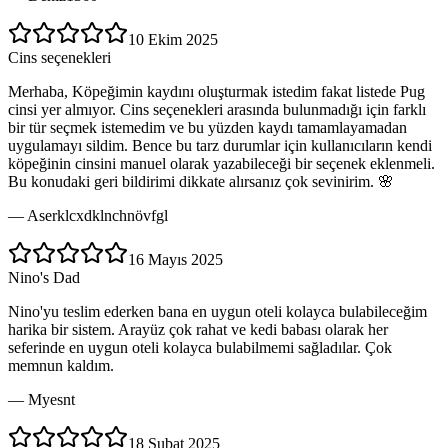
10 Ekim 2025
Cins seçenekleri
Merhaba, Köpeğimin kaydını oluşturmak istedim fakat listede Pug
cinsi yer almıyor. Cins seçenekleri arasında bulunmadığı için farklı
bir tür seçmek istemedim ve bu yüzden kaydı tamamlayamadan
uygulamayı sildim. Bence bu tarz durumlar için kullanıcıların kendi
köpeğinin cinsini manuel olarak yazabileceği bir seçenek eklenmeli.
Bu konudaki geri bildirimi dikkate alırsanız çok sevinirim. 🌸
—
Aserklcxdklnchnövfgl
16 Mayıs 2025
Nino's Dad
Nino'yu teslim ederken bana en uygun oteli kolayca bulabileceğim
harika bir sistem. Arayüz çok rahat ve kedi babası olarak her
seferinde en uygun oteli kolayca bulabilmemi sağladılar. Çok
memnun kaldım.
—
Myesnt
18 Şubat 2025