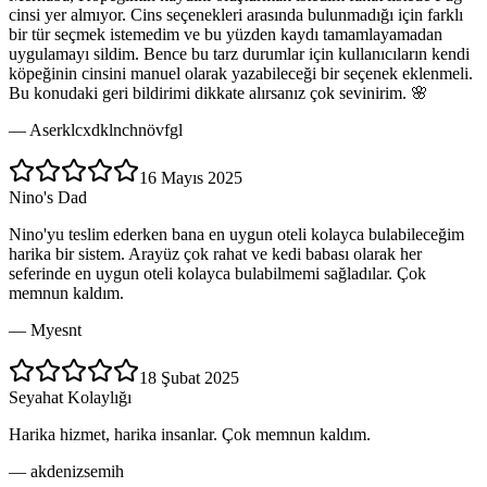
cinsi yer almıyor. Cins seçenekleri arasında bulunmadığı için farklı
bir tür seçmek istemedim ve bu yüzden kaydı tamamlayamadan
uygulamayı sildim. Bence bu tarz durumlar için kullanıcıların kendi
köpeğinin cinsini manuel olarak yazabileceği bir seçenek eklenmeli.
Bu konudaki geri bildirimi dikkate alırsanız çok sevinirim. 🌸
—
Aserklcxdklnchnövfgl
16 Mayıs 2025
Nino's Dad
Nino'yu teslim ederken bana en uygun oteli kolayca bulabileceğim
harika bir sistem. Arayüz çok rahat ve kedi babası olarak her
seferinde en uygun oteli kolayca bulabilmemi sağladılar. Çok
memnun kaldım.
—
Myesnt
18 Şubat 2025
Seyahat Kolaylığı
Harika hizmet, harika insanlar. Çok memnun kaldım.
—
akdenizsemih