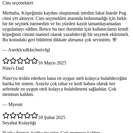
Cins seçenekleri
Merhaba, Köpeğimin kaydını oluşturmak istedim fakat listede Pug
cinsi yer almıyor. Cins seçenekleri arasında bulunmadığı için farklı
bir tür seçmek istemedim ve bu yüzden kaydı tamamlayamadan
uygulamayı sildim. Bence bu tarz durumlar için kullanıcıların kendi
köpeğinin cinsini manuel olarak yazabileceği bir seçenek eklenmeli.
Bu konudaki geri bildirimi dikkate alırsanız çok sevinirim. 🌸
—
Aserklcxdklnchnövfgl
16 Mayıs 2025
Nino's Dad
Nino'yu teslim ederken bana en uygun oteli kolayca bulabileceğim
harika bir sistem. Arayüz çok rahat ve kedi babası olarak her
seferinde en uygun oteli kolayca bulabilmemi sağladılar. Çok
memnun kaldım.
—
Myesnt
18 Şubat 2025
Seyahat Kolaylığı
Harika hizmet, harika insanlar. Çok memnun kaldım.