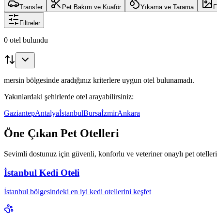
Transfer
Pet Bakım ve Kuaför
Yıkama ve Tarama
F
Filtreler
0 otel bulundu
mersin bölgesinde aradığınız kriterlere uygun otel bulunamadı.
Yakınlardaki şehirlerde otel arayabilirsiniz:
Gaziantep
Antalya
İstanbul
Bursa
İzmir
Ankara
Öne Çıkan Pet Otelleri
Sevimli dostunuz için güvenli, konforlu ve veteriner onaylı pet oteller
İstanbul Kedi Oteli
İstanbul bölgesindeki en iyi kedi otellerini keşfet