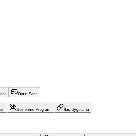
lanı
Oyun Saati
eli
Beslenme Programı
İlaç Uygulama