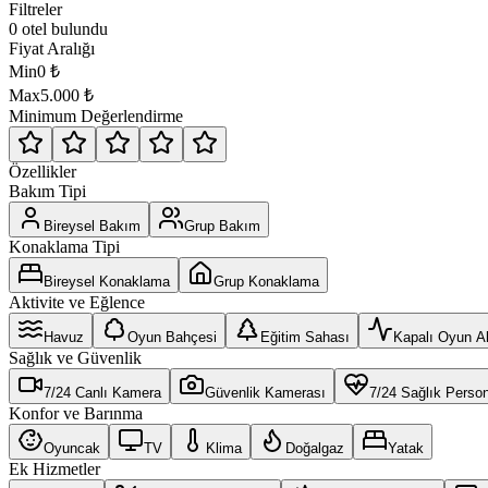
Filtreler
0 otel bulundu
Fiyat Aralığı
Min
0
₺
Max
5.000
₺
Minimum Değerlendirme
Özellikler
Bakım Tipi
Bireysel Bakım
Grup Bakım
Konaklama Tipi
Bireysel Konaklama
Grup Konaklama
Aktivite ve Eğlence
Havuz
Oyun Bahçesi
Eğitim Sahası
Kapalı Oyun A
Sağlık ve Güvenlik
7/24 Canlı Kamera
Güvenlik Kamerası
7/24 Sağlık Person
Konfor ve Barınma
Oyuncak
TV
Klima
Doğalgaz
Yatak
Ek Hizmetler