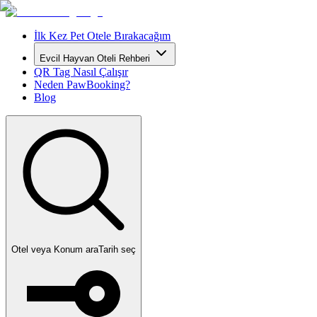
İlk Kez Pet Otele Bırakacağım
Evcil Hayvan Oteli Rehberi
QR Tag Nasıl Çalışır
Neden PawBooking?
Blog
Otel veya Konum ara
Tarih seç