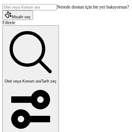
Nerede dostun için bir yer bakıyorsun?
Misafir seç
Filtrele
Otel veya Konum ara
Tarih seç