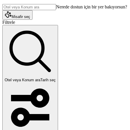
Nerede dostun için bir yer bakıyorsun?
Misafir seç
Filtrele
Otel veya Konum ara
Tarih seç