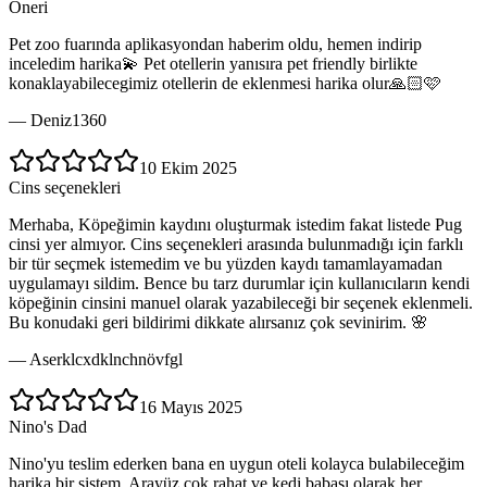
Öneri
Pet zoo fuarında aplikasyondan haberim oldu, hemen indirip
inceledim harika💫 Pet otellerin yanısıra pet friendly birlikte
konaklayabilecegimiz otellerin de eklenmesi harika olur🙏🏻🩷
—
Deniz1360
10 Ekim 2025
Cins seçenekleri
Merhaba, Köpeğimin kaydını oluşturmak istedim fakat listede Pug
cinsi yer almıyor. Cins seçenekleri arasında bulunmadığı için farklı
bir tür seçmek istemedim ve bu yüzden kaydı tamamlayamadan
uygulamayı sildim. Bence bu tarz durumlar için kullanıcıların kendi
köpeğinin cinsini manuel olarak yazabileceği bir seçenek eklenmeli.
Bu konudaki geri bildirimi dikkate alırsanız çok sevinirim. 🌸
—
Aserklcxdklnchnövfgl
16 Mayıs 2025
Nino's Dad
Nino'yu teslim ederken bana en uygun oteli kolayca bulabileceğim
harika bir sistem. Arayüz çok rahat ve kedi babası olarak her