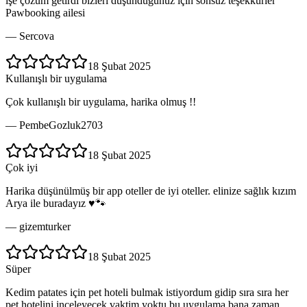
işe çözüm getirdi bizleri düşündüğünüz için sonsuz teşekkürler
Pawbooking ailesi
—
Sercova
18 Şubat 2025
Kullanışlı bir uygulama
Çok kullanışlı bir uygulama, harika olmuş !!
—
PembeGozluk2703
18 Şubat 2025
Çok iyi
Harika düşünülmüş bir app oteller de iyi oteller. elinize sağlık kızım
Arya ile buradayız ♥️🐾
—
gizemturker
18 Şubat 2025
Süper
Kedim patates için pet hoteli bulmak istiyordum gidip sıra sıra her
pet hotelini inceleyecek vaktim yoktu bu uygulama bana zaman