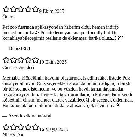
9 Ekim 2025
Öneri
Pet zoo fuarında aplikasyondan haberim oldu, hemen indirip
inceledim harika💫 Pet otellerin yanısıra pet friendly birlikte
konaklayabilecegimiz otellerin de eklenmesi harika olur🙏🏻🩷
—
Deniz1360
10 Ekim 2025
Cins seçenekleri
Merhaba, Köpeğimin kaydını oluşturmak istedim fakat listede Pug
cinsi yer almıyor. Cins seçenekleri arasında bulunmadığı için farklı
bir tür seçmek istemedim ve bu yüzden kaydı tamamlayamadan
uygulamayı sildim. Bence bu tarz durumlar için kullanıcıların kendi
köpeğinin cinsini manuel olarak yazabileceği bir seçenek eklenmeli.
Bu konudaki geri bildirimi dikkate alırsanız çok sevinirim. 🌸
—
Aserklcxdklnchnövfgl
16 Mayıs 2025
Nino's Dad