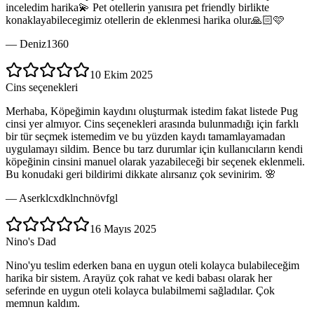
inceledim harika💫 Pet otellerin yanısıra pet friendly birlikte
konaklayabilecegimiz otellerin de eklenmesi harika olur🙏🏻🩷
—
Deniz1360
10 Ekim 2025
Cins seçenekleri
Merhaba, Köpeğimin kaydını oluşturmak istedim fakat listede Pug
cinsi yer almıyor. Cins seçenekleri arasında bulunmadığı için farklı
bir tür seçmek istemedim ve bu yüzden kaydı tamamlayamadan
uygulamayı sildim. Bence bu tarz durumlar için kullanıcıların kendi
köpeğinin cinsini manuel olarak yazabileceği bir seçenek eklenmeli.
Bu konudaki geri bildirimi dikkate alırsanız çok sevinirim. 🌸
—
Aserklcxdklnchnövfgl
16 Mayıs 2025
Nino's Dad
Nino'yu teslim ederken bana en uygun oteli kolayca bulabileceğim
harika bir sistem. Arayüz çok rahat ve kedi babası olarak her
seferinde en uygun oteli kolayca bulabilmemi sağladılar. Çok
memnun kaldım.