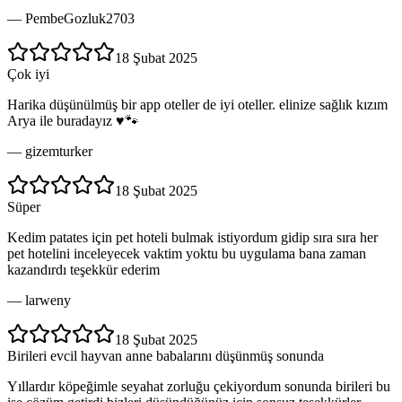
—
PembeGozluk2703
18 Şubat 2025
Çok iyi
Harika düşünülmüş bir app oteller de iyi oteller. elinize sağlık kızım
Arya ile buradayız ♥️🐾
—
gizemturker
18 Şubat 2025
Süper
Kedim patates için pet hoteli bulmak istiyordum gidip sıra sıra her
pet hotelini inceleyecek vaktim yoktu bu uygulama bana zaman
kazandırdı teşekkür ederim
—
larweny
18 Şubat 2025
Birileri evcil hayvan anne babalarını düşünmüş sonunda
Yıllardır köpeğimle seyahat zorluğu çekiyordum sonunda birileri bu