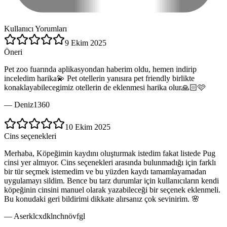
Kullanıcı Yorumları
9 Ekim 2025
Öneri
Pet zoo fuarında aplikasyondan haberim oldu, hemen indirip
inceledim harika💫 Pet otellerin yanısıra pet friendly birlikte
konaklayabilecegimiz otellerin de eklenmesi harika olur🙏🏻🩷
—
Deniz1360
10 Ekim 2025
Cins seçenekleri
Merhaba, Köpeğimin kaydını oluşturmak istedim fakat listede Pug
cinsi yer almıyor. Cins seçenekleri arasında bulunmadığı için farklı
bir tür seçmek istemedim ve bu yüzden kaydı tamamlayamadan
uygulamayı sildim. Bence bu tarz durumlar için kullanıcıların kendi
köpeğinin cinsini manuel olarak yazabileceği bir seçenek eklenmeli.
Bu konudaki geri bildirimi dikkate alırsanız çok sevinirim. 🌸
—
Aserklcxdklnchnövfgl