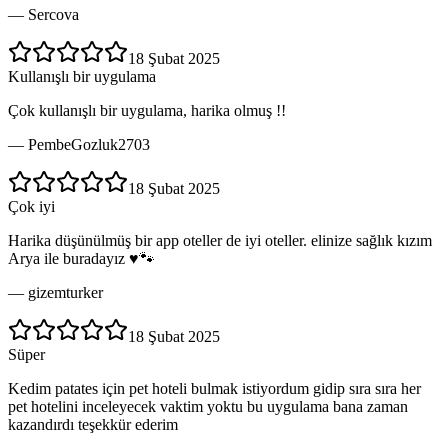
—
Sercova
18 Şubat 2025
Kullanışlı bir uygulama
Çok kullanışlı bir uygulama, harika olmuş !!
—
PembeGozluk2703
18 Şubat 2025
Çok iyi
Harika düşünülmüş bir app oteller de iyi oteller. elinize sağlık kızım
Arya ile buradayız ♥️🐾
—
gizemturker
18 Şubat 2025
Süper
Kedim patates için pet hoteli bulmak istiyordum gidip sıra sıra her
pet hotelini inceleyecek vaktim yoktu bu uygulama bana zaman
kazandırdı teşekkür ederim