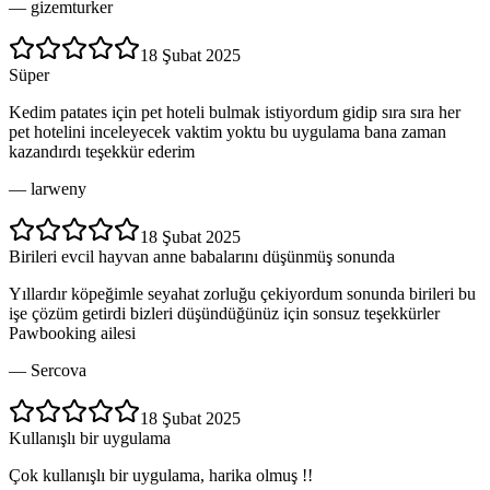
—
gizemturker
18 Şubat 2025
Süper
Kedim patates için pet hoteli bulmak istiyordum gidip sıra sıra her
pet hotelini inceleyecek vaktim yoktu bu uygulama bana zaman
kazandırdı teşekkür ederim
—
larweny
18 Şubat 2025
Birileri evcil hayvan anne babalarını düşünmüş sonunda
Yıllardır köpeğimle seyahat zorluğu çekiyordum sonunda birileri bu
işe çözüm getirdi bizleri düşündüğünüz için sonsuz teşekkürler
Pawbooking ailesi
—
Sercova
18 Şubat 2025
Kullanışlı bir uygulama
Çok kullanışlı bir uygulama, harika olmuş !!