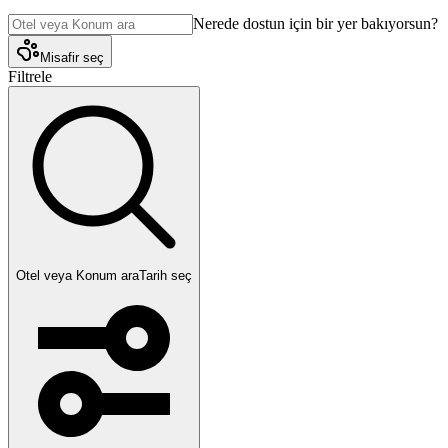
Nerede dostun için bir yer bakıyorsun?
Misafir seç
Filtrele
Otel veya Konum ara
Tarih seç