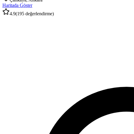
Haritada Göster
4.9
(
195
değerlendirme)