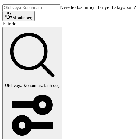
Nerede dostun için bir yer bakıyorsun?
Misafir seç
Filtrele
Otel veya Konum ara
Tarih seç