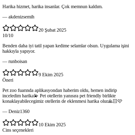
Harika hizmet, harika insanlar. Çok memnun kaldım.
—
akdenizsemih
20 Şubat 2025
10/10
Benden daha iyi tatil yapan kedime selamlar olsun. Uygulama işini
hakkıyla yapıyor.
—
runboisan
9 Ekim 2025
Öneri
Pet zoo fuarında aplikasyondan haberim oldu, hemen indirip
inceledim harika💫 Pet otellerin yanısıra pet friendly birlikte
konaklayabilecegimiz otellerin de eklenmesi harika olur🙏🏻🩷
—
Deniz1360
10 Ekim 2025
Cins seçenekleri