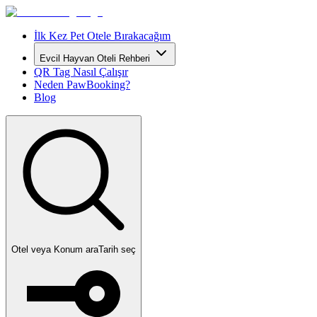
İlk Kez Pet Otele Bırakacağım
Evcil Hayvan Oteli Rehberi
QR Tag Nasıl Çalışır
Neden PawBooking?
Blog
Otel veya Konum ara
Tarih seç