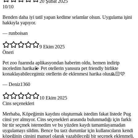
20 Şubat 2025
10/10
Benden daha iyi tatil yapan kedime selamlar olsun. Uygulama işini
hakkıyla yapıyor.
—
runboisan
9 Ekim 2025
Öneri
Pet zoo fuarında aplikasyondan haberim oldu, hemen indirip
inceledim harika💫 Pet otellerin yanısıra pet friendly birlikte
konaklayabilecegimiz otellerin de eklenmesi harika olur🙏🏻🩷
—
Deniz1360
10 Ekim 2025
Cins seçenekleri
Merhaba, Köpeğimin kaydını oluşturmak istedim fakat listede Pug
cinsi yer almıyor. Cins seçenekleri arasında bulunmadığı için farklı
bir tür seçmek istemedim ve bu yüzden kaydı tamamlayamadan
uygulamayı sildim. Bence bu tarz durumlar için kullanıcıların kendi
köpeğinin cinsini manuel olarak yazabileceği bir seçenek eklenmeli.