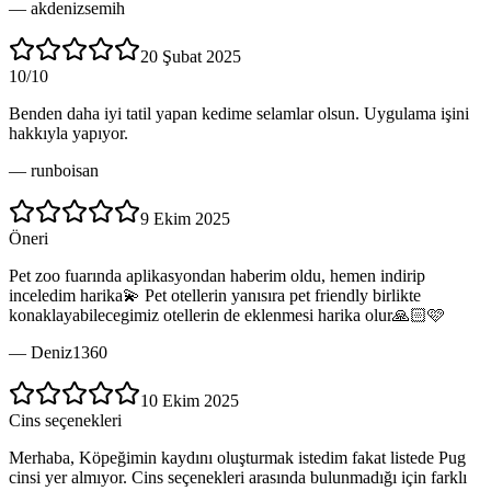
—
akdenizsemih
20 Şubat 2025
10/10
Benden daha iyi tatil yapan kedime selamlar olsun. Uygulama işini
hakkıyla yapıyor.
—
runboisan
9 Ekim 2025
Öneri
Pet zoo fuarında aplikasyondan haberim oldu, hemen indirip
inceledim harika💫 Pet otellerin yanısıra pet friendly birlikte
konaklayabilecegimiz otellerin de eklenmesi harika olur🙏🏻🩷
—
Deniz1360
10 Ekim 2025
Cins seçenekleri
Merhaba, Köpeğimin kaydını oluşturmak istedim fakat listede Pug
cinsi yer almıyor. Cins seçenekleri arasında bulunmadığı için farklı