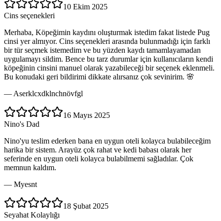
10 Ekim 2025
Cins seçenekleri
Merhaba, Köpeğimin kaydını oluşturmak istedim fakat listede Pug
cinsi yer almıyor. Cins seçenekleri arasında bulunmadığı için farklı
bir tür seçmek istemedim ve bu yüzden kaydı tamamlayamadan
uygulamayı sildim. Bence bu tarz durumlar için kullanıcıların kendi
köpeğinin cinsini manuel olarak yazabileceği bir seçenek eklenmeli.
Bu konudaki geri bildirimi dikkate alırsanız çok sevinirim. 🌸
—
Aserklcxdklnchnövfgl
16 Mayıs 2025
Nino's Dad
Nino'yu teslim ederken bana en uygun oteli kolayca bulabileceğim
harika bir sistem. Arayüz çok rahat ve kedi babası olarak her
seferinde en uygun oteli kolayca bulabilmemi sağladılar. Çok
memnun kaldım.
—
Myesnt
18 Şubat 2025
Seyahat Kolaylığı