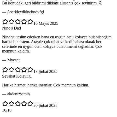
Bu konudaki geri bildirimi dikkate alırsanız çok sevinirim. 🌸
—
Aserklcxdklnchnövfgl
16 Mayıs 2025
Nino's Dad
Nino'yu teslim ederken bana en uygun oteli kolayca bulabileceğim
harika bir sistem. Arayüz çok rahat ve kedi babası olarak her
seferinde en uygun oteli kolayca bulabilmemi sağladılar. Çok
memnun kaldım.
—
Myesnt
18 Şubat 2025
Seyahat Kolaylığı
Harika hizmet, harika insanlar. Çok memnun kaldım.
—
akdenizsemih
20 Şubat 2025
10/10