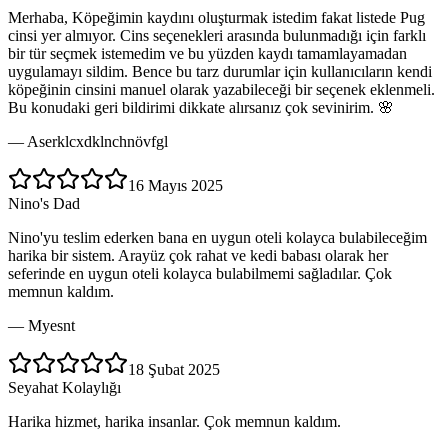
Merhaba, Köpeğimin kaydını oluşturmak istedim fakat listede Pug
cinsi yer almıyor. Cins seçenekleri arasında bulunmadığı için farklı
bir tür seçmek istemedim ve bu yüzden kaydı tamamlayamadan
uygulamayı sildim. Bence bu tarz durumlar için kullanıcıların kendi
köpeğinin cinsini manuel olarak yazabileceği bir seçenek eklenmeli.
Bu konudaki geri bildirimi dikkate alırsanız çok sevinirim. 🌸
—
Aserklcxdklnchnövfgl
16 Mayıs 2025
Nino's Dad
Nino'yu teslim ederken bana en uygun oteli kolayca bulabileceğim
harika bir sistem. Arayüz çok rahat ve kedi babası olarak her
seferinde en uygun oteli kolayca bulabilmemi sağladılar. Çok
memnun kaldım.
—
Myesnt
18 Şubat 2025
Seyahat Kolaylığı
Harika hizmet, harika insanlar. Çok memnun kaldım.