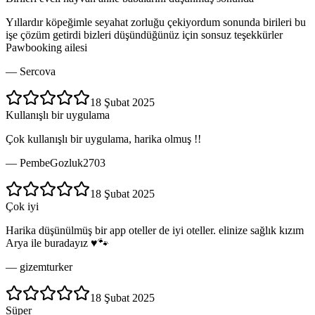
Yıllardır köpeğimle seyahat zorluğu çekiyordum sonunda birileri bu
işe çözüm getirdi bizleri düşündüğünüz için sonsuz teşekkürler
Pawbooking ailesi
—
Sercova
18 Şubat 2025
Kullanışlı bir uygulama
Çok kullanışlı bir uygulama, harika olmuş !!
—
PembeGozluk2703
18 Şubat 2025
Çok iyi
Harika düşünülmüş bir app oteller de iyi oteller. elinize sağlık kızım
Arya ile buradayız ♥️🐾
—
gizemturker
18 Şubat 2025
Süper