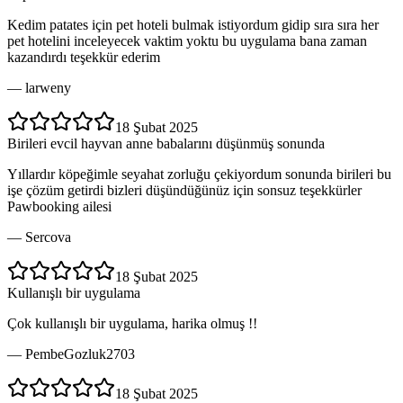
Kedim patates için pet hoteli bulmak istiyordum gidip sıra sıra her
pet hotelini inceleyecek vaktim yoktu bu uygulama bana zaman
kazandırdı teşekkür ederim
—
larweny
18 Şubat 2025
Birileri evcil hayvan anne babalarını düşünmüş sonunda
Yıllardır köpeğimle seyahat zorluğu çekiyordum sonunda birileri bu
işe çözüm getirdi bizleri düşündüğünüz için sonsuz teşekkürler
Pawbooking ailesi
—
Sercova
18 Şubat 2025
Kullanışlı bir uygulama
Çok kullanışlı bir uygulama, harika olmuş !!
—
PembeGozluk2703
18 Şubat 2025