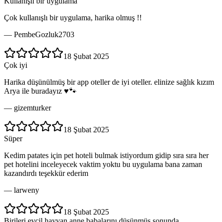
Kullanışlı bir uygulama
Çok kullanışlı bir uygulama, harika olmuş !!
—
PembeGozluk2703
18 Şubat 2025
Çok iyi
Harika düşünülmüş bir app oteller de iyi oteller. elinize sağlık kızım
Arya ile buradayız ♥️🐾
—
gizemturker
18 Şubat 2025
Süper
Kedim patates için pet hoteli bulmak istiyordum gidip sıra sıra her
pet hotelini inceleyecek vaktim yoktu bu uygulama bana zaman
kazandırdı teşekkür ederim
—
larweny
18 Şubat 2025
Birileri evcil hayvan anne babalarını düşünmüş sonunda