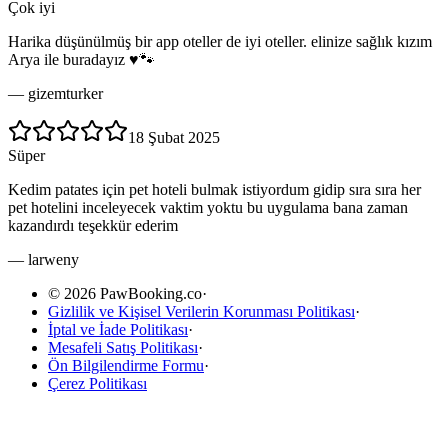
Çok iyi
Harika düşünülmüş bir app oteller de iyi oteller. elinize sağlık kızım
Arya ile buradayız ♥️🐾
—
gizemturker
18 Şubat 2025
Süper
Kedim patates için pet hoteli bulmak istiyordum gidip sıra sıra her
pet hotelini inceleyecek vaktim yoktu bu uygulama bana zaman
kazandırdı teşekkür ederim
—
larweny
© 2026 PawBooking.co
·
Gizlilik ve Kişisel Verilerin Korunması Politikası
·
İptal ve İade Politikası
·
Mesafeli Satış Politikası
·
Ön Bilgilendirme Formu
·
Çerez Politikası