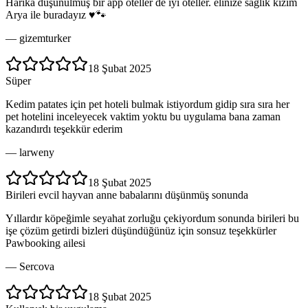
Harika düşünülmüş bir app oteller de iyi oteller. elinize sağlık kızım
Arya ile buradayız ♥️🐾
—
gizemturker
18 Şubat 2025
Süper
Kedim patates için pet hoteli bulmak istiyordum gidip sıra sıra her
pet hotelini inceleyecek vaktim yoktu bu uygulama bana zaman
kazandırdı teşekkür ederim
—
larweny
18 Şubat 2025
Birileri evcil hayvan anne babalarını düşünmüş sonunda
Yıllardır köpeğimle seyahat zorluğu çekiyordum sonunda birileri bu
işe çözüm getirdi bizleri düşündüğünüz için sonsuz teşekkürler
Pawbooking ailesi
—
Sercova
18 Şubat 2025