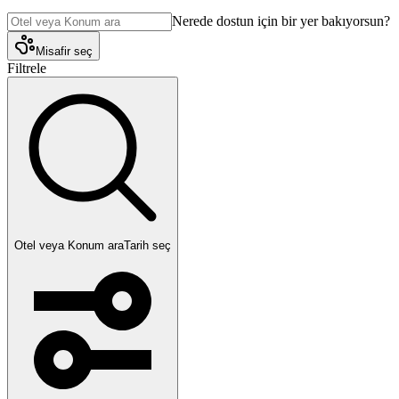
Nerede dostun için bir yer bakıyorsun?
Misafir seç
Filtrele
Otel veya Konum ara
Tarih seç