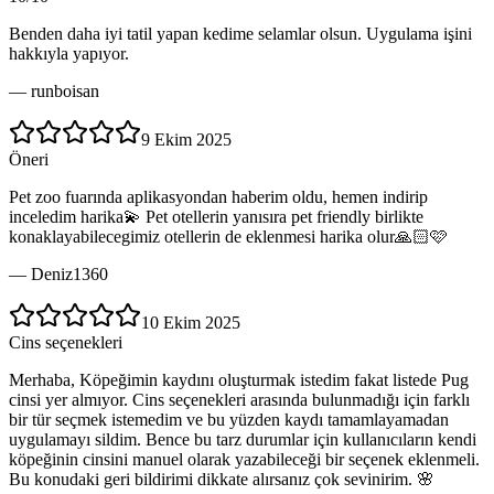
Benden daha iyi tatil yapan kedime selamlar olsun. Uygulama işini
hakkıyla yapıyor.
—
runboisan
9 Ekim 2025
Öneri
Pet zoo fuarında aplikasyondan haberim oldu, hemen indirip
inceledim harika💫 Pet otellerin yanısıra pet friendly birlikte
konaklayabilecegimiz otellerin de eklenmesi harika olur🙏🏻🩷
—
Deniz1360
10 Ekim 2025
Cins seçenekleri
Merhaba, Köpeğimin kaydını oluşturmak istedim fakat listede Pug
cinsi yer almıyor. Cins seçenekleri arasında bulunmadığı için farklı
bir tür seçmek istemedim ve bu yüzden kaydı tamamlayamadan
uygulamayı sildim. Bence bu tarz durumlar için kullanıcıların kendi
köpeğinin cinsini manuel olarak yazabileceği bir seçenek eklenmeli.
Bu konudaki geri bildirimi dikkate alırsanız çok sevinirim. 🌸