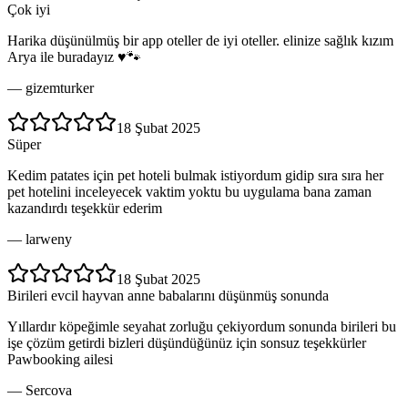
Çok iyi
Harika düşünülmüş bir app oteller de iyi oteller. elinize sağlık kızım
Arya ile buradayız ♥️🐾
—
gizemturker
18 Şubat 2025
Süper
Kedim patates için pet hoteli bulmak istiyordum gidip sıra sıra her
pet hotelini inceleyecek vaktim yoktu bu uygulama bana zaman
kazandırdı teşekkür ederim
—
larweny
18 Şubat 2025
Birileri evcil hayvan anne babalarını düşünmüş sonunda
Yıllardır köpeğimle seyahat zorluğu çekiyordum sonunda birileri bu
işe çözüm getirdi bizleri düşündüğünüz için sonsuz teşekkürler
Pawbooking ailesi
—
Sercova