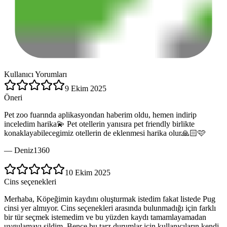
Kullanıcı Yorumları
9 Ekim 2025
Öneri
Pet zoo fuarında aplikasyondan haberim oldu, hemen indirip
inceledim harika💫 Pet otellerin yanısıra pet friendly birlikte
konaklayabilecegimiz otellerin de eklenmesi harika olur🙏🏻🩷
—
Deniz1360
10 Ekim 2025
Cins seçenekleri
Merhaba, Köpeğimin kaydını oluşturmak istedim fakat listede Pug
cinsi yer almıyor. Cins seçenekleri arasında bulunmadığı için farklı
bir tür seçmek istemedim ve bu yüzden kaydı tamamlayamadan
uygulamayı sildim. Bence bu tarz durumlar için kullanıcıların kendi