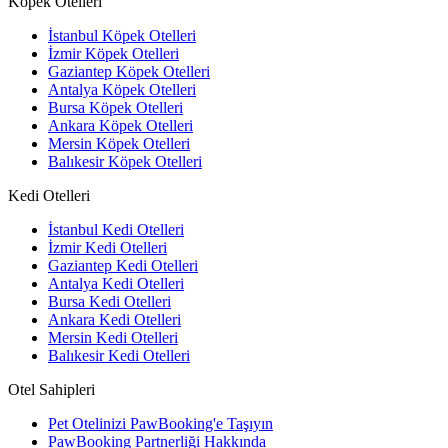
Köpek Otelleri
İstanbul Köpek Otelleri
İzmir Köpek Otelleri
Gaziantep Köpek Otelleri
Antalya Köpek Otelleri
Bursa Köpek Otelleri
Ankara Köpek Otelleri
Mersin Köpek Otelleri
Balıkesir Köpek Otelleri
Kedi Otelleri
İstanbul Kedi Otelleri
İzmir Kedi Otelleri
Gaziantep Kedi Otelleri
Antalya Kedi Otelleri
Bursa Kedi Otelleri
Ankara Kedi Otelleri
Mersin Kedi Otelleri
Balıkesir Kedi Otelleri
Otel Sahipleri
Pet Otelinizi PawBooking'e Taşıyın
PawBooking Partnerliği Hakkında