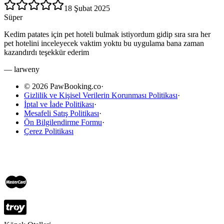
18 Şubat 2025
Süper
Kedim patates için pet hoteli bulmak istiyordum gidip sıra sıra her
pet hotelini inceleyecek vaktim yoktu bu uygulama bana zaman
kazandırdı teşekkür ederim
—
larweny
© 2026 PawBooking.co
·
Gizlilik ve Kişisel Verilerin Korunması Politikası
·
İptal ve İade Politikası
·
Mesafeli Satış Politikası
·
Ön Bilgilendirme Formu
·
Çerez Politikası