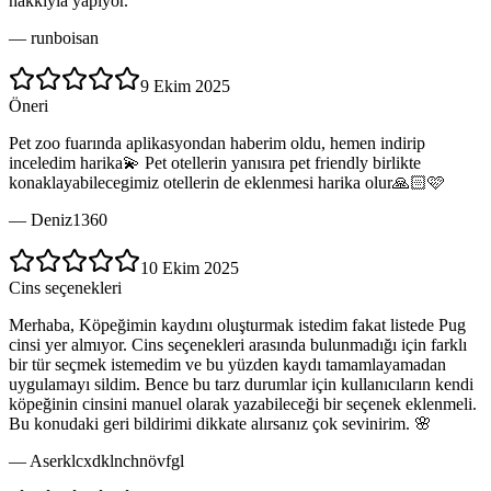
hakkıyla yapıyor.
—
runboisan
9 Ekim 2025
Öneri
Pet zoo fuarında aplikasyondan haberim oldu, hemen indirip
inceledim harika💫 Pet otellerin yanısıra pet friendly birlikte
konaklayabilecegimiz otellerin de eklenmesi harika olur🙏🏻🩷
—
Deniz1360
10 Ekim 2025
Cins seçenekleri
Merhaba, Köpeğimin kaydını oluşturmak istedim fakat listede Pug
cinsi yer almıyor. Cins seçenekleri arasında bulunmadığı için farklı
bir tür seçmek istemedim ve bu yüzden kaydı tamamlayamadan
uygulamayı sildim. Bence bu tarz durumlar için kullanıcıların kendi
köpeğinin cinsini manuel olarak yazabileceği bir seçenek eklenmeli.
Bu konudaki geri bildirimi dikkate alırsanız çok sevinirim. 🌸
—
Aserklcxdklnchnövfgl