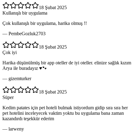
18 Şubat 2025
Kullanışlı bir uygulama
Çok kullanışlı bir uygulama, harika olmuş !!
—
PembeGozluk2703
18 Şubat 2025
Çok iyi
Harika düşünülmüş bir app oteller de iyi oteller. elinize sağlık kızım
Arya ile buradayız ♥️🐾
—
gizemturker
18 Şubat 2025
Süper
Kedim patates için pet hoteli bulmak istiyordum gidip sıra sıra her
pet hotelini inceleyecek vaktim yoktu bu uygulama bana zaman
kazandırdı teşekkür ederim
—
larweny