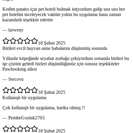
Kedim patates için pet hoteli bulmak istiyordum gidip sıra sıra her
pet hotelini inceleyecek vaktim yoktu bu uygulama bana zaman
kazandırdı teşekkür ederim
—
larweny
18 Şubat 2025
Birileri evcil hayvan anne babalarını düşünmüş sonunda
Yıllardır köpeğimle seyahat zorluğu çekiyordum sonunda birileri bu
işe çözüm getirdi bizleri düşündüğünüz için sonsuz teşekkürler
Pawbooking ailesi
—
Sercova
18 Şubat 2025
Kullanışlı bir uygulama
Çok kullanışlı bir uygulama, harika olmuş !!
—
PembeGozluk2703
18 Şubat 2025