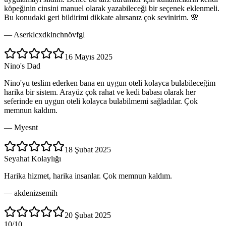
köpeğinin cinsini manuel olarak yazabileceği bir seçenek eklenmeli.
Bu konudaki geri bildirimi dikkate alırsanız çok sevinirim. 🌸
—
Aserklcxdklnchnövfgl
16 Mayıs 2025
Nino's Dad
Nino'yu teslim ederken bana en uygun oteli kolayca bulabileceğim
harika bir sistem. Arayüz çok rahat ve kedi babası olarak her
seferinde en uygun oteli kolayca bulabilmemi sağladılar. Çok
memnun kaldım.
—
Myesnt
18 Şubat 2025
Seyahat Kolaylığı
Harika hizmet, harika insanlar. Çok memnun kaldım.
—
akdenizsemih
20 Şubat 2025
10/10