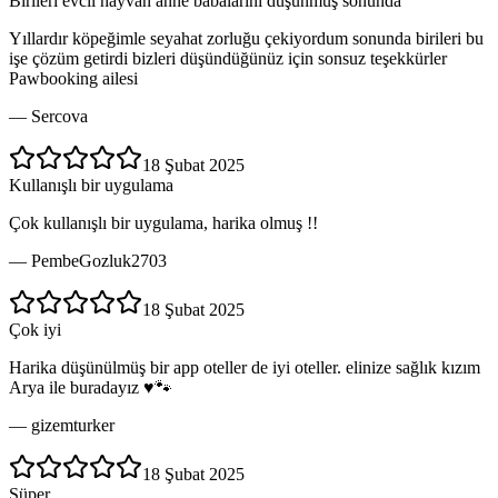
Birileri evcil hayvan anne babalarını düşünmüş sonunda
Yıllardır köpeğimle seyahat zorluğu çekiyordum sonunda birileri bu
işe çözüm getirdi bizleri düşündüğünüz için sonsuz teşekkürler
Pawbooking ailesi
—
Sercova
18 Şubat 2025
Kullanışlı bir uygulama
Çok kullanışlı bir uygulama, harika olmuş !!
—
PembeGozluk2703
18 Şubat 2025
Çok iyi
Harika düşünülmüş bir app oteller de iyi oteller. elinize sağlık kızım
Arya ile buradayız ♥️🐾
—
gizemturker
18 Şubat 2025
Süper