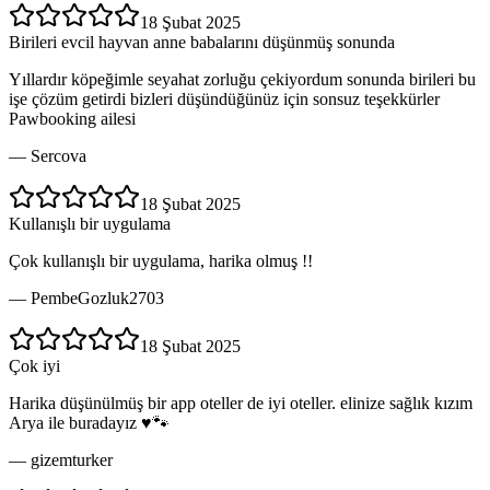
18 Şubat 2025
Birileri evcil hayvan anne babalarını düşünmüş sonunda
Yıllardır köpeğimle seyahat zorluğu çekiyordum sonunda birileri bu
işe çözüm getirdi bizleri düşündüğünüz için sonsuz teşekkürler
Pawbooking ailesi
—
Sercova
18 Şubat 2025
Kullanışlı bir uygulama
Çok kullanışlı bir uygulama, harika olmuş !!
—
PembeGozluk2703
18 Şubat 2025
Çok iyi
Harika düşünülmüş bir app oteller de iyi oteller. elinize sağlık kızım
Arya ile buradayız ♥️🐾
—
gizemturker