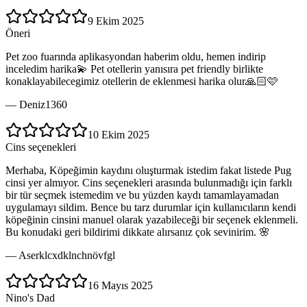
9 Ekim 2025
Öneri
Pet zoo fuarında aplikasyondan haberim oldu, hemen indirip
inceledim harika💫 Pet otellerin yanısıra pet friendly birlikte
konaklayabilecegimiz otellerin de eklenmesi harika olur🙏🏻🩷
—
Deniz1360
10 Ekim 2025
Cins seçenekleri
Merhaba, Köpeğimin kaydını oluşturmak istedim fakat listede Pug
cinsi yer almıyor. Cins seçenekleri arasında bulunmadığı için farklı
bir tür seçmek istemedim ve bu yüzden kaydı tamamlayamadan
uygulamayı sildim. Bence bu tarz durumlar için kullanıcıların kendi
köpeğinin cinsini manuel olarak yazabileceği bir seçenek eklenmeli.
Bu konudaki geri bildirimi dikkate alırsanız çok sevinirim. 🌸
—
Aserklcxdklnchnövfgl
16 Mayıs 2025
Nino's Dad