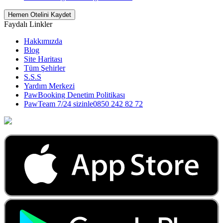
Hemen Otelini Kaydet
Faydalı Linkler
Hakkımızda
Blog
Site Haritası
Tüm Şehirler
S.S.S
Yardım Merkezi
PawBooking Denetim Politikası
PawTeam 7/24 sizinle
0850 242 82 72