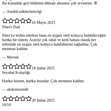
Bu konudaki geri bildirimi dikkate alırsanız çok sevinirim. 🌸
—
Aserklcxdklnchnövfgl
16 Mayıs 2025
Nino's Dad
Nino'yu teslim ederken bana en uygun oteli kolayca bulabileceğim
harika bir sistem. Arayüz çok rahat ve kedi babası olarak her
seferinde en uygun oteli kolayca bulabilmemi sağladılar. Çok
memnun kaldım.
—
Myesnt
18 Şubat 2025
Seyahat Kolaylığı
Harika hizmet, harika insanlar. Çok memnun kaldım.
—
akdenizsemih
20 Şubat 2025
10/10