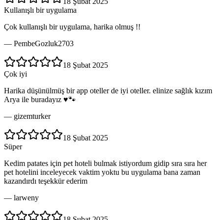
18 Şubat 2025
Kullanışlı bir uygulama
Çok kullanışlı bir uygulama, harika olmuş !!
—
PembeGozluk2703
18 Şubat 2025
Çok iyi
Harika düşünülmüş bir app oteller de iyi oteller. elinize sağlık kızım
Arya ile buradayız ♥️🐾
—
gizemturker
18 Şubat 2025
Süper
Kedim patates için pet hoteli bulmak istiyordum gidip sıra sıra her
pet hotelini inceleyecek vaktim yoktu bu uygulama bana zaman
kazandırdı teşekkür ederim
—
larweny
18 Şubat 2025