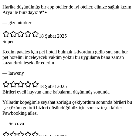
Harika düşünülmüş bir app oteller de iyi oteller. elinize sağlık kızım
Arya ile buradayız ♥️🐾
—
gizemturker
18 Şubat 2025
Süper
Kedim patates için pet hoteli bulmak istiyordum gidip sıra sıra her
pet hotelini inceleyecek vaktim yoktu bu uygulama bana zaman
kazandırdı teşekkür ederim
—
larweny
18 Şubat 2025
Birileri evcil hayvan anne babalarını düşünmüş sonunda
Yıllardır köpeğimle seyahat zorluğu çekiyordum sonunda birileri bu
işe çözüm getirdi bizleri düşündüğünüz için sonsuz teşekkürler
Pawbooking ailesi
—
Sercova