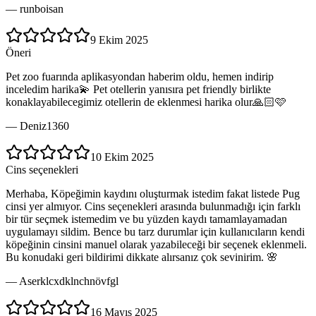
—
runboisan
9 Ekim 2025
Öneri
Pet zoo fuarında aplikasyondan haberim oldu, hemen indirip
inceledim harika💫 Pet otellerin yanısıra pet friendly birlikte
konaklayabilecegimiz otellerin de eklenmesi harika olur🙏🏻🩷
—
Deniz1360
10 Ekim 2025
Cins seçenekleri
Merhaba, Köpeğimin kaydını oluşturmak istedim fakat listede Pug
cinsi yer almıyor. Cins seçenekleri arasında bulunmadığı için farklı
bir tür seçmek istemedim ve bu yüzden kaydı tamamlayamadan
uygulamayı sildim. Bence bu tarz durumlar için kullanıcıların kendi
köpeğinin cinsini manuel olarak yazabileceği bir seçenek eklenmeli.
Bu konudaki geri bildirimi dikkate alırsanız çok sevinirim. 🌸
—
Aserklcxdklnchnövfgl
16 Mayıs 2025