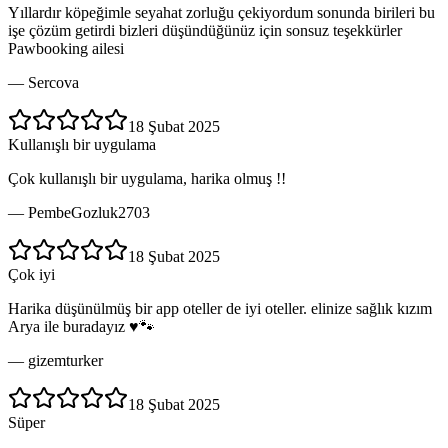
Yıllardır köpeğimle seyahat zorluğu çekiyordum sonunda birileri bu
işe çözüm getirdi bizleri düşündüğünüz için sonsuz teşekkürler
Pawbooking ailesi
—
Sercova
18 Şubat 2025
Kullanışlı bir uygulama
Çok kullanışlı bir uygulama, harika olmuş !!
—
PembeGozluk2703
18 Şubat 2025
Çok iyi
Harika düşünülmüş bir app oteller de iyi oteller. elinize sağlık kızım
Arya ile buradayız ♥️🐾
—
gizemturker
18 Şubat 2025
Süper