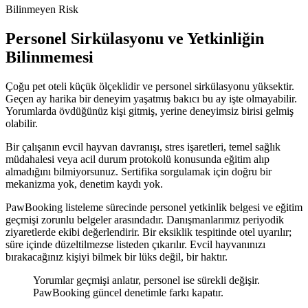
Bilinmeyen Risk
Personel Sirkülasyonu ve Yetkinliğin
Bilinmemesi
Çoğu pet oteli küçük ölçeklidir ve personel sirkülasyonu yüksektir.
Geçen ay harika bir deneyim yaşatmış bakıcı bu ay işte olmayabilir.
Yorumlarda övdüğünüz kişi gitmiş, yerine deneyimsiz birisi gelmiş
olabilir.
Bir çalışanın evcil hayvan davranışı, stres işaretleri, temel sağlık
müdahalesi veya acil durum protokolü konusunda eğitim alıp
almadığını bilmiyorsunuz. Sertifika sorgulamak için doğru bir
mekanizma yok, denetim kaydı yok.
PawBooking listeleme sürecinde personel yetkinlik belgesi ve eğitim
geçmişi zorunlu belgeler arasındadır. Danışmanlarımız periyodik
ziyaretlerde ekibi değerlendirir. Bir eksiklik tespitinde otel uyarılır;
süre içinde düzeltilmezse listeden çıkarılır. Evcil hayvanınızı
bırakacağınız kişiyi bilmek bir lüks değil, bir haktır.
Yorumlar geçmişi anlatır, personel ise sürekli değişir.
PawBooking güncel denetimle farkı kapatır.