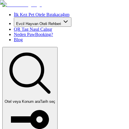
İlk Kez Pet Otele Bırakacağım
Evcil Hayvan Oteli Rehberi
QR Tag Nasıl Çalışır
Neden PawBooking?
Blog
Otel veya Konum ara
Tarih seç