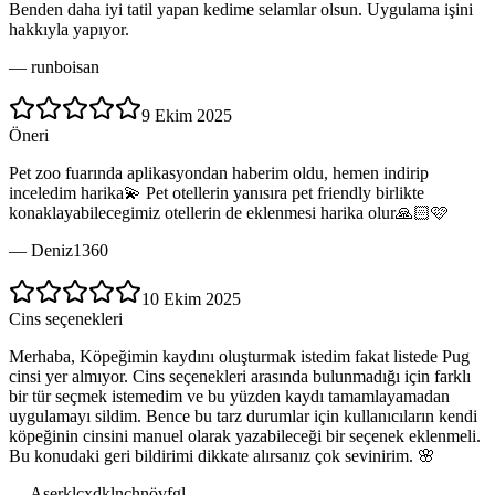
Benden daha iyi tatil yapan kedime selamlar olsun. Uygulama işini
hakkıyla yapıyor.
—
runboisan
9 Ekim 2025
Öneri
Pet zoo fuarında aplikasyondan haberim oldu, hemen indirip
inceledim harika💫 Pet otellerin yanısıra pet friendly birlikte
konaklayabilecegimiz otellerin de eklenmesi harika olur🙏🏻🩷
—
Deniz1360
10 Ekim 2025
Cins seçenekleri
Merhaba, Köpeğimin kaydını oluşturmak istedim fakat listede Pug
cinsi yer almıyor. Cins seçenekleri arasında bulunmadığı için farklı
bir tür seçmek istemedim ve bu yüzden kaydı tamamlayamadan
uygulamayı sildim. Bence bu tarz durumlar için kullanıcıların kendi
köpeğinin cinsini manuel olarak yazabileceği bir seçenek eklenmeli.
Bu konudaki geri bildirimi dikkate alırsanız çok sevinirim. 🌸
—
Aserklcxdklnchnövfgl