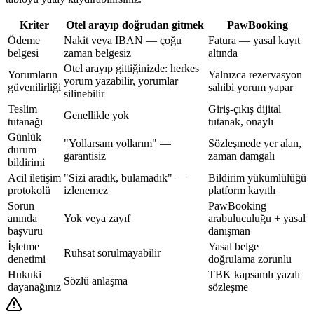
Kriter
Otel arayıp doğrudan gitmek
PawBooking
Ödeme
Nakit veya IBAN — çoğu
Fatura — yasal kayıt
belgesi
zaman belgesiz
altında
Otel arayıp gittiğinizde: herkes
Yorumların
Yalnızca rezervasyon
yorum yazabilir, yorumlar
güvenilirliği
sahibi yorum yapar
silinebilir
Teslim
Giriş-çıkış dijital
Genellikle yok
tutanağı
tutanak, onaylı
Günlük
"Yollarsam yollarım" —
Sözleşmede yer alan,
durum
garantisiz
zaman damgalı
bildirimi
Acil iletişim
"Sizi aradık, bulamadık" —
Bildirim yükümlülüğü
protokolü
izlenemez
platform kayıtlı
Sorun
PawBooking
anında
Yok veya zayıf
arabuluculuğu + yasal
başvuru
danışman
İşletme
Yasal belge
Ruhsat sorulmayabilir
denetimi
doğrulama zorunlu
Hukuki
TBK kapsamlı yazılı
Sözlü anlaşma
dayanağınız
sözleşme