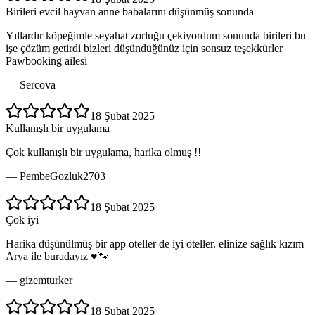
Birileri evcil hayvan anne babalarını düşünmüş sonunda
Yıllardır köpeğimle seyahat zorluğu çekiyordum sonunda birileri bu
işe çözüm getirdi bizleri düşündüğünüz için sonsuz teşekkürler
Pawbooking ailesi
—
Sercova
18 Şubat 2025
Kullanışlı bir uygulama
Çok kullanışlı bir uygulama, harika olmuş !!
—
PembeGozluk2703
18 Şubat 2025
Çok iyi
Harika düşünülmüş bir app oteller de iyi oteller. elinize sağlık kızım
Arya ile buradayız ♥️🐾
—
gizemturker
18 Şubat 2025