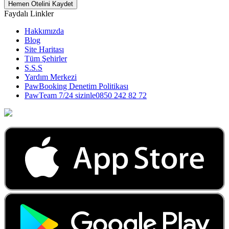
Hemen Otelini Kaydet
Faydalı Linkler
Hakkımızda
Blog
Site Haritası
Tüm Şehirler
S.S.S
Yardım Merkezi
PawBooking Denetim Politikası
PawTeam 7/24 sizinle
0850 242 82 72