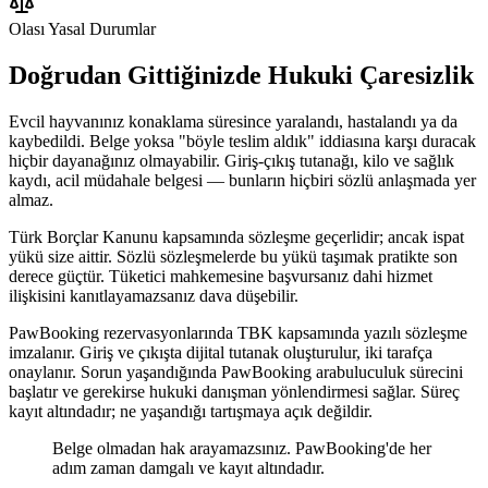
Olası Yasal Durumlar
Doğrudan Gittiğinizde Hukuki Çaresizlik
Evcil hayvanınız konaklama süresince yaralandı, hastalandı ya da
kaybedildi. Belge yoksa "böyle teslim aldık" iddiasına karşı duracak
hiçbir dayanağınız olmayabilir. Giriş-çıkış tutanağı, kilo ve sağlık
kaydı, acil müdahale belgesi — bunların hiçbiri sözlü anlaşmada yer
almaz.
Türk Borçlar Kanunu kapsamında sözleşme geçerlidir; ancak ispat
yükü size aittir. Sözlü sözleşmelerde bu yükü taşımak pratikte son
derece güçtür. Tüketici mahkemesine başvursanız dahi hizmet
ilişkisini kanıtlayamazsanız dava düşebilir.
PawBooking rezervasyonlarında TBK kapsamında yazılı sözleşme
imzalanır. Giriş ve çıkışta dijital tutanak oluşturulur, iki tarafça
onaylanır. Sorun yaşandığında PawBooking arabuluculuk sürecini
başlatır ve gerekirse hukuki danışman yönlendirmesi sağlar. Süreç
kayıt altındadır; ne yaşandığı tartışmaya açık değildir.
Belge olmadan hak arayamazsınız. PawBooking'de her
adım zaman damgalı ve kayıt altındadır.