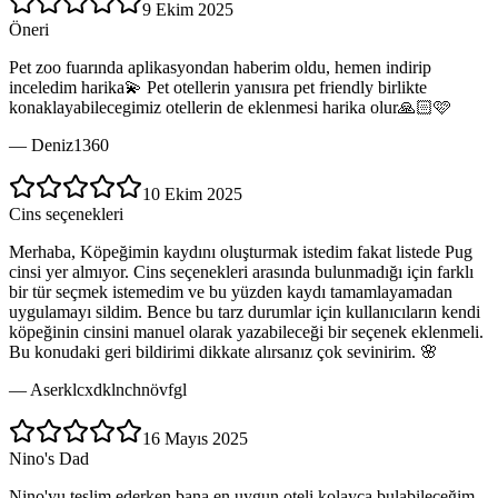
9 Ekim 2025
Öneri
Pet zoo fuarında aplikasyondan haberim oldu, hemen indirip
inceledim harika💫 Pet otellerin yanısıra pet friendly birlikte
konaklayabilecegimiz otellerin de eklenmesi harika olur🙏🏻🩷
—
Deniz1360
10 Ekim 2025
Cins seçenekleri
Merhaba, Köpeğimin kaydını oluşturmak istedim fakat listede Pug
cinsi yer almıyor. Cins seçenekleri arasında bulunmadığı için farklı
bir tür seçmek istemedim ve bu yüzden kaydı tamamlayamadan
uygulamayı sildim. Bence bu tarz durumlar için kullanıcıların kendi
köpeğinin cinsini manuel olarak yazabileceği bir seçenek eklenmeli.
Bu konudaki geri bildirimi dikkate alırsanız çok sevinirim. 🌸
—
Aserklcxdklnchnövfgl
16 Mayıs 2025
Nino's Dad
Nino'yu teslim ederken bana en uygun oteli kolayca bulabileceğim