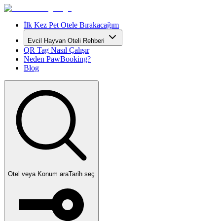
İlk Kez Pet Otele Bırakacağım
Evcil Hayvan Oteli Rehberi
QR Tag Nasıl Çalışır
Neden PawBooking?
Blog
Otel veya Konum ara
Tarih seç