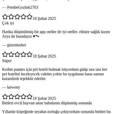
—
PembeGozluk2703
18 Şubat 2025
Çok iyi
Harika düşünülmüş bir app oteller de iyi oteller. elinize sağlık kızım
Arya ile buradayız ♥️🐾
—
gizemturker
18 Şubat 2025
Süper
Kedim patates için pet hoteli bulmak istiyordum gidip sıra sıra her
pet hotelini inceleyecek vaktim yoktu bu uygulama bana zaman
kazandırdı teşekkür ederim
—
larweny
18 Şubat 2025
Birileri evcil hayvan anne babalarını düşünmüş sonunda
Yıllardır köpeğimle seyahat zorluğu çekiyordum sonunda birileri bu