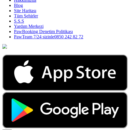
Hakkımızda
Blog
Site Haritası
Tüm Şehirler
S.S.S
Yardım Merkezi
PawBooking Denetim Politikası
PawTeam 7/24 sizinle
0850 242 82 72