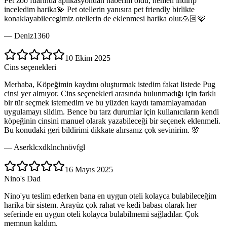
Pet zoo fuarında aplikasyondan haberim oldu, hemen indirip
inceledim harika💫 Pet otellerin yanısıra pet friendly birlikte
konaklayabilecegimiz otellerin de eklenmesi harika olur🙏🏻🩷
—
Deniz1360
10 Ekim 2025
Cins seçenekleri
Merhaba, Köpeğimin kaydını oluşturmak istedim fakat listede Pug
cinsi yer almıyor. Cins seçenekleri arasında bulunmadığı için farklı
bir tür seçmek istemedim ve bu yüzden kaydı tamamlayamadan
uygulamayı sildim. Bence bu tarz durumlar için kullanıcıların kendi
köpeğinin cinsini manuel olarak yazabileceği bir seçenek eklenmeli.
Bu konudaki geri bildirimi dikkate alırsanız çok sevinirim. 🌸
—
Aserklcxdklnchnövfgl
16 Mayıs 2025
Nino's Dad
Nino'yu teslim ederken bana en uygun oteli kolayca bulabileceğim
harika bir sistem. Arayüz çok rahat ve kedi babası olarak her
seferinde en uygun oteli kolayca bulabilmemi sağladılar. Çok
memnun kaldım.