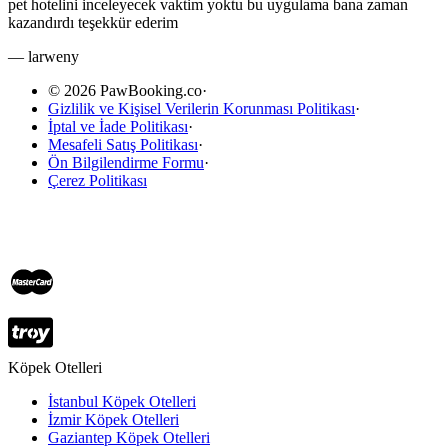
pet hotelini inceleyecek vaktim yoktu bu uygulama bana zaman
kazandırdı teşekkür ederim
—
larweny
© 2026 PawBooking.co
·
Gizlilik ve Kişisel Verilerin Korunması Politikası
·
İptal ve İade Politikası
·
Mesafeli Satış Politikası
·
Ön Bilgilendirme Formu
·
Çerez Politikası
Köpek Otelleri
İstanbul Köpek Otelleri
İzmir Köpek Otelleri
Gaziantep Köpek Otelleri