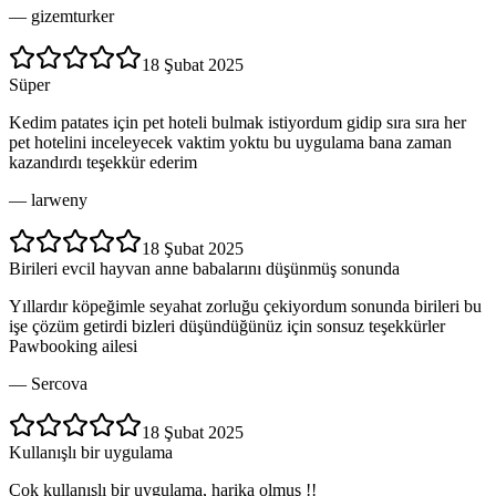
—
gizemturker
18 Şubat 2025
Süper
Kedim patates için pet hoteli bulmak istiyordum gidip sıra sıra her
pet hotelini inceleyecek vaktim yoktu bu uygulama bana zaman
kazandırdı teşekkür ederim
—
larweny
18 Şubat 2025
Birileri evcil hayvan anne babalarını düşünmüş sonunda
Yıllardır köpeğimle seyahat zorluğu çekiyordum sonunda birileri bu
işe çözüm getirdi bizleri düşündüğünüz için sonsuz teşekkürler
Pawbooking ailesi
—
Sercova
18 Şubat 2025
Kullanışlı bir uygulama
Çok kullanışlı bir uygulama, harika olmuş !!