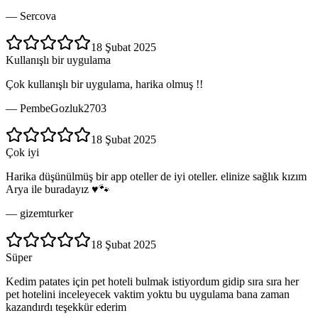
—
Sercova
18 Şubat 2025
Kullanışlı bir uygulama
Çok kullanışlı bir uygulama, harika olmuş !!
—
PembeGozluk2703
18 Şubat 2025
Çok iyi
Harika düşünülmüş bir app oteller de iyi oteller. elinize sağlık kızım
Arya ile buradayız ♥️🐾
—
gizemturker
18 Şubat 2025
Süper
Kedim patates için pet hoteli bulmak istiyordum gidip sıra sıra her
pet hotelini inceleyecek vaktim yoktu bu uygulama bana zaman
kazandırdı teşekkür ederim