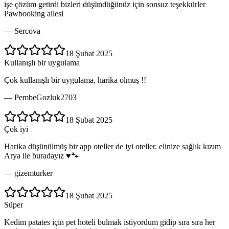
işe çözüm getirdi bizleri düşündüğünüz için sonsuz teşekkürler
Pawbooking ailesi
—
Sercova
18 Şubat 2025
Kullanışlı bir uygulama
Çok kullanışlı bir uygulama, harika olmuş !!
—
PembeGozluk2703
18 Şubat 2025
Çok iyi
Harika düşünülmüş bir app oteller de iyi oteller. elinize sağlık kızım
Arya ile buradayız ♥️🐾
—
gizemturker
18 Şubat 2025
Süper
Kedim patates için pet hoteli bulmak istiyordum gidip sıra sıra her