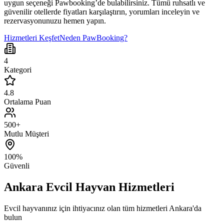
uygun seçeneği Pawbooking’de bulabilirsiniz. Tümü ruhsatlı ve
güvenilir otellerde fiyatları karşılaştırın, yorumları inceleyin ve
rezervasyonunuzu hemen yapın.
Hizmetleri Keşfet
Neden PawBooking?
4
Kategori
4.8
Ortalama Puan
500+
Mutlu Müşteri
100%
Güvenli
Ankara
Evcil Hayvan Hizmetleri
Evcil hayvanınız için ihtiyacınız olan tüm hizmetleri
Ankara
'da
bulun