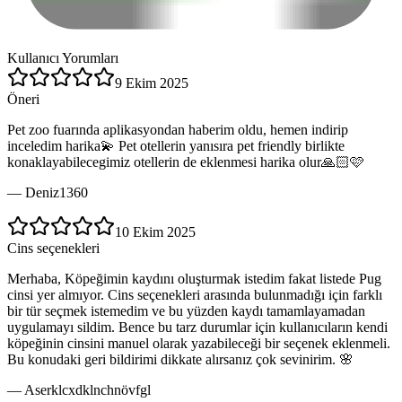
Kullanıcı Yorumları
9 Ekim 2025
Öneri
Pet zoo fuarında aplikasyondan haberim oldu, hemen indirip
inceledim harika💫 Pet otellerin yanısıra pet friendly birlikte
konaklayabilecegimiz otellerin de eklenmesi harika olur🙏🏻🩷
—
Deniz1360
10 Ekim 2025
Cins seçenekleri
Merhaba, Köpeğimin kaydını oluşturmak istedim fakat listede Pug
cinsi yer almıyor. Cins seçenekleri arasında bulunmadığı için farklı
bir tür seçmek istemedim ve bu yüzden kaydı tamamlayamadan
uygulamayı sildim. Bence bu tarz durumlar için kullanıcıların kendi
köpeğinin cinsini manuel olarak yazabileceği bir seçenek eklenmeli.
Bu konudaki geri bildirimi dikkate alırsanız çok sevinirim. 🌸
—
Aserklcxdklnchnövfgl