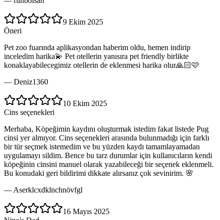
—
runboisan
9 Ekim 2025
Öneri
Pet zoo fuarında aplikasyondan haberim oldu, hemen indirip
inceledim harika💫 Pet otellerin yanısıra pet friendly birlikte
konaklayabilecegimiz otellerin de eklenmesi harika olur🙏🏻🩷
—
Deniz1360
10 Ekim 2025
Cins seçenekleri
Merhaba, Köpeğimin kaydını oluşturmak istedim fakat listede Pug
cinsi yer almıyor. Cins seçenekleri arasında bulunmadığı için farklı
bir tür seçmek istemedim ve bu yüzden kaydı tamamlayamadan
uygulamayı sildim. Bence bu tarz durumlar için kullanıcıların kendi
köpeğinin cinsini manuel olarak yazabileceği bir seçenek eklenmeli.
Bu konudaki geri bildirimi dikkate alırsanız çok sevinirim. 🌸
—
Aserklcxdklnchnövfgl
16 Mayıs 2025