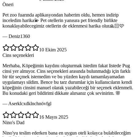
Öneri
Pet zoo fuarında aplikasyondan haberim oldu, hemen indirip
inceledim harika💫 Pet otellerin yanısıra pet friendly birlikte
konaklayabilecegimiz otellerin de eklenmesi harika olur🙏🏻🩷
—
Deniz1360
10 Ekim 2025
Cins seçenekleri
Merhaba, Köpeğimin kaydını oluşturmak istedim fakat listede Pug
cinsi yer almıyor. Cins seçenekleri arasında bulunmadığı için farklı
bir tür seçmek istemedim ve bu yüzden kaydı tamamlayamadan
uygulamayı sildim. Bence bu tarz durumlar için kullanıcıların kendi
köpeğinin cinsini manuel olarak yazabileceği bir seçenek eklenmeli.
Bu konudaki geri bildirimi dikkate alırsanız çok sevinirim. 🌸
—
Aserklcxdklnchnövfgl
16 Mayıs 2025
Nino's Dad
Nino'yu teslim ederken bana en uygun oteli kolayca bulabileceğim