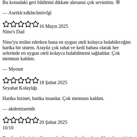
Bu konudaki geri bildirimi dikkate alırsanız çok sevinirim. 🌸
—
Aserklcxdklnchnövfgl
16 Mayıs 2025
Nino's Dad
Nino'yu teslim ederken bana en uygun oteli kolayca bulabileceğim
harika bir sistem. Arayüz çok rahat ve kedi babası olarak her
seferinde en uygun oteli kolayca bulabilmemi sağladılar. Çok
memnun kaldım.
—
Myesnt
18 Şubat 2025
Seyahat Kolaylığı
Harika hizmet, harika insanlar. Çok memnun kaldım.
—
akdenizsemih
20 Şubat 2025
10/10