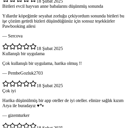
18 Şubat 2025
Birileri evcil hayvan anne babalarını düşünmüş sonunda
Yıllardır köpeğimle seyahat zorluğu çekiyordum sonunda birileri bu
işe çözüm getirdi bizleri düşündüğünüz için sonsuz teşekkürler
Pawbooking ailesi
—
Sercova
18 Şubat 2025
Kullanışlı bir uygulama
Çok kullanışlı bir uygulama, harika olmuş !!
—
PembeGozluk2703
18 Şubat 2025
Çok iyi
Harika düşünülmüş bir app oteller de iyi oteller. elinize sağlık kızım
Arya ile buradayız ♥️🐾
—
gizemturker
18 Şubat 2025