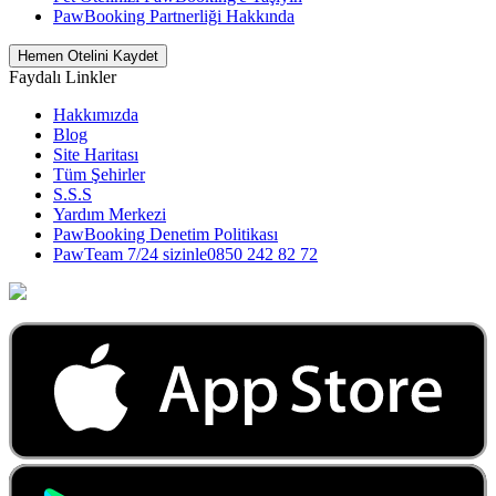
PawBooking Partnerliği Hakkında
Hemen Otelini Kaydet
Faydalı Linkler
Hakkımızda
Blog
Site Haritası
Tüm Şehirler
S.S.S
Yardım Merkezi
PawBooking Denetim Politikası
PawTeam 7/24 sizinle
0850 242 82 72