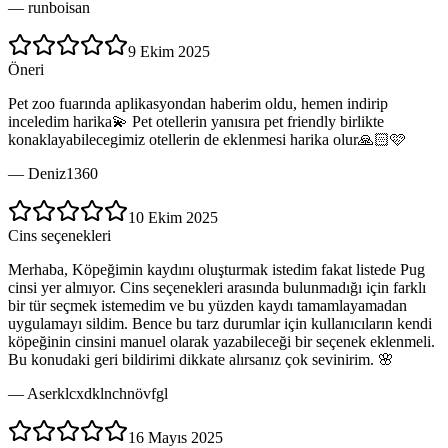
—
runboisan
9 Ekim 2025
Öneri
Pet zoo fuarında aplikasyondan haberim oldu, hemen indirip
inceledim harika💫 Pet otellerin yanısıra pet friendly birlikte
konaklayabilecegimiz otellerin de eklenmesi harika olur🙏🏻🩷
—
Deniz1360
10 Ekim 2025
Cins seçenekleri
Merhaba, Köpeğimin kaydını oluşturmak istedim fakat listede Pug
cinsi yer almıyor. Cins seçenekleri arasında bulunmadığı için farklı
bir tür seçmek istemedim ve bu yüzden kaydı tamamlayamadan
uygulamayı sildim. Bence bu tarz durumlar için kullanıcıların kendi
köpeğinin cinsini manuel olarak yazabileceği bir seçenek eklenmeli.
Bu konudaki geri bildirimi dikkate alırsanız çok sevinirim. 🌸
—
Aserklcxdklnchnövfgl
16 Mayıs 2025