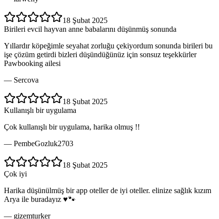
18 Şubat 2025
Birileri evcil hayvan anne babalarını düşünmüş sonunda
Yıllardır köpeğimle seyahat zorluğu çekiyordum sonunda birileri bu
işe çözüm getirdi bizleri düşündüğünüz için sonsuz teşekkürler
Pawbooking ailesi
—
Sercova
18 Şubat 2025
Kullanışlı bir uygulama
Çok kullanışlı bir uygulama, harika olmuş !!
—
PembeGozluk2703
18 Şubat 2025
Çok iyi
Harika düşünülmüş bir app oteller de iyi oteller. elinize sağlık kızım
Arya ile buradayız ♥️🐾
—
gizemturker