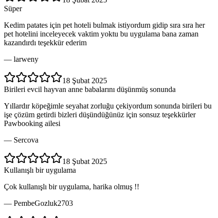
Süper
Kedim patates için pet hoteli bulmak istiyordum gidip sıra sıra her
pet hotelini inceleyecek vaktim yoktu bu uygulama bana zaman
kazandırdı teşekkür ederim
—
larweny
18 Şubat 2025
Birileri evcil hayvan anne babalarını düşünmüş sonunda
Yıllardır köpeğimle seyahat zorluğu çekiyordum sonunda birileri bu
işe çözüm getirdi bizleri düşündüğünüz için sonsuz teşekkürler
Pawbooking ailesi
—
Sercova
18 Şubat 2025
Kullanışlı bir uygulama
Çok kullanışlı bir uygulama, harika olmuş !!
—
PembeGozluk2703