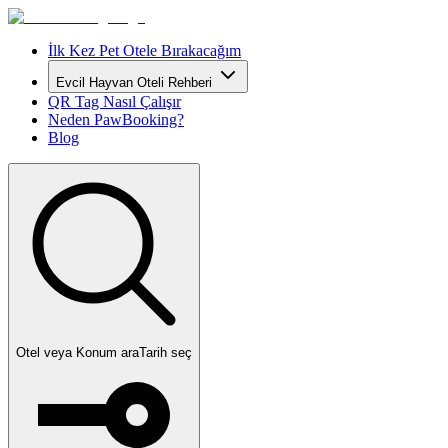
İlk Kez Pet Otele Bırakacağım
Evcil Hayvan Oteli Rehberi
QR Tag Nasıl Çalışır
Neden PawBooking?
Blog
Otel veya Konum ara
Tarih seç