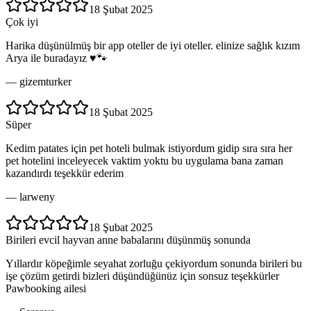
18 Şubat 2025
Çok iyi
Harika düşünülmüş bir app oteller de iyi oteller. elinize sağlık kızım
Arya ile buradayız ♥️🐾
—
gizemturker
18 Şubat 2025
Süper
Kedim patates için pet hoteli bulmak istiyordum gidip sıra sıra her
pet hotelini inceleyecek vaktim yoktu bu uygulama bana zaman
kazandırdı teşekkür ederim
—
larweny
18 Şubat 2025
Birileri evcil hayvan anne babalarını düşünmüş sonunda
Yıllardır köpeğimle seyahat zorluğu çekiyordum sonunda birileri bu
işe çözüm getirdi bizleri düşündüğünüz için sonsuz teşekkürler
Pawbooking ailesi