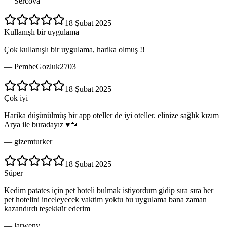
—
Sercova
18 Şubat 2025
Kullanışlı bir uygulama
Çok kullanışlı bir uygulama, harika olmuş !!
—
PembeGozluk2703
18 Şubat 2025
Çok iyi
Harika düşünülmüş bir app oteller de iyi oteller. elinize sağlık kızım
Arya ile buradayız ♥️🐾
—
gizemturker
18 Şubat 2025
Süper
Kedim patates için pet hoteli bulmak istiyordum gidip sıra sıra her
pet hotelini inceleyecek vaktim yoktu bu uygulama bana zaman
kazandırdı teşekkür ederim
—
larweny