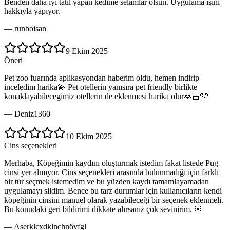
Benden daha iyi tatil yapan kedime selamlar olsun. Uygulama işini
hakkıyla yapıyor.
—
runboisan
9 Ekim 2025
Öneri
Pet zoo fuarında aplikasyondan haberim oldu, hemen indirip
inceledim harika💫 Pet otellerin yanısıra pet friendly birlikte
konaklayabilecegimiz otellerin de eklenmesi harika olur🙏🏻🩷
—
Deniz1360
10 Ekim 2025
Cins seçenekleri
Merhaba, Köpeğimin kaydını oluşturmak istedim fakat listede Pug
cinsi yer almıyor. Cins seçenekleri arasında bulunmadığı için farklı
bir tür seçmek istemedim ve bu yüzden kaydı tamamlayamadan
uygulamayı sildim. Bence bu tarz durumlar için kullanıcıların kendi
köpeğinin cinsini manuel olarak yazabileceği bir seçenek eklenmeli.
Bu konudaki geri bildirimi dikkate alırsanız çok sevinirim. 🌸
—
Aserklcxdklnchnövfgl