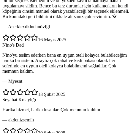
bir tür seçmek istemedim ve bu yüzden kaydı tamamlayamadan
uygulamayı sildim. Bence bu tarz durumlar için kullanıcıların kendi
köpeğinin cinsini manuel olarak yazabileceği bir seçenek eklenmeli.
Bu konudaki geri bildirimi dikkate alırsanız çok sevinirim. 🌸
—
Aserklcxdklnchnövfgl
16 Mayıs 2025
Nino's Dad
Nino'yu teslim ederken bana en uygun oteli kolayca bulabileceğim
harika bir sistem. Arayüz çok rahat ve kedi babası olarak her
seferinde en uygun oteli kolayca bulabilmemi sağladılar. Çok
memnun kaldım.
—
Myesnt
18 Şubat 2025
Seyahat Kolaylığı
Harika hizmet, harika insanlar. Çok memnun kaldım.
—
akdenizsemih
20 Şubat 2025