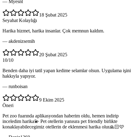
—
Myesnt
18 Şubat 2025
Seyahat Kolaylığı
Harika hizmet, harika insanlar. Çok memnun kaldım.
—
akdenizsemih
20 Şubat 2025
10/10
Benden daha iyi tatil yapan kedime selamlar olsun. Uygulama işini
hakkıyla yapıyor.
—
runboisan
9 Ekim 2025
Öneri
Pet zoo fuarında aplikasyondan haberim oldu, hemen indirip
inceledim harika💫 Pet otellerin yanısıra pet friendly birlikte
konaklayabilecegimiz otellerin de eklenmesi harika olur🙏🏻🩷