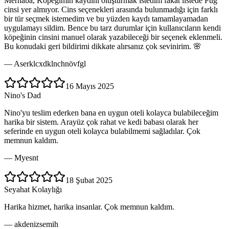
Merhaba, Köpeğimin kaydını oluşturmak istedim fakat listede Pug
cinsi yer almıyor. Cins seçenekleri arasında bulunmadığı için farklı
bir tür seçmek istemedim ve bu yüzden kaydı tamamlayamadan
uygulamayı sildim. Bence bu tarz durumlar için kullanıcıların kendi
köpeğinin cinsini manuel olarak yazabileceği bir seçenek eklenmeli.
Bu konudaki geri bildirimi dikkate alırsanız çok sevinirim. 🌸
—
Aserklcxdklnchnövfgl
16 Mayıs 2025
Nino's Dad
Nino'yu teslim ederken bana en uygun oteli kolayca bulabileceğim
harika bir sistem. Arayüz çok rahat ve kedi babası olarak her
seferinde en uygun oteli kolayca bulabilmemi sağladılar. Çok
memnun kaldım.
—
Myesnt
18 Şubat 2025
Seyahat Kolaylığı
Harika hizmet, harika insanlar. Çok memnun kaldım.
—
akdenizsemih