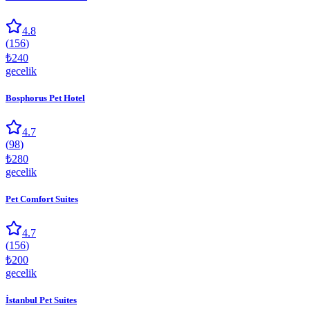
4.8
(
156
)
₺
240
gecelik
Bosphorus Pet Hotel
4.7
(
98
)
₺
280
gecelik
Pet Comfort Suites
4.7
(
156
)
₺
200
gecelik
İstanbul Pet Suites