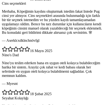
Cins seçenekleri
Merhaba, Köpeğimin kaydını oluşturmak istedim fakat listede Pug
cinsi yer almıyor. Cins seçenekleri arasında bulunmadığı için farklı
bir tür seçmek istemedim ve bu yüzden kaydı tamamlayamadan
uygulamayı sildim. Bence bu tarz durumlar için kullanıcıların kendi
köpeğinin cinsini manuel olarak yazabileceği bir seçenek eklenmeli.
Bu konudaki geri bildirimi dikkate alırsanız çok sevinirim. 🌸
—
Aserklcxdklnchnövfgl
16 Mayıs 2025
Nino's Dad
Nino'yu teslim ederken bana en uygun oteli kolayca bulabileceğim
harika bir sistem. Arayüz çok rahat ve kedi babası olarak her
seferinde en uygun oteli kolayca bulabilmemi sağladılar. Çok
memnun kaldım.
—
Myesnt
18 Şubat 2025
Seyahat Kolaylığı