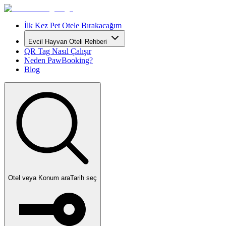
İlk Kez Pet Otele Bırakacağım
Evcil Hayvan Oteli Rehberi
QR Tag Nasıl Çalışır
Neden PawBooking?
Blog
Otel veya Konum ara
Tarih seç