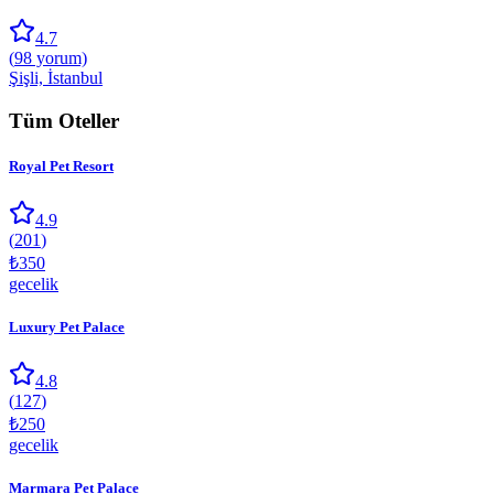
4.7
(
98
yorum)
Şişli, İstanbul
Tüm Oteller
Royal Pet Resort
4.9
(
201
)
₺
350
gecelik
Luxury Pet Palace
4.8
(
127
)
₺
250
gecelik
Marmara Pet Palace