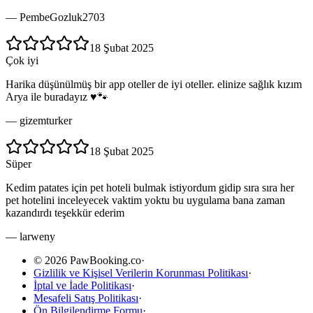
—
PembeGozluk2703
18 Şubat 2025
Çok iyi
Harika düşünülmüş bir app oteller de iyi oteller. elinize sağlık kızım
Arya ile buradayız ♥️🐾
—
gizemturker
18 Şubat 2025
Süper
Kedim patates için pet hoteli bulmak istiyordum gidip sıra sıra her
pet hotelini inceleyecek vaktim yoktu bu uygulama bana zaman
kazandırdı teşekkür ederim
—
larweny
© 2026 PawBooking.co
·
Gizlilik ve Kişisel Verilerin Korunması Politikası
·
İptal ve İade Politikası
·
Mesafeli Satış Politikası
·
Ön Bilgilendirme Formu
·