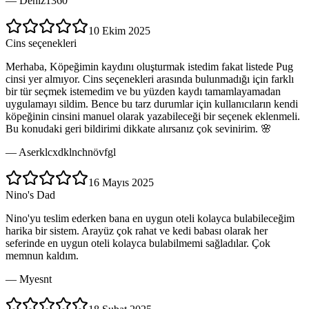
—
Deniz1360
10 Ekim 2025
Cins seçenekleri
Merhaba, Köpeğimin kaydını oluşturmak istedim fakat listede Pug
cinsi yer almıyor. Cins seçenekleri arasında bulunmadığı için farklı
bir tür seçmek istemedim ve bu yüzden kaydı tamamlayamadan
uygulamayı sildim. Bence bu tarz durumlar için kullanıcıların kendi
köpeğinin cinsini manuel olarak yazabileceği bir seçenek eklenmeli.
Bu konudaki geri bildirimi dikkate alırsanız çok sevinirim. 🌸
—
Aserklcxdklnchnövfgl
16 Mayıs 2025
Nino's Dad
Nino'yu teslim ederken bana en uygun oteli kolayca bulabileceğim
harika bir sistem. Arayüz çok rahat ve kedi babası olarak her
seferinde en uygun oteli kolayca bulabilmemi sağladılar. Çok
memnun kaldım.
—
Myesnt