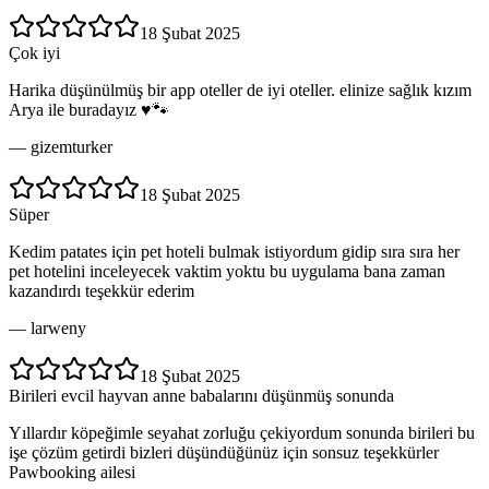
18 Şubat 2025
Çok iyi
Harika düşünülmüş bir app oteller de iyi oteller. elinize sağlık kızım
Arya ile buradayız ♥️🐾
—
gizemturker
18 Şubat 2025
Süper
Kedim patates için pet hoteli bulmak istiyordum gidip sıra sıra her
pet hotelini inceleyecek vaktim yoktu bu uygulama bana zaman
kazandırdı teşekkür ederim
—
larweny
18 Şubat 2025
Birileri evcil hayvan anne babalarını düşünmüş sonunda
Yıllardır köpeğimle seyahat zorluğu çekiyordum sonunda birileri bu
işe çözüm getirdi bizleri düşündüğünüz için sonsuz teşekkürler
Pawbooking ailesi