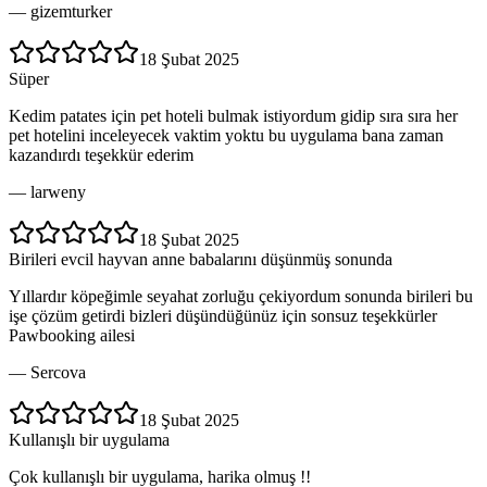
—
gizemturker
18 Şubat 2025
Süper
Kedim patates için pet hoteli bulmak istiyordum gidip sıra sıra her
pet hotelini inceleyecek vaktim yoktu bu uygulama bana zaman
kazandırdı teşekkür ederim
—
larweny
18 Şubat 2025
Birileri evcil hayvan anne babalarını düşünmüş sonunda
Yıllardır köpeğimle seyahat zorluğu çekiyordum sonunda birileri bu
işe çözüm getirdi bizleri düşündüğünüz için sonsuz teşekkürler
Pawbooking ailesi
—
Sercova
18 Şubat 2025
Kullanışlı bir uygulama
Çok kullanışlı bir uygulama, harika olmuş !!