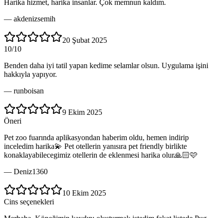
Harika hizmet, harika insanlar. Çok memnun kaldım.
—
akdenizsemih
20 Şubat 2025
10/10
Benden daha iyi tatil yapan kedime selamlar olsun. Uygulama işini
hakkıyla yapıyor.
—
runboisan
9 Ekim 2025
Öneri
Pet zoo fuarında aplikasyondan haberim oldu, hemen indirip
inceledim harika💫 Pet otellerin yanısıra pet friendly birlikte
konaklayabilecegimiz otellerin de eklenmesi harika olur🙏🏻🩷
—
Deniz1360
10 Ekim 2025
Cins seçenekleri