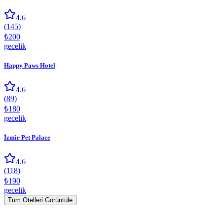
4.6
(
145
)
₺
200
gecelik
Happy Paws Hotel
4.6
(
89
)
₺
180
gecelik
İzmir Pet Palace
4.6
(
118
)
₺
190
gecelik
Tüm Otelleri Görüntüle