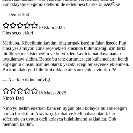
konaklayabilecegimiz otellerin de eklenmesi harika olur🙏🏻🩷
—
Deniz1360
10 Ekim 2025
Cins seçenekleri
Merhaba, Köpeğimin kaydını oluşturmak istedim fakat listede Pug
cinsi yer almıyor. Cins seçenekleri arasında bulunmadığı için farklı
bir tür seçmek istemedim ve bu yüzden kaydı tamamlayamadan
uygulamayı sildim. Bence bu tarz durumlar için kullanıcıların kendi
köpeğinin cinsini manuel olarak yazabileceği bir seçenek eklenmeli.
Bu konudaki geri bildirimi dikkate alırsanız çok sevinirim. 🌸
—
Aserklcxdklnchnövfgl
16 Mayıs 2025
Nino's Dad
Nino'yu teslim ederken bana en uygun oteli kolayca bulabileceğim
harika bir sistem. Arayüz çok rahat ve kedi babası olarak her
seferinde en uygun oteli kolayca bulabilmemi sağladılar. Çok
memnun kaldım.