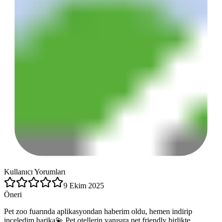
Kullanıcı Yorumları
9 Ekim 2025
Öneri
Pet zoo fuarında aplikasyondan haberim oldu, hemen indirip
inceledim harika💫 Pet otellerin yanısıra pet friendly birlikte