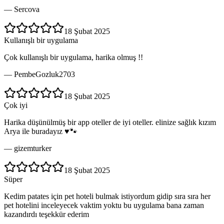
—
Sercova
18 Şubat 2025
Kullanışlı bir uygulama
Çok kullanışlı bir uygulama, harika olmuş !!
—
PembeGozluk2703
18 Şubat 2025
Çok iyi
Harika düşünülmüş bir app oteller de iyi oteller. elinize sağlık kızım
Arya ile buradayız ♥️🐾
—
gizemturker
18 Şubat 2025
Süper
Kedim patates için pet hoteli bulmak istiyordum gidip sıra sıra her
pet hotelini inceleyecek vaktim yoktu bu uygulama bana zaman
kazandırdı teşekkür ederim