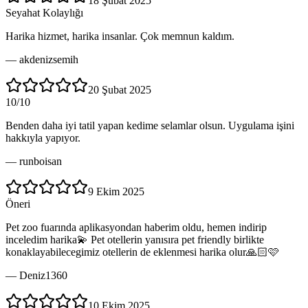
18 Şubat 2025
Seyahat Kolaylığı
Harika hizmet, harika insanlar. Çok memnun kaldım.
—
akdenizsemih
20 Şubat 2025
10/10
Benden daha iyi tatil yapan kedime selamlar olsun. Uygulama işini
hakkıyla yapıyor.
—
runboisan
9 Ekim 2025
Öneri
Pet zoo fuarında aplikasyondan haberim oldu, hemen indirip
inceledim harika💫 Pet otellerin yanısıra pet friendly birlikte
konaklayabilecegimiz otellerin de eklenmesi harika olur🙏🏻🩷
—
Deniz1360
10 Ekim 2025