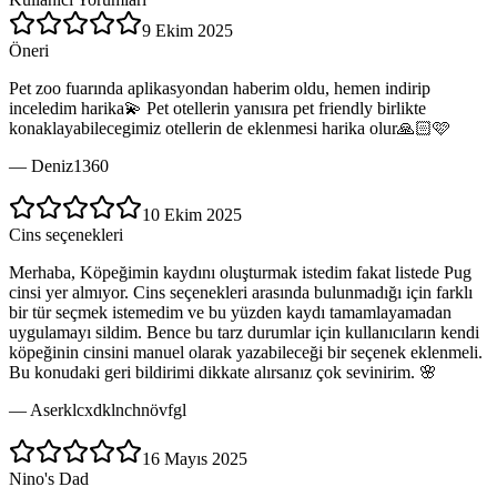
9 Ekim 2025
Öneri
Pet zoo fuarında aplikasyondan haberim oldu, hemen indirip
inceledim harika💫 Pet otellerin yanısıra pet friendly birlikte
konaklayabilecegimiz otellerin de eklenmesi harika olur🙏🏻🩷
—
Deniz1360
10 Ekim 2025
Cins seçenekleri
Merhaba, Köpeğimin kaydını oluşturmak istedim fakat listede Pug
cinsi yer almıyor. Cins seçenekleri arasında bulunmadığı için farklı
bir tür seçmek istemedim ve bu yüzden kaydı tamamlayamadan
uygulamayı sildim. Bence bu tarz durumlar için kullanıcıların kendi
köpeğinin cinsini manuel olarak yazabileceği bir seçenek eklenmeli.
Bu konudaki geri bildirimi dikkate alırsanız çok sevinirim. 🌸
—
Aserklcxdklnchnövfgl
16 Mayıs 2025
Nino's Dad