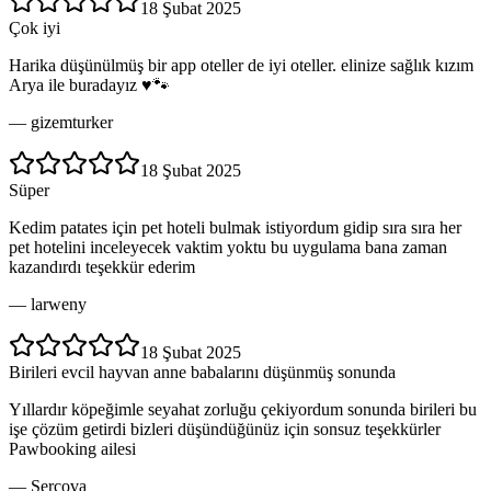
18 Şubat 2025
Çok iyi
Harika düşünülmüş bir app oteller de iyi oteller. elinize sağlık kızım
Arya ile buradayız ♥️🐾
—
gizemturker
18 Şubat 2025
Süper
Kedim patates için pet hoteli bulmak istiyordum gidip sıra sıra her
pet hotelini inceleyecek vaktim yoktu bu uygulama bana zaman
kazandırdı teşekkür ederim
—
larweny
18 Şubat 2025
Birileri evcil hayvan anne babalarını düşünmüş sonunda
Yıllardır köpeğimle seyahat zorluğu çekiyordum sonunda birileri bu
işe çözüm getirdi bizleri düşündüğünüz için sonsuz teşekkürler
Pawbooking ailesi
—
Sercova