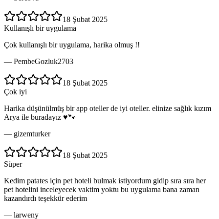
18 Şubat 2025
Kullanışlı bir uygulama
Çok kullanışlı bir uygulama, harika olmuş !!
—
PembeGozluk2703
18 Şubat 2025
Çok iyi
Harika düşünülmüş bir app oteller de iyi oteller. elinize sağlık kızım
Arya ile buradayız ♥️🐾
—
gizemturker
18 Şubat 2025
Süper
Kedim patates için pet hoteli bulmak istiyordum gidip sıra sıra her
pet hotelini inceleyecek vaktim yoktu bu uygulama bana zaman
kazandırdı teşekkür ederim
—
larweny