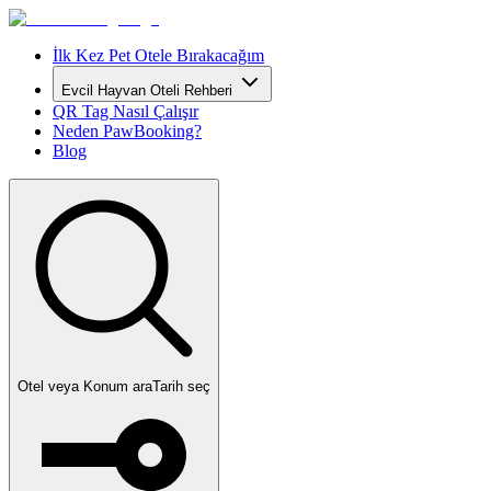
İlk Kez Pet Otele Bırakacağım
Evcil Hayvan Oteli Rehberi
QR Tag Nasıl Çalışır
Neden PawBooking?
Blog
Otel veya Konum ara
Tarih seç