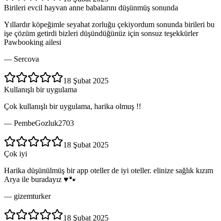
Birileri evcil hayvan anne babalarını düşünmüş sonunda
Yıllardır köpeğimle seyahat zorluğu çekiyordum sonunda birileri bu
işe çözüm getirdi bizleri düşündüğünüz için sonsuz teşekkürler
Pawbooking ailesi
—
Sercova
18 Şubat 2025
Kullanışlı bir uygulama
Çok kullanışlı bir uygulama, harika olmuş !!
—
PembeGozluk2703
18 Şubat 2025
Çok iyi
Harika düşünülmüş bir app oteller de iyi oteller. elinize sağlık kızım
Arya ile buradayız ♥️🐾
—
gizemturker
18 Şubat 2025