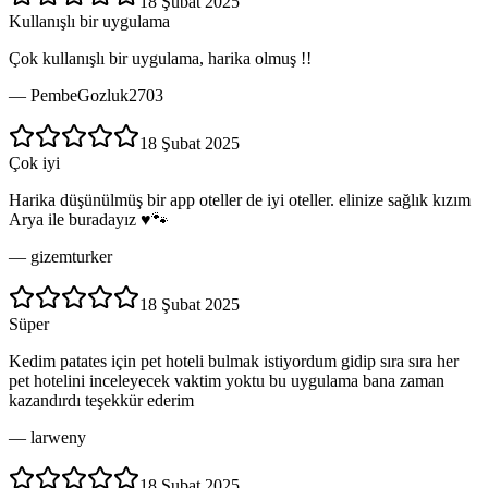
18 Şubat 2025
Kullanışlı bir uygulama
Çok kullanışlı bir uygulama, harika olmuş !!
—
PembeGozluk2703
18 Şubat 2025
Çok iyi
Harika düşünülmüş bir app oteller de iyi oteller. elinize sağlık kızım
Arya ile buradayız ♥️🐾
—
gizemturker
18 Şubat 2025
Süper
Kedim patates için pet hoteli bulmak istiyordum gidip sıra sıra her
pet hotelini inceleyecek vaktim yoktu bu uygulama bana zaman
kazandırdı teşekkür ederim
—
larweny
18 Şubat 2025