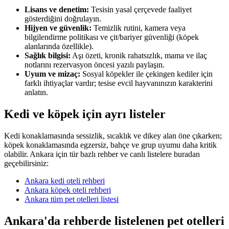
Lisans ve denetim:
Tesisin yasal çerçevede faaliyet
gösterdiğini doğrulayın.
Hijyen ve güvenlik:
Temizlik rutini, kamera veya
bilgilendirme politikası ve çit/bariyer güvenliği (köpek
alanlarında özellikle).
Sağlık bilgisi:
Aşı özeti, kronik rahatsızlık, mama ve ilaç
notlarını rezervasyon öncesi yazılı paylaşın.
Uyum ve mizaç:
Sosyal köpekler ile çekingen kediler için
farklı ihtiyaçlar vardır; tesise evcil hayvanınızın karakterini
anlatın.
Kedi ve köpek için ayrı listeler
Kedi konaklamasında sessizlik, sıcaklık ve dikey alan öne çıkarken;
köpek konaklamasında egzersiz, bahçe ve grup uyumu daha kritik
olabilir.
Ankara
için tür bazlı rehber ve canlı listelere buradan
geçebilirsiniz:
Ankara
kedi oteli rehberi
Ankara
köpek oteli rehberi
Ankara
tüm pet otelleri listesi
Ankara
'da rehberde listelenen
pet otelleri