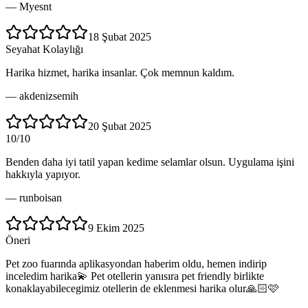
—
Myesnt
18 Şubat 2025
Seyahat Kolaylığı
Harika hizmet, harika insanlar. Çok memnun kaldım.
—
akdenizsemih
20 Şubat 2025
10/10
Benden daha iyi tatil yapan kedime selamlar olsun. Uygulama işini
hakkıyla yapıyor.
—
runboisan
9 Ekim 2025
Öneri
Pet zoo fuarında aplikasyondan haberim oldu, hemen indirip
inceledim harika💫 Pet otellerin yanısıra pet friendly birlikte
konaklayabilecegimiz otellerin de eklenmesi harika olur🙏🏻🩷