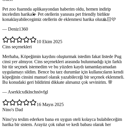
Pet zoo fuarında aplikasyondan haberim oldu, hemen indirip
inceledim harika💫 Pet otellerin yanısıra pet friendly birlikte
konaklayabilecegimiz otellerin de eklenmesi harika olur🙏🏻🩷
—
Deniz1360
10 Ekim 2025
Cins seçenekleri
Merhaba, Köpeğimin kaydını oluşturmak istedim fakat listede Pug
cinsi yer almıyor. Cins seçenekleri arasında bulunmadığı için farklı
bir tür seçmek istemedim ve bu yüzden kaydı tamamlayamadan
uygulamayı sildim. Bence bu tarz durumlar için kullanıcıların kendi
köpeğinin cinsini manuel olarak yazabileceği bir seçenek eklenmeli.
Bu konudaki geri bildirimi dikkate alırsanız çok sevinirim. 🌸
—
Aserklcxdklnchnövfgl
16 Mayıs 2025
Nino's Dad
Nino'yu teslim ederken bana en uygun oteli kolayca bulabileceğim
harika bir sistem. Arayüz çok rahat ve kedi babası olarak her