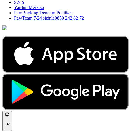
S.S.S
Yardım Merkezi
PawBooking Denetim Politikası
PawTeam 7/24 sizinle
0850 242 82 72
TR