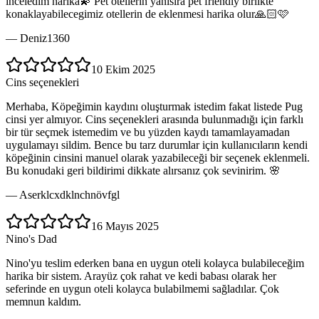
inceledim harika💫 Pet otellerin yanısıra pet friendly birlikte
konaklayabilecegimiz otellerin de eklenmesi harika olur🙏🏻🩷
—
Deniz1360
10 Ekim 2025
Cins seçenekleri
Merhaba, Köpeğimin kaydını oluşturmak istedim fakat listede Pug
cinsi yer almıyor. Cins seçenekleri arasında bulunmadığı için farklı
bir tür seçmek istemedim ve bu yüzden kaydı tamamlayamadan
uygulamayı sildim. Bence bu tarz durumlar için kullanıcıların kendi
köpeğinin cinsini manuel olarak yazabileceği bir seçenek eklenmeli.
Bu konudaki geri bildirimi dikkate alırsanız çok sevinirim. 🌸
—
Aserklcxdklnchnövfgl
16 Mayıs 2025
Nino's Dad
Nino'yu teslim ederken bana en uygun oteli kolayca bulabileceğim
harika bir sistem. Arayüz çok rahat ve kedi babası olarak her
seferinde en uygun oteli kolayca bulabilmemi sağladılar. Çok
memnun kaldım.