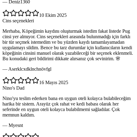
—
Deniz1360
10 Ekim 2025
Cins seçenekleri
Merhaba, Köpeğimin kaydını oluşturmak istedim fakat listede Pug
cinsi yer almıyor. Cins seçenekleri arasında bulunmadığı için farklı
bir tür seçmek istemedim ve bu yüzden kaydı tamamlayamadan
uygulamayı sildim. Bence bu tarz durumlar için kullanıcıların kendi
köpeğinin cinsini manuel olarak yazabileceği bir seçenek eklenmeli.
Bu konudaki geri bildirimi dikkate alırsanız çok sevinirim. 🌸
—
Aserklcxdklnchnövfgl
16 Mayıs 2025
Nino's Dad
Nino'yu teslim ederken bana en uygun oteli kolayca bulabileceğim
harika bir sistem. Arayüz çok rahat ve kedi babası olarak her
seferinde en uygun oteli kolayca bulabilmemi sağladılar. Çok
memnun kaldım.
—
Myesnt