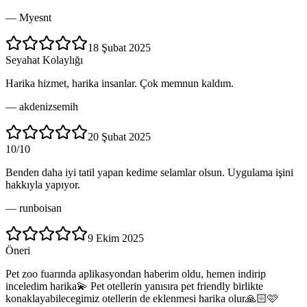
—
Myesnt
18 Şubat 2025
Seyahat Kolaylığı
Harika hizmet, harika insanlar. Çok memnun kaldım.
—
akdenizsemih
20 Şubat 2025
10/10
Benden daha iyi tatil yapan kedime selamlar olsun. Uygulama işini
hakkıyla yapıyor.
—
runboisan
9 Ekim 2025
Öneri
Pet zoo fuarında aplikasyondan haberim oldu, hemen indirip
inceledim harika💫 Pet otellerin yanısıra pet friendly birlikte
konaklayabilecegimiz otellerin de eklenmesi harika olur🙏🏻🩷