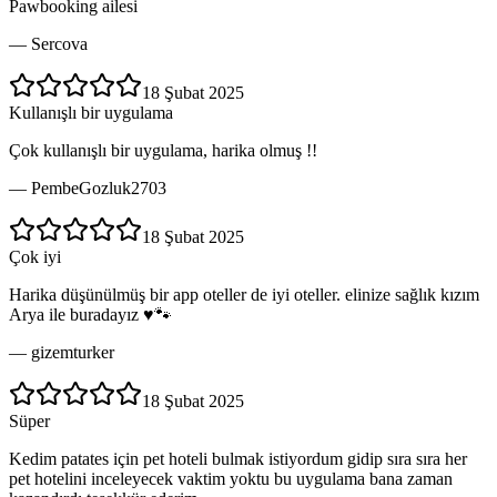
Pawbooking ailesi
—
Sercova
18 Şubat 2025
Kullanışlı bir uygulama
Çok kullanışlı bir uygulama, harika olmuş !!
—
PembeGozluk2703
18 Şubat 2025
Çok iyi
Harika düşünülmüş bir app oteller de iyi oteller. elinize sağlık kızım
Arya ile buradayız ♥️🐾
—
gizemturker
18 Şubat 2025
Süper
Kedim patates için pet hoteli bulmak istiyordum gidip sıra sıra her
pet hotelini inceleyecek vaktim yoktu bu uygulama bana zaman