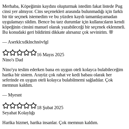
Merhaba, Köpeğimin kaydını oluşturmak istedim fakat listede Pug
cinsi yer almıyor. Cins seçenekleri arasında bulunmadığı için farklı
bir tür seçmek istemedim ve bu yüzden kaydı tamamlayamadan
uygulamayı sildim. Bence bu tarz durumlar için kullanıcıların kendi
köpeğinin cinsini manuel olarak yazabileceği bir seçenek eklenmeli.
Bu konudaki geri bildirimi dikkate alırsanız çok sevinirim. 🌸
—
Aserklcxdklnchnövfgl
16 Mayıs 2025
Nino's Dad
Nino'yu teslim ederken bana en uygun oteli kolayca bulabileceğim
harika bir sistem. Arayüz çok rahat ve kedi babası olarak her
seferinde en uygun oteli kolayca bulabilmemi sağladılar. Çok
memnun kaldım.
—
Myesnt
18 Şubat 2025
Seyahat Kolaylığı
Harika hizmet, harika insanlar. Çok memnun kaldım.