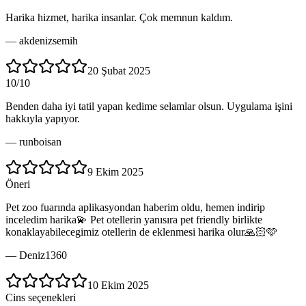
Harika hizmet, harika insanlar. Çok memnun kaldım.
—
akdenizsemih
20 Şubat 2025
10/10
Benden daha iyi tatil yapan kedime selamlar olsun. Uygulama işini
hakkıyla yapıyor.
—
runboisan
9 Ekim 2025
Öneri
Pet zoo fuarında aplikasyondan haberim oldu, hemen indirip
inceledim harika💫 Pet otellerin yanısıra pet friendly birlikte
konaklayabilecegimiz otellerin de eklenmesi harika olur🙏🏻🩷
—
Deniz1360
10 Ekim 2025
Cins seçenekleri