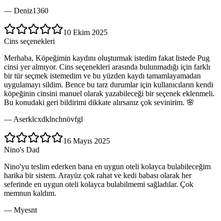
—
Deniz1360
10 Ekim 2025
Cins seçenekleri
Merhaba, Köpeğimin kaydını oluşturmak istedim fakat listede Pug
cinsi yer almıyor. Cins seçenekleri arasında bulunmadığı için farklı
bir tür seçmek istemedim ve bu yüzden kaydı tamamlayamadan
uygulamayı sildim. Bence bu tarz durumlar için kullanıcıların kendi
köpeğinin cinsini manuel olarak yazabileceği bir seçenek eklenmeli.
Bu konudaki geri bildirimi dikkate alırsanız çok sevinirim. 🌸
—
Aserklcxdklnchnövfgl
16 Mayıs 2025
Nino's Dad
Nino'yu teslim ederken bana en uygun oteli kolayca bulabileceğim
harika bir sistem. Arayüz çok rahat ve kedi babası olarak her
seferinde en uygun oteli kolayca bulabilmemi sağladılar. Çok
memnun kaldım.
—
Myesnt