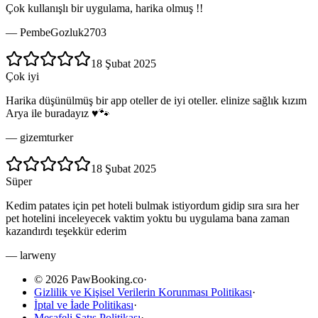
Çok kullanışlı bir uygulama, harika olmuş !!
—
PembeGozluk2703
18 Şubat 2025
Çok iyi
Harika düşünülmüş bir app oteller de iyi oteller. elinize sağlık kızım
Arya ile buradayız ♥️🐾
—
gizemturker
18 Şubat 2025
Süper
Kedim patates için pet hoteli bulmak istiyordum gidip sıra sıra her
pet hotelini inceleyecek vaktim yoktu bu uygulama bana zaman
kazandırdı teşekkür ederim
—
larweny
© 2026 PawBooking.co
·
Gizlilik ve Kişisel Verilerin Korunması Politikası
·
İptal ve İade Politikası
·
Mesafeli Satış Politikası
·