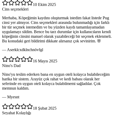
10 Ekim 2025
Cins seçenekleri
Merhaba, Köpeğimin kaydını oluşturmak istedim fakat listede Pug
cinsi yer almıyor. Cins seçenekleri arasında bulunmadığı için farklı
bir tür seçmek istemedim ve bu yüzden kaydı tamamlayamadan
uygulamayı sildim. Bence bu tarz durumlar için kullanıcıların kendi
köpeğinin cinsini manuel olarak yazabileceği bir seçenek eklenmeli.
Bu konudaki geri bildirimi dikkate alırsanız çok sevinirim. 🌸
—
Aserklcxdklnchnövfgl
16 Mayıs 2025
Nino's Dad
Nino'yu teslim ederken bana en uygun oteli kolayca bulabileceğim
harika bir sistem. Arayüz çok rahat ve kedi babası olarak her
seferinde en uygun oteli kolayca bulabilmemi sağladılar. Çok
memnun kaldım.
—
Myesnt
18 Şubat 2025
Seyahat Kolaylığı