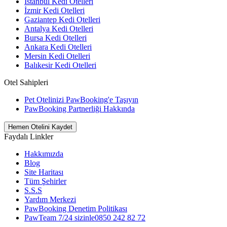
İstanbul Kedi Otelleri
İzmir Kedi Otelleri
Gaziantep Kedi Otelleri
Antalya Kedi Otelleri
Bursa Kedi Otelleri
Ankara Kedi Otelleri
Mersin Kedi Otelleri
Balıkesir Kedi Otelleri
Otel Sahipleri
Pet Otelinizi PawBooking'e Taşıyın
PawBooking Partnerliği Hakkında
Hemen Otelini Kaydet
Faydalı Linkler
Hakkımızda
Blog
Site Haritası
Tüm Şehirler
S.S.S
Yardım Merkezi
PawBooking Denetim Politikası
PawTeam 7/24 sizinle
0850 242 82 72