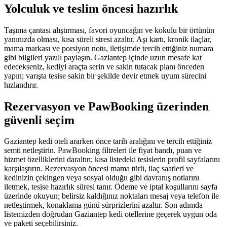
Yolculuk ve teslim öncesi hazırlık
Taşıma çantası alıştırması, favori oyuncağın ve kokulu bir örtünün
yanınızda olması, kısa süreli stresi azaltır. Aşı kartı, kronik ilaçlar,
mama markası ve porsiyon notu, iletişimde tercih ettiğiniz numara
gibi bilgileri yazılı paylaşın.
Gaziantep
içinde uzun mesafe kat
edecekseniz, kediyi araçta serin ve sakin tutacak planı önceden
yapın; varışta tesise sakin bir şekilde devir etmek uyum sürecini
hızlandırır.
Rezervasyon ve PawBooking üzerinden
güvenli seçim
Gaziantep
kedi oteli ararken önce tarih aralığını ve tercih ettiğiniz
semti netleştirin. PawBooking filtreleri ile fiyat bandı, puan ve
hizmet özelliklerini daraltın; kısa listedeki tesislerin profil sayfalarını
karşılaştırın. Rezervasyon öncesi mama türü, ilaç saatleri ve
kedinizin çekingen veya sosyal olduğu gibi davranış notlarını
iletmek, tesise hazırlık süresi tanır. Ödeme ve iptal koşullarını sayfa
üzerinde okuyun; belirsiz kaldığınız noktaları mesaj veya telefon ile
netleştirmek, konaklama günü sürprizlerini azaltır. Son adımda
listemizden doğrudan
Gaziantep
kedi otellerine geçerek uygun oda
ve paketi seçebilirsiniz.