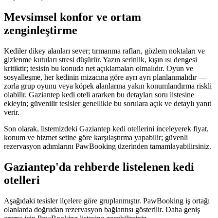
Mevsimsel konfor ve ortam
zenginleştirme
Kediler dikey alanları sever; tırmanma rafları, gözlem noktaları ve
gizlenme kutuları stresi düşürür. Yazın serinlik, kışın ısı dengesi
kritiktir; tesisin bu konuda net açıklamaları olmalıdır. Oyun ve
sosyalleşme, her kedinin mizacına göre ayrı ayrı planlanmalıdır —
zorla grup oyunu veya köpek alanlarına yakın konumlandırma riskli
olabilir.
Gaziantep
kedi oteli ararken bu detayları soru listesine
ekleyin; güvenilir tesisler genellikle bu sorulara açık ve detaylı yanıt
verir.
Son olarak, listemizdeki
Gaziantep
kedi otellerini inceleyerek fiyat,
konum ve hizmet setine göre karşılaştırma yapabilir; güvenli
rezervasyon adımlarını PawBooking üzerinden tamamlayabilirsiniz.
Gaziantep
'da rehberde listelenen
kedi
otelleri
Aşağıdaki tesisler ilçelere göre gruplanmıştır. PawBooking iş ortağı
olanlarda doğrudan rezervasyon bağlantısı gösterilir. Daha geniş