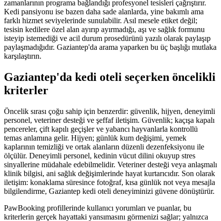
zamanlarının programa bağlandığı profesyonel tesisleri çağrıştırır.
Kedi pansiyonu ise bazen daha sade alanlarda, yine bakımlı ama
farklı hizmet seviyelerinde sunulabilir. Asıl mesele etiket değil;
tesisin kedilere özel alan ayırıp ayırmadığı, aşı ve sağlık formunu
isteyip istemediği ve acil durum prosedürünü yazılı olarak paylaşıp
paylaşmadığıdır.
Gaziantep
'da arama yaparken bu üç başlığı mutlaka
karşılaştırın.
Gaziantep
'da kedi oteli seçerken öncelikli
kriterler
Öncelik sırası çoğu sahip için benzerdir: güvenlik, hijyen, deneyimli
personel, veteriner desteği ve şeffaf iletişim. Güvenlik; kaçışa kapalı
pencereler, çift kapılı geçişler ve yabancı hayvanlarla kontrollü
temas anlamına gelir. Hijyen; günlük kum değişimi, yemek
kaplarının temizliği ve ortak alanların düzenli dezenfeksiyonu ile
ölçülür. Deneyimli personel, kedinin vücut dilini okuyup stres
sinyallerine müdahale edebilmelidir. Veteriner desteği veya anlaşmalı
klinik bilgisi, ani sağlık değişimlerinde hayat kurtarıcıdır. Son olarak
iletişim: konaklama süresince fotoğraf, kısa günlük not veya mesajla
bilgilendirme,
Gaziantep
kedi oteli deneyiminizi güvene dönüştürür.
PawBooking profillerinde kullanıcı yorumları ve puanlar, bu
kriterlerin gerçek hayattaki yansımasını görmenizi sağlar; yalnızca