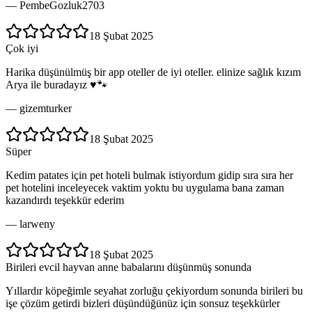
—
PembeGozluk2703
18 Şubat 2025
Çok iyi
Harika düşünülmüş bir app oteller de iyi oteller. elinize sağlık kızım
Arya ile buradayız ♥️🐾
—
gizemturker
18 Şubat 2025
Süper
Kedim patates için pet hoteli bulmak istiyordum gidip sıra sıra her
pet hotelini inceleyecek vaktim yoktu bu uygulama bana zaman
kazandırdı teşekkür ederim
—
larweny
18 Şubat 2025
Birileri evcil hayvan anne babalarını düşünmüş sonunda
Yıllardır köpeğimle seyahat zorluğu çekiyordum sonunda birileri bu
işe çözüm getirdi bizleri düşündüğünüz için sonsuz teşekkürler