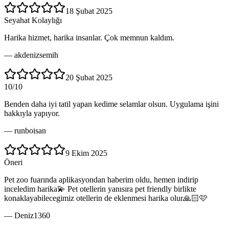
18 Şubat 2025
Seyahat Kolaylığı
Harika hizmet, harika insanlar. Çok memnun kaldım.
—
akdenizsemih
20 Şubat 2025
10/10
Benden daha iyi tatil yapan kedime selamlar olsun. Uygulama işini
hakkıyla yapıyor.
—
runboisan
9 Ekim 2025
Öneri
Pet zoo fuarında aplikasyondan haberim oldu, hemen indirip
inceledim harika💫 Pet otellerin yanısıra pet friendly birlikte
konaklayabilecegimiz otellerin de eklenmesi harika olur🙏🏻🩷
—
Deniz1360