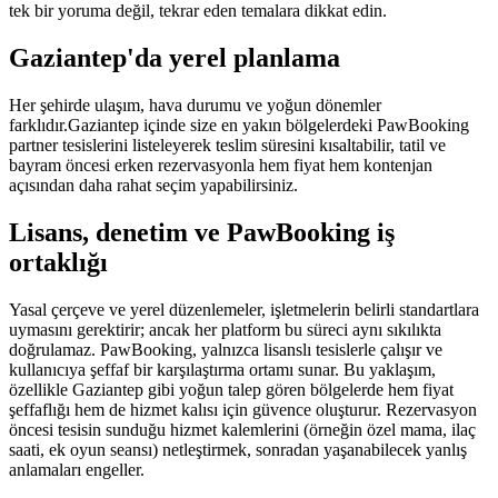
tek bir yoruma değil, tekrar eden temalara dikkat edin.
Gaziantep
'da yerel planlama
Her şehirde ulaşım, hava durumu ve yoğun dönemler
farklıdır.
Gaziantep
içinde size en yakın bölgelerdeki PawBooking
partner tesislerini listeleyerek teslim süresini kısaltabilir, tatil ve
bayram öncesi erken rezervasyonla hem fiyat hem kontenjan
açısından daha rahat seçim yapabilirsiniz.
Lisans, denetim ve PawBooking iş
ortaklığı
Yasal çerçeve ve yerel düzenlemeler, işletmelerin belirli standartlara
uymasını gerektirir; ancak her platform bu süreci aynı sıkılıkta
doğrulamaz. PawBooking, yalnızca lisanslı tesislerle çalışır ve
kullanıcıya şeffaf bir karşılaştırma ortamı sunar. Bu yaklaşım,
özellikle
Gaziantep
gibi yoğun talep gören bölgelerde hem fiyat
şeffaflığı hem de hizmet kalısı için güvence oluşturur. Rezervasyon
öncesi tesisin sunduğu hizmet kalemlerini (örneğin özel mama, ilaç
saati, ek oyun seansı) netleştirmek, sonradan yaşanabilecek yanlış
anlamaları engeller.