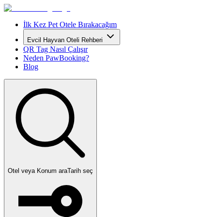
İlk Kez Pet Otele Bırakacağım
Evcil Hayvan Oteli Rehberi
QR Tag Nasıl Çalışır
Neden PawBooking?
Blog
Otel veya Konum ara
Tarih seç