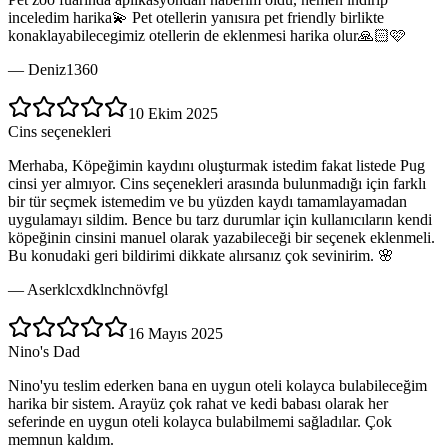
inceledim harika💫 Pet otellerin yanısıra pet friendly birlikte
konaklayabilecegimiz otellerin de eklenmesi harika olur🙏🏻🩷
—
Deniz1360
10 Ekim 2025
Cins seçenekleri
Merhaba, Köpeğimin kaydını oluşturmak istedim fakat listede Pug
cinsi yer almıyor. Cins seçenekleri arasında bulunmadığı için farklı
bir tür seçmek istemedim ve bu yüzden kaydı tamamlayamadan
uygulamayı sildim. Bence bu tarz durumlar için kullanıcıların kendi
köpeğinin cinsini manuel olarak yazabileceği bir seçenek eklenmeli.
Bu konudaki geri bildirimi dikkate alırsanız çok sevinirim. 🌸
—
Aserklcxdklnchnövfgl
16 Mayıs 2025
Nino's Dad
Nino'yu teslim ederken bana en uygun oteli kolayca bulabileceğim
harika bir sistem. Arayüz çok rahat ve kedi babası olarak her
seferinde en uygun oteli kolayca bulabilmemi sağladılar. Çok
memnun kaldım.