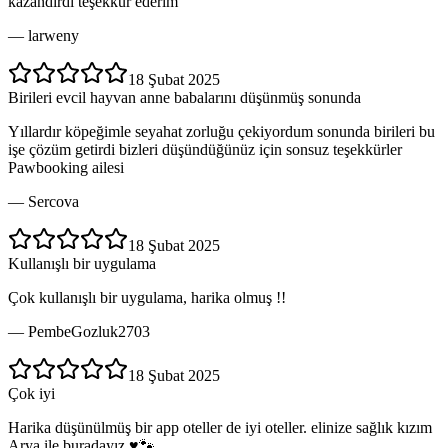
kazandırdı teşekkür ederim
—
larweny
18 Şubat 2025
Birileri evcil hayvan anne babalarını düşünmüş sonunda
Yıllardır köpeğimle seyahat zorluğu çekiyordum sonunda birileri bu
işe çözüm getirdi bizleri düşündüğünüz için sonsuz teşekkürler
Pawbooking ailesi
—
Sercova
18 Şubat 2025
Kullanışlı bir uygulama
Çok kullanışlı bir uygulama, harika olmuş !!
—
PembeGozluk2703
18 Şubat 2025
Çok iyi
Harika düşünülmüş bir app oteller de iyi oteller. elinize sağlık kızım
Arya ile buradayız ♥️🐾