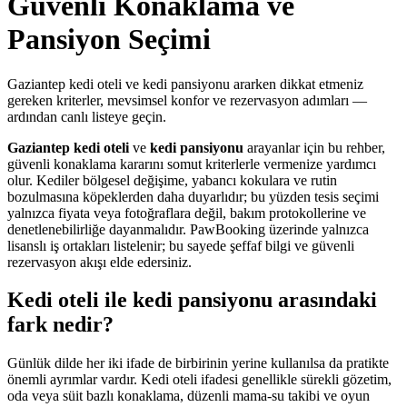
Güvenli Konaklama ve
Pansiyon Seçimi
Gaziantep kedi oteli ve kedi pansiyonu ararken dikkat etmeniz
gereken kriterler, mevsimsel konfor ve rezervasyon adımları —
ardından canlı listeye geçin.
Gaziantep
kedi oteli
ve
kedi pansiyonu
arayanlar için bu rehber,
güvenli konaklama kararını somut kriterlerle vermenize yardımcı
olur. Kediler bölgesel değişime, yabancı kokulara ve rutin
bozulmasına köpeklerden daha duyarlıdır; bu yüzden tesis seçimi
yalnızca fiyata veya fotoğraflara değil, bakım protokollerine ve
denetlenebilirliğe dayanmalıdır. PawBooking üzerinde yalnızca
lisanslı iş ortakları listelenir; bu sayede şeffaf bilgi ve güvenli
rezervasyon akışı elde edersiniz.
Kedi oteli ile kedi pansiyonu arasındaki
fark nedir?
Günlük dilde her iki ifade de birbirinin yerine kullanılsa da pratikte
önemli ayrımlar vardır. Kedi oteli ifadesi genellikle sürekli gözetim,
oda veya süit bazlı konaklama, düzenli mama-su takibi ve oyun