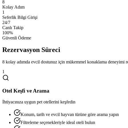
8
Kolay Adım
1
Seferlik Bilgi Girişi
24/7
Canlı Takip
100%
Güvenli Ödeme
Rezervasyon Süreci
8 kolay adımda evcil dostunuz için mükemmel konaklama deneyimi r
1
Otel Keşfi ve Arama
İhtiyacınıza uygun pet otellerini keşfedin
Konum, tarih ve evcil hayvan türüne göre arama yapın
Filtreleme seçenekleriyle ideal oteli bulun