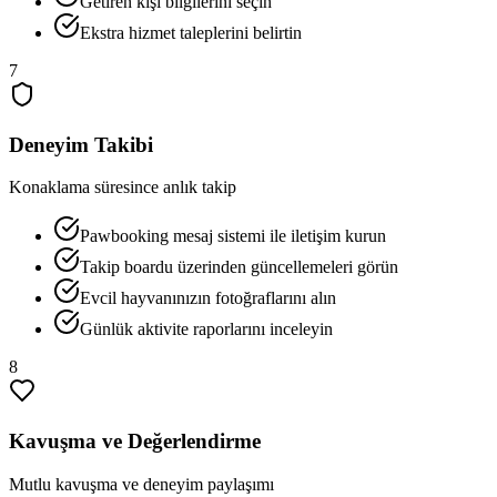
Getiren kişi bilgilerini seçin
Ekstra hizmet taleplerini belirtin
7
Deneyim Takibi
Konaklama süresince anlık takip
Pawbooking mesaj sistemi ile iletişim kurun
Takip boardu üzerinden güncellemeleri görün
Evcil hayvanınızın fotoğraflarını alın
Günlük aktivite raporlarını inceleyin
8
Kavuşma ve Değerlendirme
Mutlu kavuşma ve deneyim paylaşımı