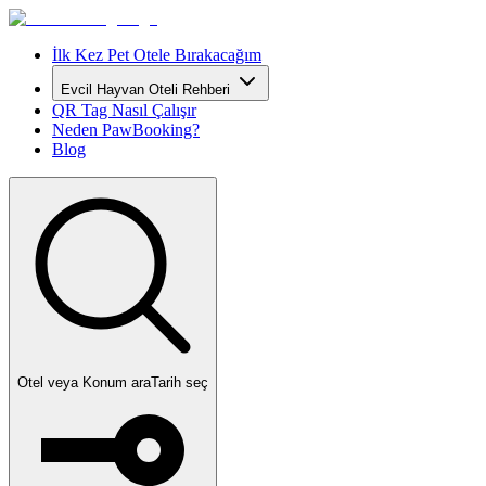
İlk Kez Pet Otele Bırakacağım
Evcil Hayvan Oteli Rehberi
QR Tag Nasıl Çalışır
Neden PawBooking?
Blog
Otel veya Konum ara
Tarih seç